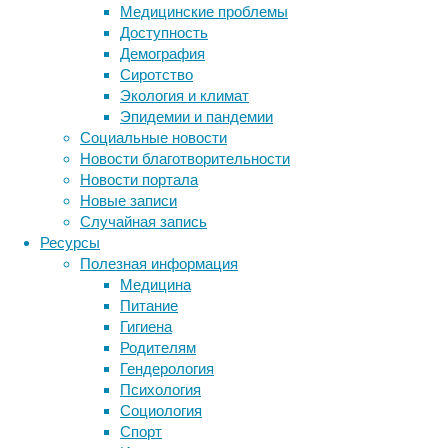
принято
Медицинские проблемы
малоэфф
Доступность
десятил
Демография
— это о
Сиротство
Экология и климат
Лечени
Эпидемии и пандемии
того, э
Социальные новости
Новости благотворительности
Еще в к
Новости портала
тяжелых
Новые записи
перенес
Случайная запись
заражат
Ресурсы
модифиц
Полезная информация
время в
Медицина
году в 
Питание
laherpa
Гигиена
вирус г
Родителям
нет нео
Гендерология
он дово
Психология
исследо
Социология
иммунны
Спорт