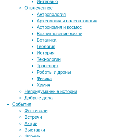
Интервью
Глиобла
Отвлеченное
обычной
Антропология
раковог
Археология и палеонтология
который
Астрономия и космос
«Когда 
Возникновение жизни
копиров
Ботаника
взрывае
Геология
поражаю
История
не взор
Технологии
Транспорт
Эта тех
Роботы и дроны
ремисси
Физика
через н
Химия
агресси
Непридуманные истории
жизни п
Добрые дела
прореаг
События
Фестивали
Есть и 
Встречи
раков. 
Акции
меньше 
Выставки
Но с Зи
Форумы