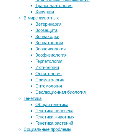
Трансплантология
Выяснилось, почему рыжеволосые
Клетки 
Хирургия
люди по-другому чувствуют боль
Булстро
В мире животных
Горизонтальный перенос генов у
будет а
Ветеринария
бактерий оказался независим от
Зоозащита
антибиотиков
«
Зика у
Зоонаходки
Антибиотики потеряли
сих пор
Зоопатологии
эффективность против типичных
новые с
Зоопсихология
детских инфекций
ли натр
Зоофизиология
Функциональная связность мозга при
показат
Герпетология
синдроме Туретта
чему-то
Ихтиология
гематоэ
Орнитология
мы може
Приматология
интервь
Энтомология
История
Эволюционная биология
страшно
Генетика
наркот
Общая генетика
инфекци
Генетика человека
образом
Генетика животных
Аллерги
Генетика растений
ответ о
Социальные проблемы