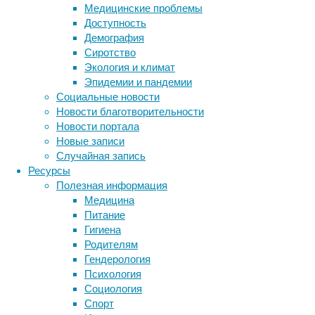
две пар
Медицинские проблемы
некотор
Доступность
это те,
Демография
них не 
Сиротство
детьми,
Экология и климат
крови –
Эпидемии и пандемии
того, в
Социальные новости
основан
Новости благотворительности
двуцепо
Новости портала
человеч
Новые записи
Случайная запись
Что сам
Ресурсы
и рецип
Полезная информация
реципие
Медицина
стали в
Питание
предыду
Гигиена
оказали
Родителям
чаще. С
Гендерология
такой ж
Психология
тут мал
Социология
нет осо
Спорт
пересад