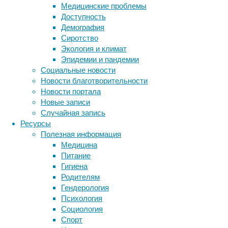
Медицинские проблемы
колибак
Доступность
пробиот
Демография
явно св
Сиротство
класса 
Экология и климат
в том ч
Эпидемии и пандемии
аминоки
Социальные новости
Кишечны
Новости благотворительности
разных 
Новости портала
симбиот
Новые записи
пробиот
Случайная запись
остаютс
Ресурсы
мышами 
Полезная информация
следств
Медицина
вероятн
Питание
показал
Гигиена
ген пер
Родителям
прежде 
Гендерология
безопа
Психология
Социология
Очевидн
Спорт
лекарст