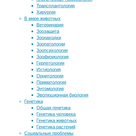
Трансплантология
Мутации в некодирующей ДНК
Некотор
Хирургия
помогают раку
особый 
В мире животных
Divian: Вывеска, которая работает
основан
Ветеринария
лучше рекламы, как создать
связями
Зоозащита
«магнит» для клиентов
основан
Зоонаходки
Астрономы открыли еще одну
цитозин
Зоопатологии
планету с «адским» климатом – TOI-
стабиль
Зоопсихология
2109b
которые
Зоофизиология
Оказалось, что обезьяны обладают
Колибак
Герпетология
«теорией разума»
связью,
Ихтиология
разорвё
Орнитология
иными с
Приматология
Энтомология
Колибак
Эволюционная биология
людей с
Генетика
опухоль
Общая генетика
опасны.
Генетика человека
ДНК из-
Генетика животных
хотя ко
Генетика растений
вместе 
Социальные проблемы
Велико