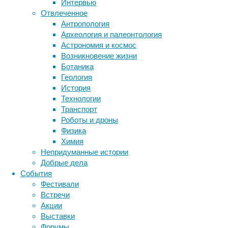
Интервью
добрать
Отвлеченное
этот бе
Антропология
мышах 
Археология и палеонтология
онкоген
Астрономия и космос
появлял
Возникновение жизни
провери
Ботаника
одновре
Геология
в челов
История
Технологии
Исследо
Транспорт
зависел
Роботы и дроны
опухоль
Физика
человек
Химия
сотрудн
Непридуманные истории
белка, 
Добрые дела
у други
События
генетич
Фестивали
взаимод
Встречи
особенн
Акции
это так
Выставки
Форумы