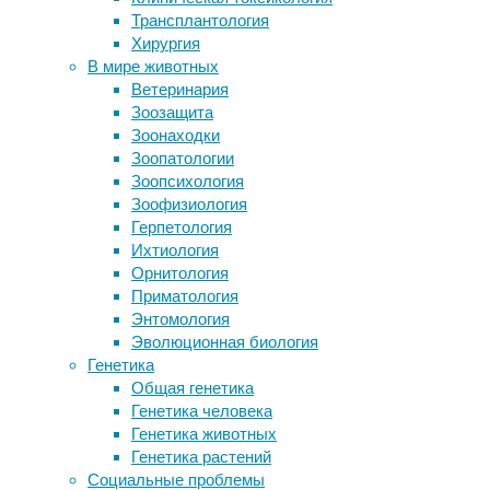
иммунитет
,
Трансплантология
Отказ от размножения помог
медицина
,
Хирургия
муравьям восстановить утраченный
онкология
В мире животных
объем мозга
Ветеринария
Биполярное расстройство отличили
Американские
Зоозащита
от депрессии по фМРТ-сканам мозга
ученые
Зоонаходки
Веселый кардиолог рассказал, чем
разработали
Зоопатологии
болеют герои популярных песен
новый
Зоопсихология
Исчезновение морского льда на
вид
Зоофизиология
Шпицбергене не помешало белым
иммунотерапии
Герпетология
медведям растолстеть
рака,
Ихтиология
значительно
Орнитология
превосходящий
Следите за новостями
Приматология
по эффективности
Энтомология
все
Эволюционная биология
современные
Генетика
имеющиеся
Общая генетика
виды
Генетика человека
лечения.
Генетика животных
Генетика растений
Социальные проблемы