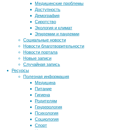
Медицинские проблемы
Доступность
Демография
Сиротство
В
Экология и климат
ранних
Эпидемии и пандемии
клинических
Социальные новости
испытаниях
Новости благотворительности
новой
Новости портала
методики
Новые записи
удалось
Случайная запись
достичь
Ресурсы
полного
Полезная информация
излечения
Медицина
пациентов,
Питание
которые
Гигиена
считались
Родителям
безнадежными.
Гендерология
Предварительные
Психология
результаты
Социология
этих
Спорт
испытаний