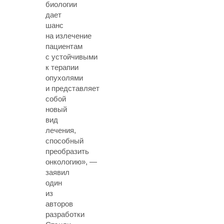
биологии
дает
шанс
на излечение
пациентам
с устойчивыми
к терапии
опухолями
и представляет
собой
новый
вид
лечения,
способный
преобразить
онкологию», —
заявил
один
из
авторов
разработки