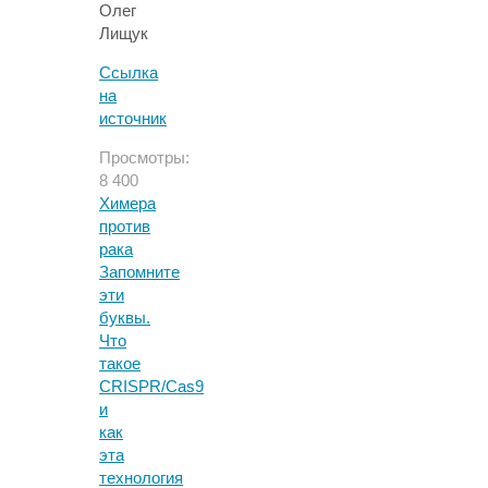
Олег
Лищук
Ссылка
на
источник
Просмотры:
8 400
Химера
против
рака
Запомните
эти
буквы.
Что
такое
CRISPR/Cas9
и
как
эта
технология