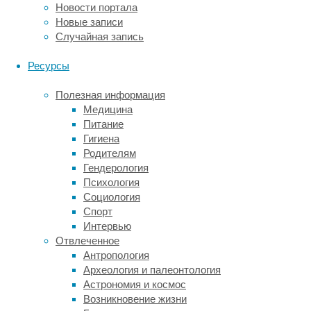
Новости портала
встроили
Новые записи
в их ДНК
Случайная запись
ген
химерного
Ресурсы
антигенного
рецептора
Полезная информация
(CAR).
Медицина
Этот
Питание
рецептор
Гигиена
содержит
Родителям
антигенраспознающий
Гендерология
внеклеточный
Психология
домен,
Социология
селективно
Спорт
связывающийся
Интервью
с рецептором
Отвлеченное
В-
Антропология
лимфоцитов
Археология и палеонтология
CD19,
Астрономия и космос
внутриклеточные
Возникновение жизни
сигнальные