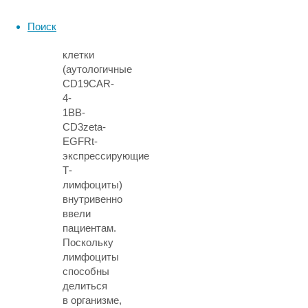
противоопухолевым
потенциалом.
Поиск
Полученные
клетки
(аутологичные
CD19CAR-
4-
1BB-
CD3zeta-
EGFRt-
экспрессирующие
Т-
лимфоциты)
внутривенно
ввели
пациентам.
Поскольку
лимфоциты
способны
делиться
в организме,