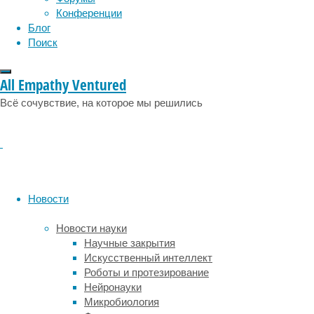
обеспечивают
эмоции
эпидемия
этология
Конференции
Т-
Блог
лимфоциты.
Поиск
Однако
в случае
развития
All Empathy Ventured
заболевания
Всё сочувствие, на которое мы решились
иммунный
ответ
недостаточно
силен
или
продолжителен
для
Новости
устранения
опухоли.
Новости науки
Исследователи
Научные закрытия
из Центра
Искусственный интеллект
исследований
Роботы и протезирование
рака
Нейронауки
имени
Микробиология
Фреда