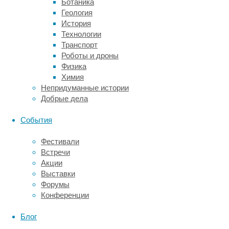
Ботаника
домены
Геология
CD28
История
и
Технологии
CD3-
Транспорт
дзета,
Роботы и дроны
необходимые
Физика
для
Химия
активации
Непридуманные истории
и выживания
Добрые дела
Т-
лимфоцитов,
События
и укороченную
форму
Фестивали
человеческого
Встречи
эпидермального
Акции
фактора
Выставки
роста
Форумы
(EGFRt),
Конференции
обладающего
иммуностимулирующим
Блог
и