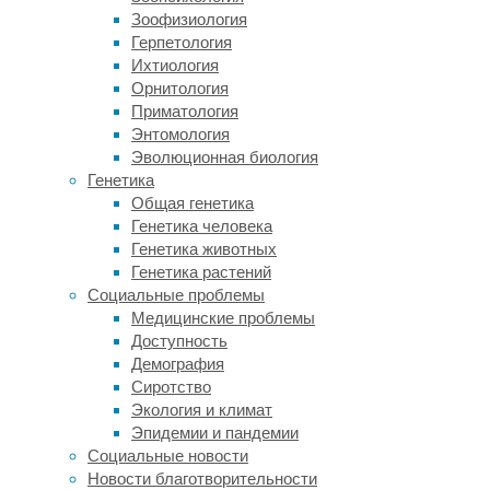
лейкозом,
Зоофизиология
неходжкинской
Герпетология
лимфомой
Ихтиология
и
Орнитология
хроническим
Приматология
лимфобластным
Энтомология
лейкозом),
Эволюционная биология
рецидивирующими
Генетика
или
Общая генетика
устойчивыми
Генетика человека
к высоким
Генетика животных
дозам
Генетика растений
химиотерапии.
Социальные проблемы
Из образцов
Медицинские проблемы
крови
Доступность
больных
Демография
выделили
Сиротство
Т-
Экология и климат
лимфоциты
Эпидемии и пандемии
и с помощью
Социальные новости
обезвреженного
Новости благотворительности
лентивируса