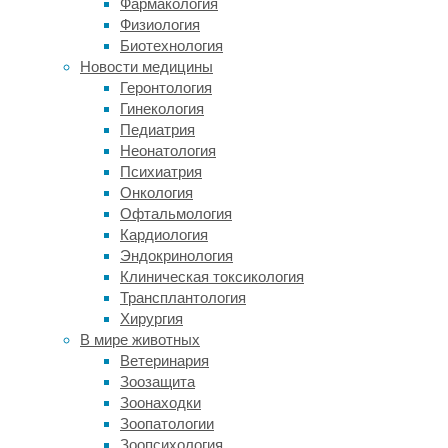
Фармакология
Хатчинсона
Физиология
в Сиэтле
Биотехнология
нашли
Новости медицины
способ
Геронтология
повысить
Гинекология
противоопухолевую
Педиатрия
активность
Неонатология
иммунных
Психиатрия
клеток.
Онкология
Офтальмология
Для
Кардиология
участия
Эндокринология
в эксперименте
Клиническая токсикология
они
Трансплантология
пригласили
Хирургия
пациентов
В мире животных
с лимфоцитарными
Ветеринария
опухолями
Зоозащита
крови
Зоонаходки
(острым
Зоопатологии
лимфобластным
Зоопсихология