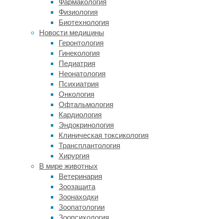
Фармакология
это
Физиология
недостаточность
Биотехнология
фермента
Новости медицины
карбамоилфосфатсинтетазы
Геронтология
I
Гинекология
(CPS
Педиатрия
I),
Неонатология
обусловленная
Психиатрия
мутациями
Онкология
в
Офтальмология
её
Кардиология
гене.
Эндокринология
Карбамоилфосфатсинтетаза
Клиническая токсикология
I
Трансплантология
участвует
Хирургия
в
В мире животных
цикле
Ветеринария
мочевины:
Зоозащита
с
Зоонаходки
её
Зоопатологии
помощью
Зоопсихология