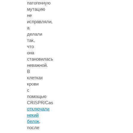
патогенную
мутацию
не
исправляли,
а
делали
так,
что
она
становилась
неважной.
В
клетках
крови
с
помощью
CRISPR/Cas
отключали
некий
белок
,
после