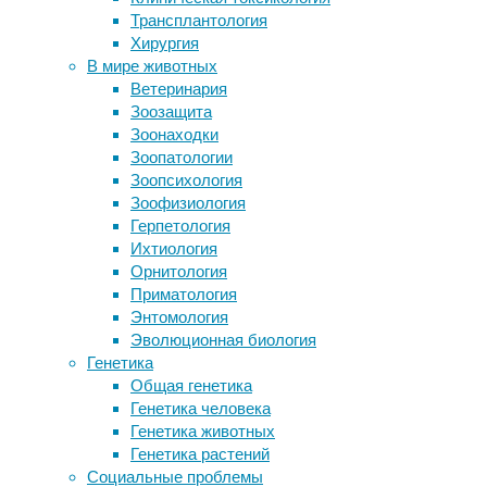
дети
,
Трансплантология
Создан беспроводной
медицина
,
Хирургия
кардиостимулятор
метаболизм
В мире животных
Ученые выяснили, почему дельфины
Ветеринария
так любят кататься на волнах
Генетический
Зоозащита
Своя ноша не тянет: кинезио тейпы
редактор
Зоонаходки
вместо традиционного бандажа
помог
Зоопатологии
Археологи нашли доколумбовые
восьмимесячному
Зоопсихология
каменные орудия обезьян
ребёнку
Зоофизиология
справиться
Герпетология
с
Следите за новостями
Ихтиология
тяжёлым
Орнитология
расстройством
Приматология
обмена
Энтомология
веществ.
Эволюционная биология
Генетика
Общая генетика
Генетика человека
Генетика животных
Генетика растений
Социальные проблемы