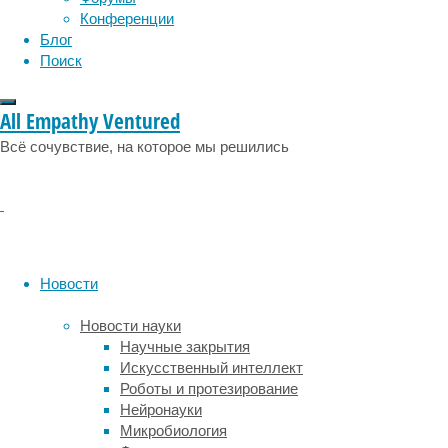
за
Конференции
ребёнком
Блог
продолжают
Поиск
наблюдать;
но
сейчас,
All Empathy Ventured
по
Всё сочувствие, на которое мы решились
крайней
мере,
его
состояние
намного
лучше,
чем
Новости
было
до
Новости науки
лечения.
Научные закрытия
Искусственный интеллект
Тяжёлая
Роботы и протезирование
генетическая
Нейронауки
проблема
Микробиология
–