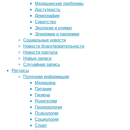
Медицинские проблемы
Сотрудники
Доступность
Детской
Демография
больницы
Сиротство
Филадельфии
Экология и климат
вместе
Эпидемии и пандемии
с
Социальные новости
коллегами
Новости благотворительности
из
Новости портала
нескольких
Новые записи
биотехнологических
Случайная запись
компаний
Ресурсы
сообщают
Полезная информация
в
Медицина
New
Питание
England
Гигиена
Journal
Родителям
of
Гендерология
Medicine
,
Психология
что
Социология
им
Спорт
Метки
удалось