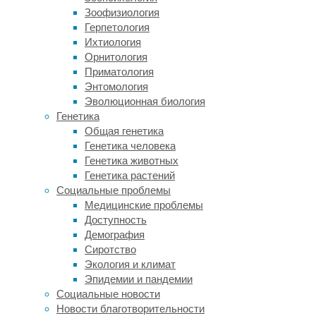
аммоний,
Зоофизиология
образующийся
Герпетология
при
Ихтиология
расщеплении
Орнитология
белков,
Приматология
превращается,
Энтомология
собственно,
Эволюционная биология
в
Генетика
мочевину,
Общая генетика
которая
Генетика человека
выводится
Генетика животных
из
Генетика растений
организма.
Социальные проблемы
При
Медицинские проблемы
неработающей
Доступность
CPS
Демография
I
Сиротство
ионы
Экология и климат
аммония
Эпидемии и пандемии
+
NH
4
Социальные новости
накапливаются
Новости благотворительности