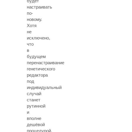
будет
настраивать
по-
новому.
Хотя
не
исключено,
что
в
будущем
перенастраивание
генетического
редактора
под
индивидуальный
случай
станет
рутинной
и
вполне
дешёвой
процедурой.