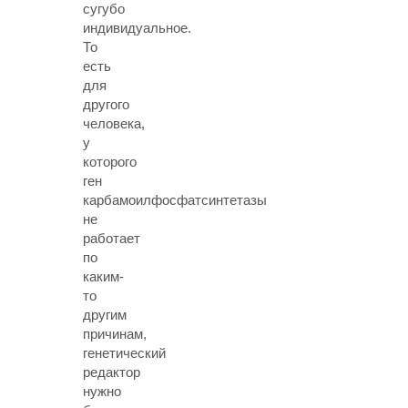
сугубо
индивидуальное.
То
есть
для
другого
человека,
у
которого
ген
карбамоилфосфатсинтетазы
не
работает
по
каким-
то
другим
причинам,
генетический
редактор
нужно