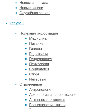
в
Новости портала
крови
Новые записи
и,
Случайная запись
будучи
токсичными,
Ресурсы
начинают
вредить
Полезная информация
тканям
Медицина
и
Питание
органам,
Гигиена
в
Родителям
первую
Гендерология
очередь
Психология
мозгу.
Социология
В
Спорт
данном
Интервью
случае
Отвлеченное
у
Антропология
каждого
Археология и палеонтология
из
Астрономия и космос
родителей
Возникновение жизни
одна