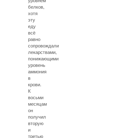
уровнем
белков,
хотя
эту
еду
всё
равно
сопровождали
лекарствами,
понижающими
уровень
аммония
в
крови.
К
восьми
месяцам
он
получил
вторую
и
третью