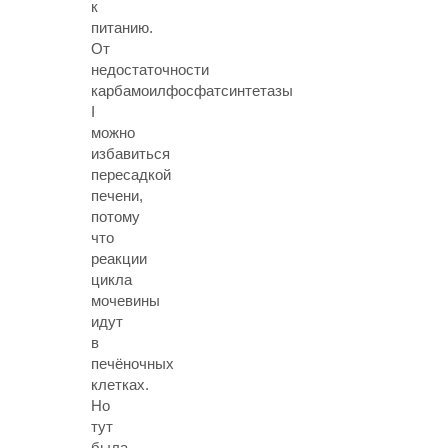
к
питанию.
От
недостаточности
карбамоилфосфатсинтетазы
I
можно
избавиться
пересадкой
печени,
потому
что
реакции
цикла
мочевины
идут
в
печёночных
клетках.
Но
тут
была