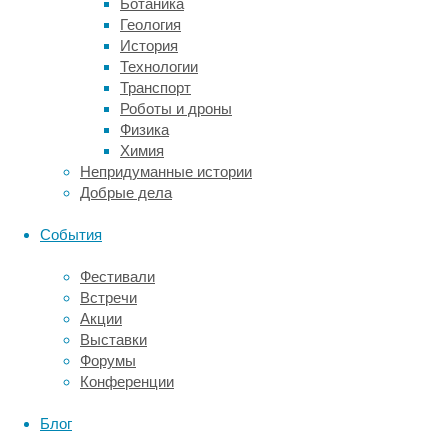
Ботаника
из
Геология
копий
История
гена
Технологии
была
Транспорт
мутантной,
Роботы и дроны
и
Физика
пара
Химия
мутантных
Непридуманные истории
генов
Добрые дела
объединилась
в
События
геноме
ребёнка.
Фестивали
Чтобы
Встречи
как-
Акции
то
Выставки
сдержать
Форумы
отравление
Конференции
аммонием,
придерживаются
Блог
специальной