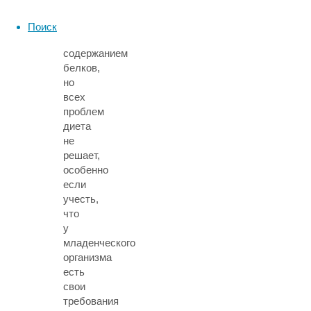
диеты
с
Поиск
пониженным
содержанием
белков,
но
всех
проблем
диета
не
решает,
особенно
если
учесть,
что
у
младенческого
организма
есть
свои
требования