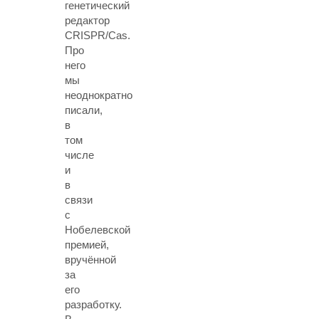
генетический
редактор
CRISPR/Cas.
Про
него
мы
неоднократно
писали,
в
том
числе
и
в
связи
с
Нобелевской
премией,
вручённой
за
его
разработку.