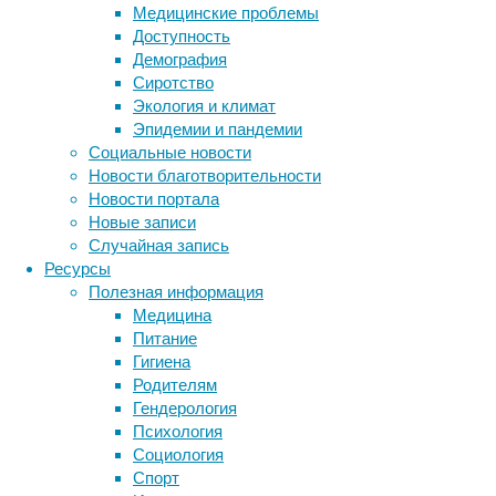
женский
Медицинские проблемы
организм
Доступность
теряет
Демография
способность
Сиротство
к
Экология и климат
размножению
Эпидемии и пандемии
–
Социальные новости
половая
Новости благотворительности
система
Новости портала
перестраивается
Новые записи
так,
Случайная запись
что
Ресурсы
ни
Полезная информация
зачать,
Медицина
ни
Питание
выносить
Гигиена
ребёнка
Родителям
уже
Гендерология
нет
Психология
никакой
Социология
Метки
возможности.
Спорт
Этому