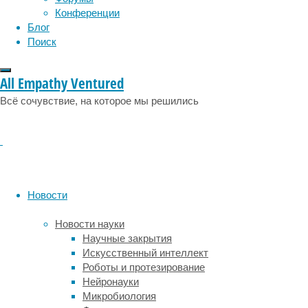
около
Конференции
пятидесяти
Блог
лет,
Поиск
однако
тут
All Empathy Ventured
есть
определённый
Всё сочувствие, на которое мы решились
разброс:
кто-
то
входит
в
менопаузу
Новости
раньше,
кто-
Новости науки
то
Научные закрытия
позже.
Искусственный интеллект
Более
Роботы и протезирование
того,
Нейронауки
медицинская
Микробиология
статистика