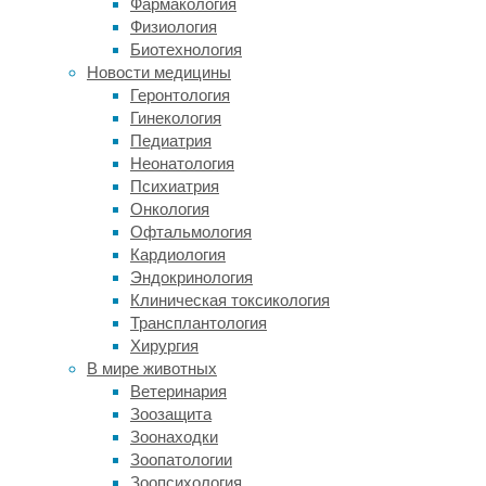
Фармакология
говорит,
Физиология
что
Биотехнология
возраст
Новости медицины
начала
Геронтология
менопаузы
Гинекология
связан
Педиатрия
с
Неонатология
продолжительностью
Психиатрия
жизни,
Онкология
и
Офтальмология
что
Кардиология
у
Эндокринология
женщин
Клиническая токсикология
с
Трансплантология
ранней
Хирургия
менопаузой
В мире животных
чаще
Ветеринария
случаются
Зоозащита
разнообразные
Зоонаходки
проблемы
Зоопатологии
со
Зоопсихология
здоровьем.