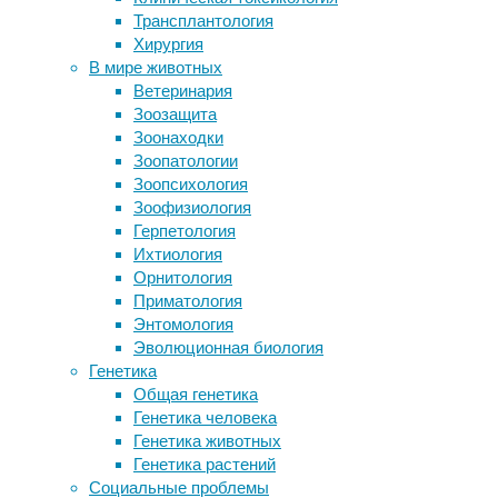
Трансплантология
подстегнули эволюцию земной жизни
Вероятность
Хирургия
Двум третям видов шмелей в Европе
ранней
В мире животных
предрекли угрозу исчезновения
менопаузы
Ветеринария
через 40 лет
и
Зоозащита
Похудеть? Легко!
онкозаболеваний
Зоонаходки
Депрессия увеличивает риск
зависит
Зоопатологии
инсульта
от
Зоопсихология
генов,
Зоофизиология
которые
Следите за новостями
Герпетология
следят
Ихтиология
за
Орнитология
дефектами
Приматология
в
Энтомология
ДНК.
Эволюционная биология
Генетика
Человеческая яйцеклетка после оплодотворен
Общая генетика
Генетика человека
С
Генетика животных
наступлением
Генетика растений
менопаузы
Социальные проблемы