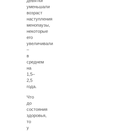
девятки
уменьшали
возраст
наступления
менопаузы,
некоторые
его
увеличивали
–
в
среднем
на
1,5–
2,5
года.
Что
до
состояния
здоровья,
то
у