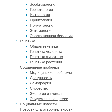
Зоофизиология
Известно,
Герпетология
что
Ихтиология
начало
Орнитология
менопаузы
Приматология
в
Энтомология
большой
Эволюционная биология
степени
Генетика
зависит
Общая генетика
от
Генетика человека
наследственности.
Генетика животных
То
Генетика растений
есть
Социальные проблемы
если
Медицинские проблемы
взять
Доступность
двух
Демография
женщин,
Сиротство
у
Экология и климат
которых
Эпидемии и пандемии
она
Социальные новости
началась
Новости благотворительности