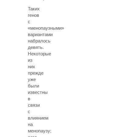
Таких
генов
с
«менопаузными»
вариантами
набралось
девять.
Некоторые
из
них
прежде
уже
были
известны
в
связи
с
влиянием
на
менопаузу;