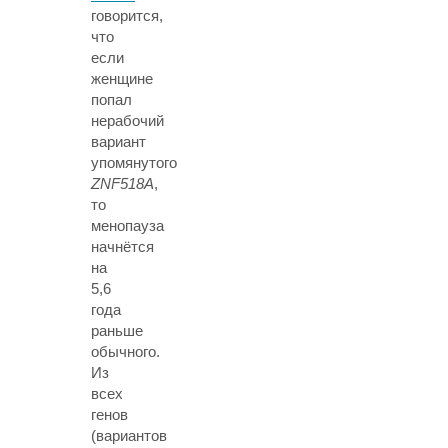
говорится,
что
если
женщине
попал
нерабочий
вариант
упомянутого
ZNF518A
,
то
менопауза
начнётся
на
5,6
года
раньше
обычного.
Из
всех
генов
(вариантов