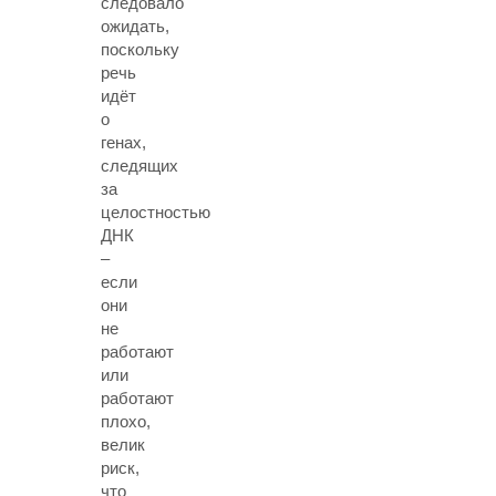
следовало
ожидать,
поскольку
речь
идёт
о
генах,
следящих
за
целостностью
ДНК
–
если
они
не
работают
или
работают
плохо,
велик
риск,
что