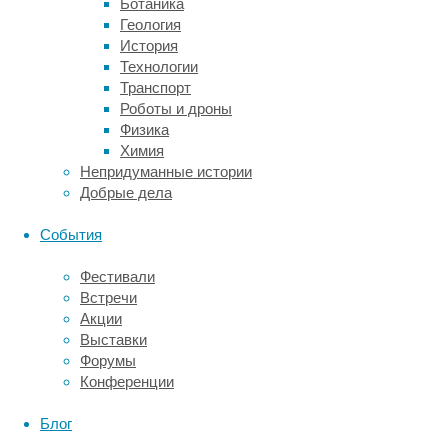
Ботаника
установить,
Геология
что
История
ДНК,
Технологии
связанная
Транспорт
с
Роботы и дроны
наступлением
Физика
менопаузы,
Химия
связана
Непридуманные истории
с
Добрые дела
некоторыми
важными
События
молекулярно-
клеточными
Фестивали
процессами,
Встречи
контролирующими
Акции
состояние
Выставки
генома.
Форумы
Повреждения
Конференции
ДНК
запускают
Блог
цепочку