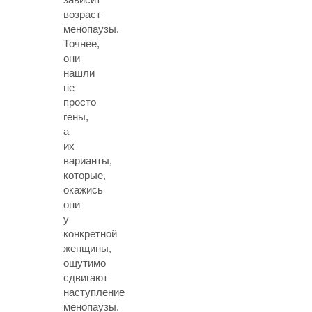
возраст
менопаузы.
Точнее,
они
нашли
не
просто
гены,
а
их
варианты,
которые,
окажись
они
у
конкретной
женщины,
ощутимо
сдвигают
наступление
менопаузы.