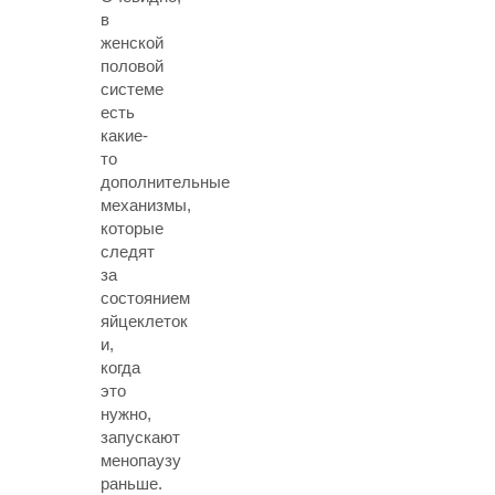
в
женской
половой
системе
есть
какие-
то
дополнительные
механизмы,
которые
следят
за
состоянием
яйцеклеток
и,
когда
это
нужно,
запускают
менопаузу
раньше.