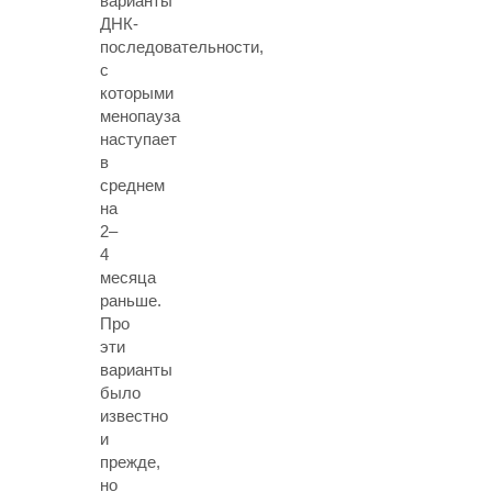
варианты
ДНК-
последовательности,
с
которыми
менопауза
наступает
в
среднем
на
2–
4
месяца
раньше.
Про
эти
варианты
было
известно
и
прежде,
но