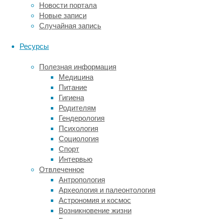
в
Новости портала
разном
Новые записи
возрасте,
Случайная запись
то
эту
Ресурсы
разницу
более
Полезная информация
чем
Медицина
наполовину
Питание
можно
Гигиена
отнести
Родителям
на
Гендерология
счёт
Психология
генов,
Социология
доставшихся
Спорт
от
Интервью
родителей.
Отвлеченное
Есть
Антропология
исследования,
Археология и палеонтология
в
Астрономия и космос
которых
Возникновение жизни
удалось