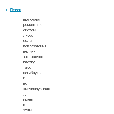
сигналов,
которые
Поиск
либо
включают
ремонтные
системы,
либо,
если
повреждения
велики,
заставляют
клетку
тихо
погибнуть,
и
вот
«менопаузная»
ДНК
имеет
к
этим