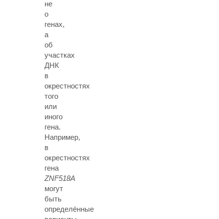
не
о
генах,
а
об
участках
ДНК
в
окрестностях
того
или
иного
гена.
Например,
в
окрестностях
гена
ZNF518A
могут
быть
определённые