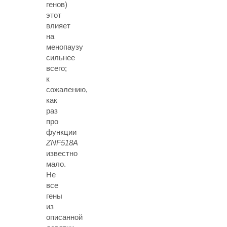
генов)
этот
влияет
на
менопаузу
сильнее
всего;
к
сожалению,
как
раз
про
функции
ZNF518A
известно
мало.
Не
все
гены
из
описанной