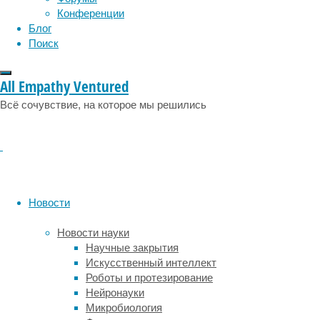
физиология
эволюция
экология
что
Конференции
эмоции
эпидемия
этология
можем
Блог
только
Поиск
догадываться
(хотя
All Empathy Ventured
многие
гены
Всё сочувствие, на которое мы решились
уже
изучены
достаточно
хорошо).
Кроме
того,
Новости
не
стоит
Новости науки
забывать,
Научные закрытия
что
Искусственный интеллект
значение
Роботы и протезирование
«слов»
Нейронауки
может
Микробиология
меняться