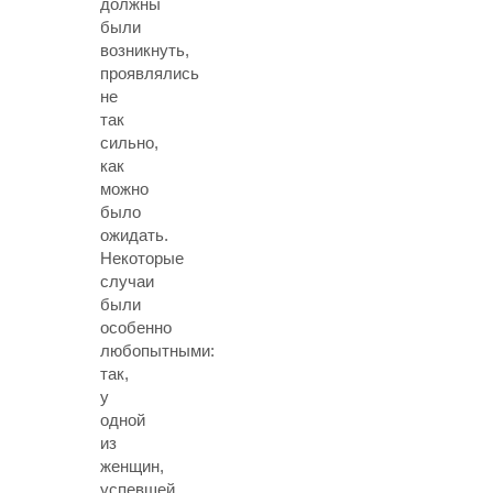
должны
были
возникнуть,
проявлялись
не
так
сильно,
как
можно
было
ожидать.
Некоторые
случаи
были
особенно
любопытными:
так,
у
одной
из
женщин,
успевшей