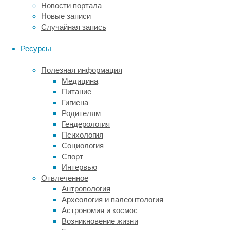
генома,
Новости портала
в
Новые записи
общем,
Случайная запись
так
или
Ресурсы
иначе
не
Полезная информация
дают
Медицина
работать.
Питание
Такой
Гигиена
способ
Родителям
хорош
Гендерология
с
Психология
животными,
Социология
но
Спорт
специально,
Интервью
в
Отвлеченное
экспериментальных
Антропология
целях
Археология и палеонтология
отключать
Астрономия и космос
гены
Возникновение жизни
у