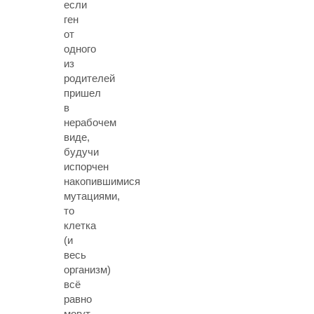
если
ген
от
одного
из
родителей
пришел
в
нерабочем
виде,
будучи
испорчен
накопившимися
мутациями,
то
клетка
(и
весь
организм)
всё
равно
могут