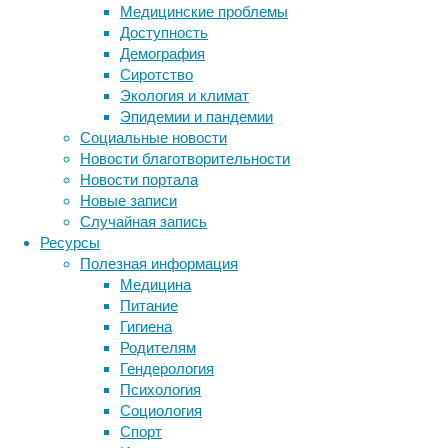
Медицинские проблемы
сравнить
Доступность
с
Демография
текстом,
Сиротство
набранным
Экология и климат
неизвестными
Эпидемии и пандемии
символами:
Социальные новости
сначала
Новости благотворительности
пытаешься
Новости портала
понять,
Новые записи
где
Случайная запись
кончается
Ресурсы
одно
Полезная информация
слово
Медицина
и
Питание
начинается
Гигиена
другое,
Родителям
а
Гендерология
потом
Психология
уже
Социология
постигаешь
Спорт
собственно