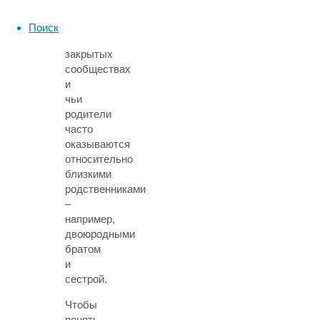
живут
в
Поиск
замкнутых,
закрытых
сообществах
и
чьи
родители
часто
оказываются
относительно
близкими
родственниками
–
например,
двоюродными
братом
и
сестрой.
Чтобы
понять,