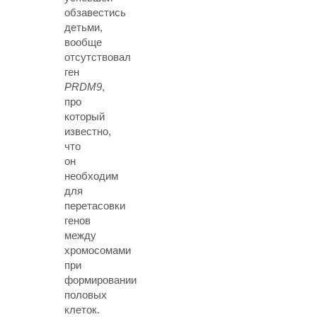
обзавестись
детьми,
вообще
отсутствовал
ген
PRDM9
,
про
который
известно,
что
он
необходим
для
перетасовки
генов
между
хромосомами
при
формировании
половых
клеток.