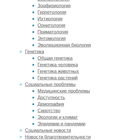
иной
Зоофизиология
участок
Герпетология
хромосомы
Ихтиология
(не
Орнитология
обязательно
Приматология
кодирующий
Энтомология
белок,
Эволюционная биология
это
Генетика
может
Общая генетика
быть
Генетика человека
регуляторная
Генетика животных
последовательность
Генетика растений
ДНК),
Социальные проблемы
его
Медицинские проблемы
или
Доступность
выключают
Демография
мутациями,
Сиротство
или
Экология и климат
просто
Эпидемии и пандемии
вырезают
Социальные новости
из
Новости благотворительности