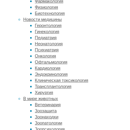
Фармакология
при
Физиология
взаимодействии
Биотехнология
друг
Новости медицины
с
Геронтология
другом
Гинекология
–
Педиатрия
молекулярно-
Неонатология
генетический
Психиатрия
контекст
Онкология
влияет
Офтальмология
на
Кардиология
работу
Эндокринология
генов.
Клиническая токсикология
Обычно,
Трансплантология
когда
Хирургия
хотят
В мире животных
выяснить,
Ветеринария
зачем
Зоозащита
нужен
Зоонаходки
тот
Зоопатологии
или
Зоопсихология