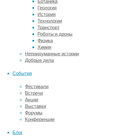
Ботаника
людей
Геология
никто
История
не
Технологии
даст.
Транспорт
Однако
Роботы и дроны
можно
Физика
использовать
Химия
эксперимент,
Непридуманные истории
поставленный
Добрые дела
самой
природой,
События
и
проанализировать
Фестивали
геномы
Встречи
тех,
Акции
чьи
Выставки
предки
Форумы
из
Конференции
поколения
в
Блог
поколение