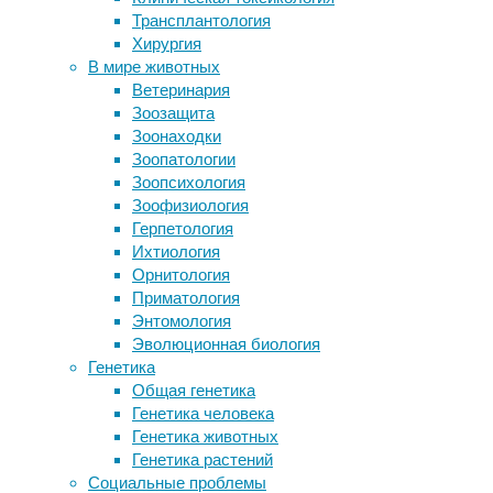
мутагенез
,
Трансплантология
Одиночество признали симптомом
наследственность
Хирургия
болезни Альцгеймера
В мире животных
Психика мегаполиса: Mental Genetics
Хотя
Ветеринария
ВОЗ признала вспышку обезьяньей
мы
Зоозащита
оспы чрезвычайной ситуацией
уже
Зоонаходки
международного значения
знаем,
Зоопатологии
Итоги 2017 года в искусственном
сколько
Зоопсихология
интеллекте
генов
Зоофизиология
Создан самый мощный в мире
у
Герпетология
«человеческий» магнитно-
человека,
Ихтиология
резонансный томограф
их
Орнитология
функции
Приматология
до
Следите за новостями
Энтомология
сих
Эволюционная биология
пор
Генетика
остаются
Общая генетика
во
Генетика человека
многом
Генетика животных
неопределёнными.
Генетика растений
Это
Социальные проблемы
можно