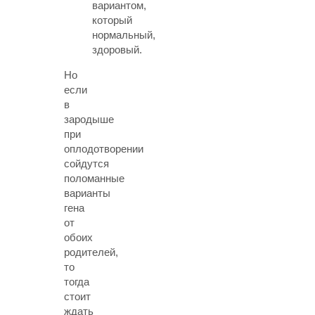
вариантом,
который
нормальный,
здоровый.
Но
если
в
зародыше
при
оплодотворении
сойдутся
поломанные
варианты
гена
от
обоих
родителей,
то
тогда
стоит
ждать