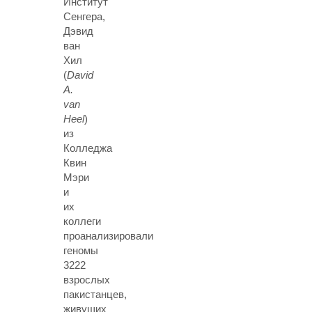
Институт
Сенгера,
Дэвид
ван
Хил
(
David
A.
van
Heel
)
из
Колледжа
Квин
Мэри
и
их
коллеги
проанализировали
геномы
3222
взрослых
пакистанцев,
живущих