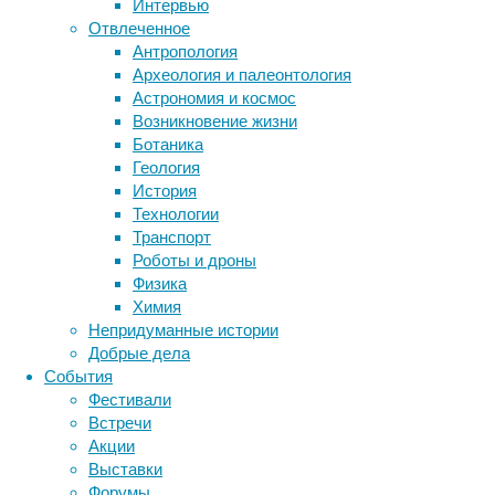
Интервью
смысл
Отвлеченное
слов.
Антропология
Метки
Археология и палеонтология
биология
Астрономия и космос
бактерии
ДНК
Возникновение жизни
биотехнология
вирусы
восприятие
Ботаника
животные
генетика
дети
диагностика
Геология
здоровье
знания
иммунитет
История
С
Технологии
инфекции
инструменты и методы
человеческим
Транспорт
исследования
геномом
климат
когнитивистика
Роботы и дроны
произошло
медицина
Физика
метаболизм
то
лекарства
Химия
же
мозг
Непридуманные истории
неврология
наука
самое:
Добрые дела
нейробиология
нейроновости
о
События
нейрофизиология
смысле
общество
обучение
Фестивали
питание
большинства
онкология
память
палеонтология
Встречи
«слов»
психология
поведение
психиатрия
Акции
мы
Выставки
социология
социальные проблемы
сон
пока
Форумы