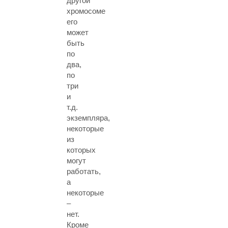
другой
хромосоме
его
может
быть
по
два,
по
три
и
т.д.
экземпляра,
некоторые
из
которых
могут
работать,
а
некоторые
–
нет.
Кроме