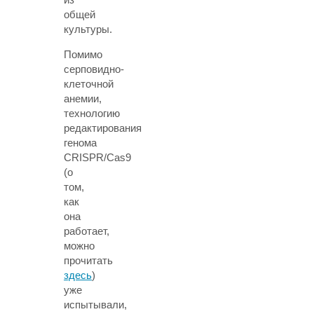
общей
культуры.
Помимо
серповидно-
клеточной
анемии,
технологию
редактирования
генома
CRISPR/Cas9
(о
том,
как
она
работает,
можно
прочитать
здесь
)
уже
испытывали,