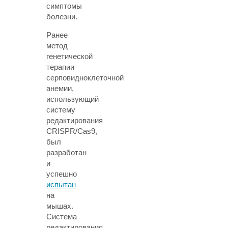
симптомы
болезни.
Ранее
метод
генетической
терапии
серповидноклеточной
анемии,
использующий
систему
редактирования
CRISPR/Cas9,
был
разработан
и
успешно
испытан
на
мышах.
Система
редактирования