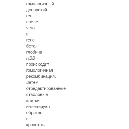
гомологичный
донорский
ген,
после
чего
в
гене
бета-
глобина
HBB
происходит
гомологичная
рекомбинация.
Затем
отредактированные
стволовые
клетки
инъецируют
обратно
в
кровоток.