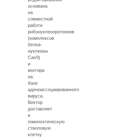
основана
на
совместной
работе
рибонуклеопротеинов
(комплексов
белка-
нуклеазы
Cas9)
и
вектора
на
базе
аденоассоциированного
вируса.
Вектор
доставляет
в
гемопоэтическую
стволовую
клетку