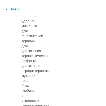
этом
серповидноклеточная
Поиск
анемия
является
удобной
мишенью
для
генетической
терапии:
для
достижения
терапевтического
эффекта
достаточно
отредактировать
мутации
гена
бета-
глобина
в
стволовых
гемопоэтических