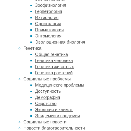
приводит
Зоофизиология
к
Герпетология
тому,
Ихтиология
что
Орнитология
гемоглобин
Приматология
начинает
Энтомология
слипаться
Эволюционная биология
в
Генетика
агрегаты
Общая генетика
внутри
Генетика человека
эритроцитов.
Генетика животных
Из-
Генетика растений
за
Социальные проблемы
этого
Медицинские проблемы
эритроциты
Доступность
чаще
Демография
разрушаются
Сиротство
и
Экология и климат
формируют
Эпидемии и пандемии
тромбы,
Социальные новости
что
Новости благотворительности