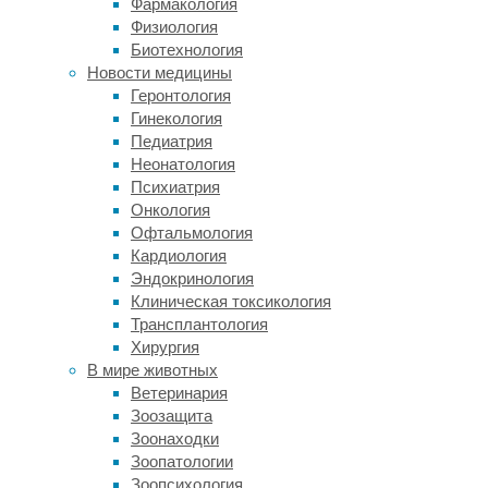
Фармакология
анемия
Физиология
вызывается
Биотехнология
одиночной
Новости медицины
мутацией
Геронтология
в
Гинекология
гене
Педиатрия
HBB
,
Неонатология
приводящей
Психиатрия
к
Онкология
единичной
Офтальмология
аминокислотной
Кардиология
замене
Эндокринология
в
Клиническая токсикология
первичной
Трансплантология
последовательности
Хирургия
бета-
В мире животных
глобина,
Ветеринария
что,
Зоозащита
в
Зоонаходки
свою
Зоопатологии
очередь,
Зоопсихология