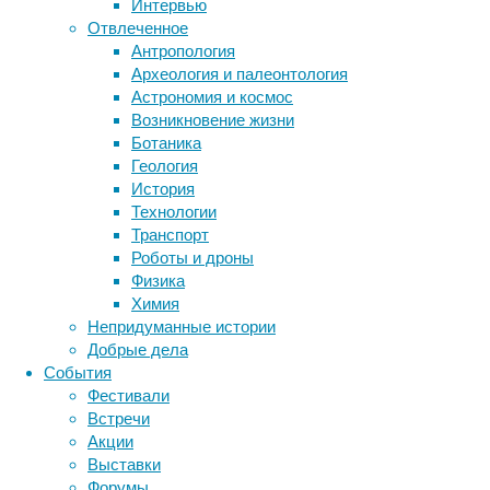
Интервью
успешно
биология
Отвлеченное
бактерии
ДНК
пересадить
Антропология
биотехнология
вирусы
восприятие
мышам
Археология и палеонтология
животные
генетика
стволовые
дети
диагностика
Астрономия и космос
кроветворные
здоровье
знания
иммунитет
Возникновение жизни
клетки
Ботаника
инфекции
инструменты и методы
человека
Геология
исследования
с
климат
когнитивистика
История
отредактированным
медицина
Технологии
геномом.
метаболизм
лекарства
Транспорт
Статья
мозг
Роботы и дроны
неврология
наука
опубликована
Физика
нейробиология
нейроновости
в
Химия
нейрофизиология
журнале
общество
обучение
Непридуманные истории
Nature
.
питание
онкология
память
палеонтология
Добрые дела
психология
поведение
психиатрия
События
Серповидно-
Фестивали
социология
социальные проблемы
сон
клеточная
Встречи
физиология
эволюция
анемия
экология
Акции
относится
эмоции
эпидемия
этология
Выставки
к
Форумы