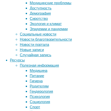
Медицинские проблемы
лечения
Доступность
сепровидно-
Демография
клеточной
Сиротство
анемии,
Экология и климат
основанный
Эпидемии и пандемии
на
Социальные новости
технологии
Новости благотворительности
редактирования
Новости портала
генома
Новые записи
CRISPR/Cas9.
Случайная запись
Ресурсы
Полезная информация
Медицина
Питание
Гигиена
Родителям
Гендерология
Психология
Социология
Испытания
Спорт
Метки
позволили