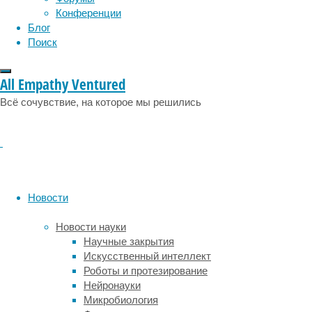
бета-
Конференции
гемоглобинопатиям
Блог
—
Поиск
заболеваниям,
которые
вызываются
All Empathy Ventured
мутациями
Всё сочувствие, на которое мы решились
в
гене
одного
из
белков,
входящих
в
Новости
состав
гемоглобина
Новости науки
—
Научные закрытия
бета-
Искусственный интеллект
глобина
Роботы и протезирование
(HBB).
Нейронауки
Серповидно-
Микробиология
клеточная