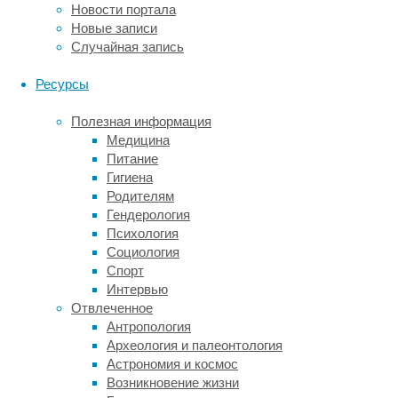
приводит
Новости портала
к
Новые записи
нарушению
Случайная запись
кровоснабжения,
анемии
Ресурсы
и
ослаблению
Полезная информация
иммунитета.
Медицина
Несмотря
Питание
на
Гигиена
то,
Родителям
что
Гендерология
патогенез
Психология
серповидно-
Социология
клеточной
Спорт
анемии
Интервью
очень
Отвлеченное
хорошо
Антропология
изучен,
Археология и палеонтология
на
Астрономия и космос
сегодня
Возникновение жизни
способов