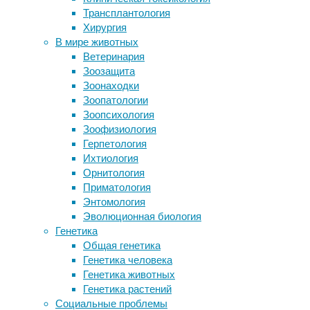
17/05/2017,
Трансплантология
Недра Земли остывают намного
14:55
Хирургия
быстрее, чем считалось
12/11/2018
В мире животных
Вомбаты предоставили
биотехнология
,
Ветеринария
австралийским животным укрытие от
генная
Зоозащита
огня
инженерия
,
Зоонаходки
Человек по уровню моногамии
инструменты
Зоопатологии
оказался ближе к сурикатам, чем к
и
Зоопсихология
шимпанзе
методы
,
Зоофизиология
кровь
,
Герпетология
Следите за новостями
медицина
,
Ихтиология
стволовые
Орнитология
клетки
Приматология
Энтомология
Международная
Эволюционная биология
группа
Генетика
ученых
Общая генетика
испытала
Генетика человека
на
Генетика животных
клетках
Генетика растений
человека
Социальные проблемы
метод