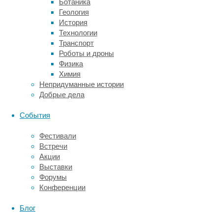
Ботаника
ее
Геология
лечения
История
не
Технологии
существует.
Транспорт
Единственным
Роботы и дроны
относительно
Физика
эффективным
Химия
способом
Непридуманные истории
терапии
Добрые дела
пока
остается
События
довольно
опасная
Фестивали
процедура
Встречи
по
Акции
пересадке
Выставки
донорского
Форумы
костного
Конференции
мозга.
Блог
При