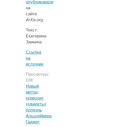
опубликовали
на
сайте
ArXiv.org
.
Текст:
Екатерина
Заикина
Ссылка
на
источник
Просмотры:
638
Новый
метод
позволит
«увидеть»
болезнь
Альцгеймера
Гаджет