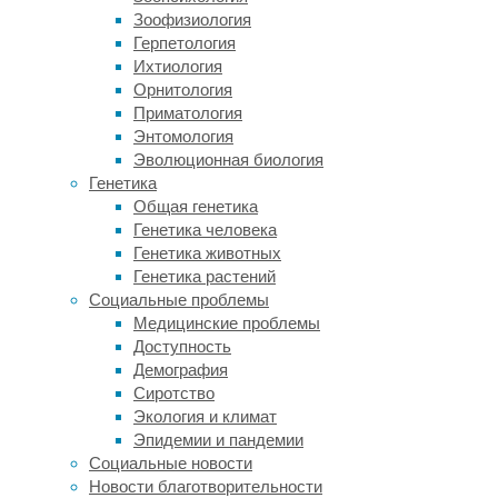
лица
Зоофизиология
человека.
Герпетология
Такие
Ихтиология
возможности
Орнитология
искусственного
Приматология
интеллекта
Энтомология
позволили
Эволюционная биология
сделать
Генетика
выводы
Общая генетика
более
Генетика человека
точными.
Генетика животных
Генетика растений
По
Социальные проблемы
словам
Медицинские проблемы
автора
Доступность
исследования,
Демография
Дяньбо
Сиротство
Лю
Экология и климат
(Dianbo
Эпидемии и пандемии
Liu),
Социальные новости
люди
Новости благотворительности
испытывают