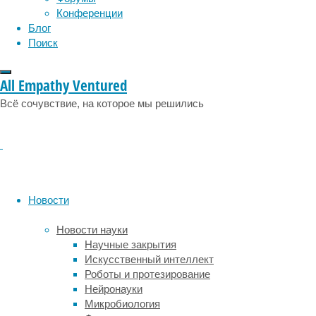
физиология
эволюция
экология
а
Конференции
эмоции
эпидемия
этология
затем
Блог
оценивали
Поиск
интенсивность
испытанной
All Empathy Ventured
ими
боли
Всё сочувствие, на которое мы решились
с
помощью
эмоциональных
проявлений.
После
изучения
Новости
мимики
участников
Новости науки
алгоритм
Научные закрытия
научился
Искусственный интеллект
узнавать
Роботы и протезирование
по
Нейронауки
изменению
Микробиология
черт