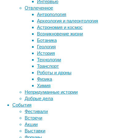
в
Интервью
которых
Отвлеченное
люди
Антропология
Метки
по-
Археология и палеонтология
биология
разному
Астрономия и космос
бактерии
ДНК
реагировали
Возникновение жизни
биотехнология
вирусы
восприятие
на
Ботаника
животные
генетика
дети
диагностика
боль
Геология
здоровье
знания
иммунитет
в
История
плече:
Технологии
инфекции
инструменты и методы
морщились,
Транспорт
исследования
климат
когнитивистика
жмурились,
Роботы и дроны
вздрагивали
медицина
Физика
метаболизм
лекарства
и
Химия
мозг
так
Непридуманные истории
неврология
наука
далее.
Добрые дела
нейробиология
нейроновости
Сначала
События
нейрофизиология
общество
обучение
участники
Фестивали
питание
онкология
память
палеонтология
видео
Встречи
психология
поведение
совершали
психиатрия
Акции
различные
Выставки
социология
социальные проблемы
сон
движения,
Форумы