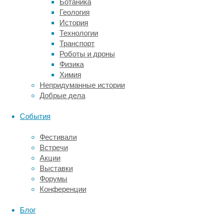
Ботаника
они
Геология
учили
История
алгоритм,
Технологии
сняты
Транспорт
при
Роботы и дроны
идеальном
Физика
освещении
Химия
и
Непридуманные истории
в
Добрые дела
отличных
условиях
События
съёмки.
Поэтому
Фестивали
пока
Встречи
неизвестно,
Акции
будет
Выставки
ли
Форумы
система
Конференции
давать
такие
Блог
же