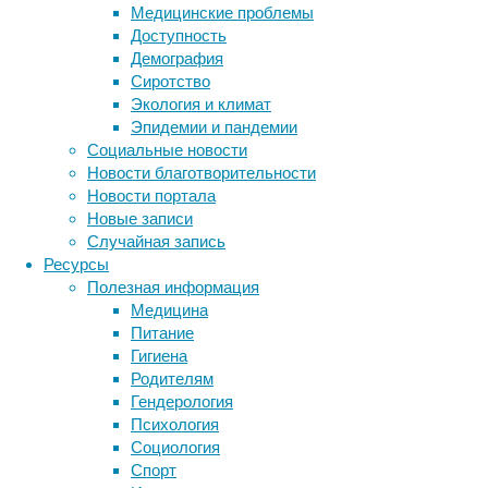
метод
Медицинские проблемы
поможет
Доступность
врачам
Демография
делать
Сиротство
оценку
Экология и климат
боли
Эпидемии и пандемии
более
Социальные новости
точно
.
Новости благотворительности
Новости портала
Новые записи
Случайная запись
Ресурсы
Полезная информация
Медицина
Учёные
Питание
обучили
Гигиена
нейронный
Родителям
алгоритм
Гендерология
с
Психология
помощью
Социология
видеофрагментов,
Спорт