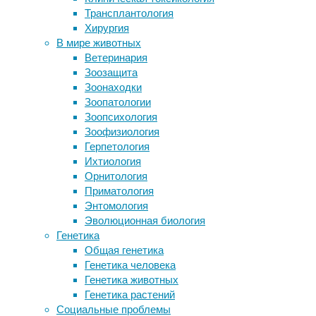
Трансплантология
медицина
,
Шоколадная таблетка спасет от
Хирургия
нейронные
деменции, инфаркта и инсульта
В мире животных
сети
,
Никотин влияет на ДНК через
Ветеринария
нейроновости
поколения
Зоозащита
Среди врачей ургентных
Исследователи
Зоонаходки
специальностей высокая смертность
Массачусетского
Зоопатологии
Созданы ГМ-свиньи, устойчивые к
технологического
Зоопсихология
смертельному вирусу
института
Зоофизиология
Человеческие клетки впервые
(MIT)
Герпетология
вырастили на скелете
предложили
Ихтиология
антропоморфного робота
определять
Орнитология
интенсивность
Приматология
Следите за новостями
боли
Энтомология
по
Эволюционная биология
лицу
Генетика
пациента.
Общая генетика
По
Генетика человека
словам
Генетика животных
авторов,
Генетика растений
такой
Социальные проблемы