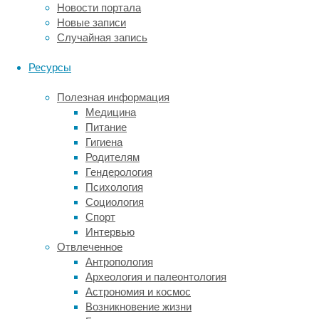
Новости портала
и
Новые записи
выражают
Случайная запись
боль
по-
Ресурсы
разному,
поэтому
Полезная информация
врачу
Медицина
часто
Питание
бывает
Гигиена
сложно
Родителям
объективно
Гендерология
оценить,
Психология
насколько
Социология
пациенту
Спорт
больно.
Интервью
Учёные
Отвлеченное
признаются,
Антропология
что
Археология и палеонтология
видео,
Астрономия и космос
по
Возникновение жизни
которым