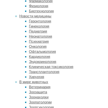
Фармакология
лица
Физиология
человека
Биотехнология
силу
Новости медицины
испытываемой
Геронтология
боли.
Гинекология
Более
Педиатрия
того,
Неонатология
в
Психиатрия
настройки
Онкология
нейросети
Офтальмология
разработчики
Кардиология
включили
Эндокринология
дополнительные
Клиническая токсикология
параметры
Трансплантология
в
Хирургия
виде
В мире животных
учёта
Ветеринария
пола,
Зоозащита
возраста
Зоонаходки
и
Зоопатологии
цвета
Зоопсихология