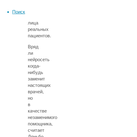
точные
результаты,
Поиск
анализируя
лица
реальных
пациентов.
Вряд
ли
нейросеть
когда-
нибудь
заменит
настоящих
врачей,
но
в
качестве
незаменимого
помощника,
считает
Дяньбо