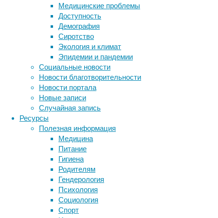
способностей,
Медицинские проблемы
напоминающих
Доступность
человеческие.
Демография
Сиротство
Экология и климат
Эпидемии и пандемии
Социальные новости
Новости благотворительности
Новости портала
Новые записи
Случайная запись
Ресурсы
В
Полезная информация
прошлом
Медицина
считалось,
Питание
что
Гигиена
воспоминания
Родителям
о
Гендерология
личном
Психология
опыте,
Социология
то
Метки
Спорт
есть