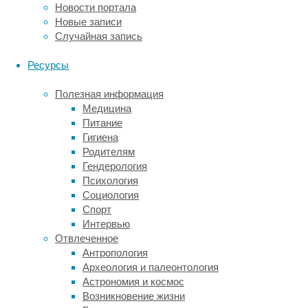
Новости портала
журнал
Новые записи
Current
Случайная запись
Biology
.
Нильские
Ресурсы
крыланы
питаются
Полезная информация
плодами.
Медицина
Их
Питание
любимая
Гигиена
пища
Родителям
—
Гендерология
инжир,
Психология
апельсины,
Социология
финики,
Спорт
бананы
Интервью
и
Отвлеченное
молодые
Антропология
листья
Археология и палеонтология
рожкового
Астрономия и космос
дерева.
Возникновение жизни