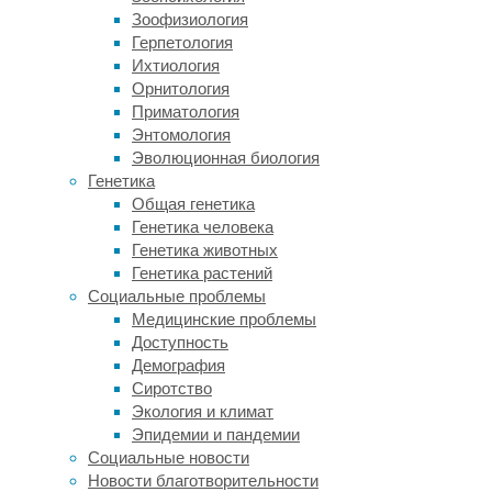
или
Зоофизиология
египетские
Герпетология
летучие
Ихтиология
собаки
Орнитология
(
Rousettus
Приматология
aegyptiacus
),
Энтомология
из
Эволюционная биология
колонии,
Генетика
живущей
Общая генетика
на
Генетика человека
воле
Генетика животных
в
Генетика растений
зоологическом
Социальные проблемы
саду
Медицинские проблемы
при
Доступность
израильском
Демография
вузе.
Сиротство
Статью
Экология и климат
об
Эпидемии и пандемии
этом
Социальные новости
исследовании
Новости благотворительности
опубликовал