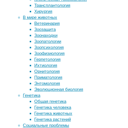
зоология
,
Трансплантология
Как жить с зависимостью от
интеллект
,
Хирургия
смартфона
когнитивистика
,
В мире животных
Вирус Зика уменьшил опухоль мозга
память
,
Ветеринария
у собак
поведение
,
Зоозащита
Волки оказались толерантнее собак
психология
Зоонаходки
Биологи выяснили, как именно
Зоопатологии
полоски защищают зебр от слепней
Наблюдения
Зоопсихология
израильских
Зоофизиология
Следите за новостями
ученых
Герпетология
за
Ихтиология
нильскими
Орнитология
крыланами
Приматология
показали,
Энтомология
что
Эволюционная биология
эти
Генетика
рукокрылые
Общая генетика
обладают
Генетика человека
рядом
Генетика животных
сложных
Генетика растений
когнитивных
Социальные проблемы