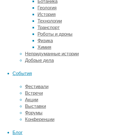
Зная
Ботаника
это,
Геология
ученые
История
предположили,
Технологии
что
Транспорт
для
Роботы и дроны
выживания
Физика
им
Химия
необходимо
Непридуманные истории
уметь
Добрые дела
запоминать
пространственное
События
расположение
фруктовых
Фестивали
деревьев
Встречи
и
Акции
ориентироваться
Выставки
во
Форумы
времени,
Конференции
чтобы
понимать,
Блог
когда