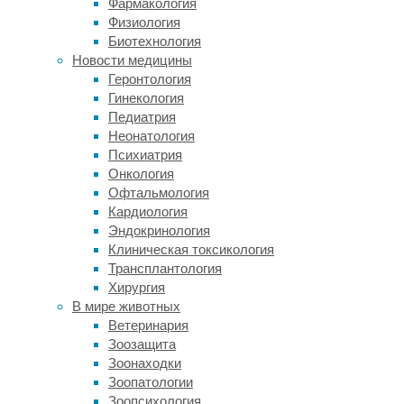
Фармакология
ли
Физиология
такие
Биотехнология
способности
Новости медицины
у
Геронтология
диких
Гинекология
животных,
Педиатрия
группа
Неонатология
зоологов
Психиатрия
и
Онкология
нейробиологов
Офтальмология
из
Кардиология
Тель-
Эндокринология
Авивского
Клиническая токсикология
университета
Трансплантология
устроила
Хирургия
эксперимент.
В мире животных
Его
Ветеринария
участниками
Зоозащита
стали
Зоонаходки
нильские
Зоопатологии
крыланы,
Зоопсихология