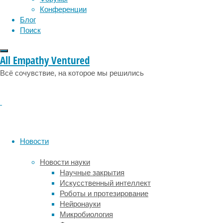
Конференции
и
Блог
разные
Поиск
животные.
Правда,
практически
All Empathy Ventured
все
Всё сочувствие, на которое мы решились
подобные
эксперименты
проходили
в
лабораторных
условиях,
поскольку
Новости
в
природе
Новости науки
они
Научные закрытия
трудновыполнимы.
Искусственный интеллект
Роботы и протезирование
Чтобы
Нейронауки
проверить,
Микробиология
есть