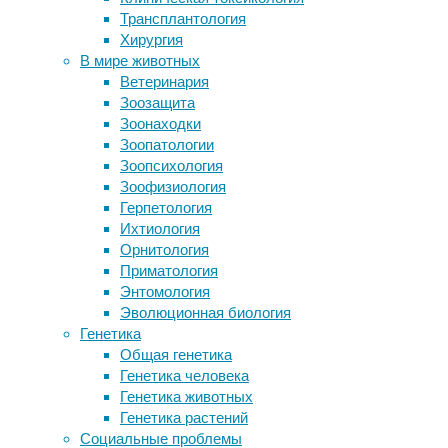
Группа 
Трансплантология
коронарных артерий
подробн
Хирургия
Сердечной недостаточности
Для нов
В мире животных
подбирают генную терапию
сибирск
Ветеринария
Древний океан окрасил Землю в
разыгра
Зоозащита
зеленый на 2,5 миллиарда лет
Зоонаходки
Фемида против Гиппократа
По инст
Зоопатологии
Влияют ли гаджеты на наш мозг?
стоящим
Зоопсихология
отбират
Зоофизиология
постано
Герпетология
конфлик
Ихтиология
и вражд
Орнитология
Приматология
На пост
Энтомология
друга. 
Эволюционная биология
наблюда
Генетика
Общая генетика
В
комме
Генетика человека
(Marian
Генетика животных
«жертв»
Генетика растений
демонст
Социальные проблемы
действи