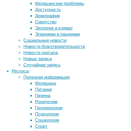
Медицинские проблемы
прижима
Доступность
или зев
Демография
По заве
Сиротство
«постра
Экология и климат
контакт
Эпидемии и пандемии
избеган
Социальные новости
Новости благотворительности
Объясня
Новости портала
как час
Новые записи
может б
Случайная запись
Ресурсы
По
мне
Полезная информация
предра
Медицина
неотъем
Питание
важны, 
Гигиена
участву
Родителям
пациен
Гендерология
заключи
Психология
Социология
Спорт
Ссылка 