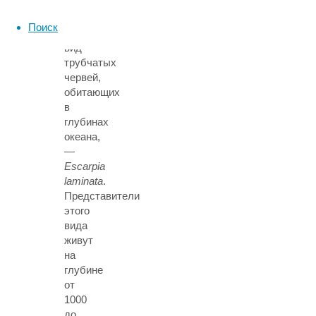
работы
исследовали
Поиск
малоизученный
вид
трубчатых
червей,
обитающих
в
глубинах
океана,
—
Escarpia
laminata
.
Представители
этого
вида
живут
на
глубине
от
1000
до