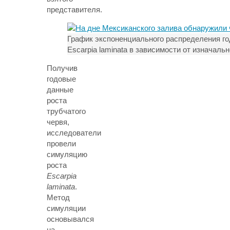
представителя.
График экспоненциального распределения годо
Escarpia laminata в зависимости от изначаль
Получив
годовые
данные
роста
трубчатого
червя,
исследователи
провели
симуляцию
роста
Escarpia
laminata
.
Метод
симуляции
основывался
на