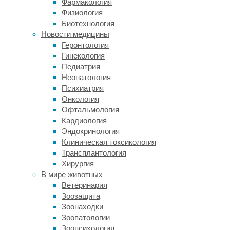
Фармакология
хищников
Физиология
и
Биотехнология
наличия
Новости медицины
холодных
Геронтология
просачиваний
Гинекология
—
Педиатрия
участков
Неонатология
в
Психиатрия
морском
Онкология
дне,
Офтальмология
через
Кардиология
которые
Эндокринология
в
Клиническая токсикология
воду
Трансплантология
поступают
Хирургия
вещества,
В мире животных
обеспечивающие
Ветеринария
благоприятную
Зоозащита
среду
Зоонаходки
для
Зоопатологии
жизни
Зоопсихология