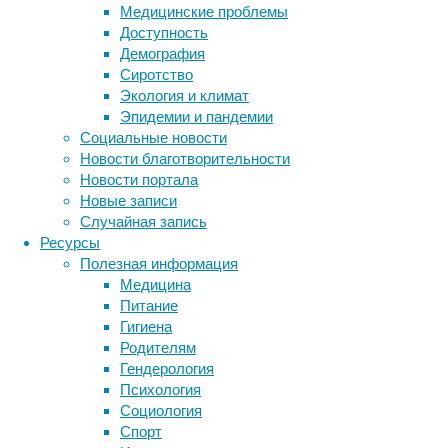
Медицинские проблемы
выяснили,
Доступность
что
Демография
они
Сиротство
являются
Экология и климат
одними
Эпидемии и пандемии
из
Социальные новости
самых
Новости благотворительности
долгоживущих
Новости портала
существ
Новые записи
на
Случайная запись
Земле.
Ресурсы
Полезная информация
Трубчатый червь Escarpia laminata. Справа 
Медицина
Питание
Проследив
Гигиена
изменения
Родителям
в
Гендерология
длине
Психология
тела
Социология
трубчатого
Спорт
червя