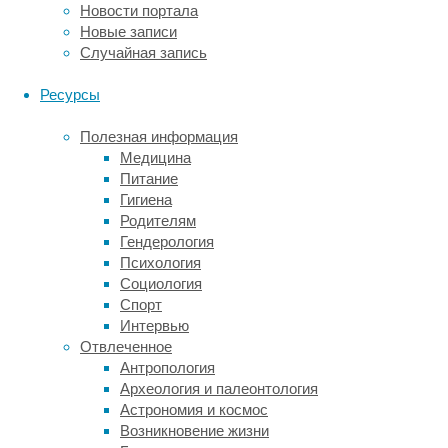
воду
Новости портала
благодаря
Новые записи
холодным
Случайная запись
просачиваниям),
необходимые
Ресурсы
для
их
Полезная информация
жизни.
Медицина
Стабильность
Питание
жизни
Гигиена
в
Родителям
симбиозе
Гендерология
с
Психология
бактериями
Социология
и
Спорт
низкая
Интервью
температура
Отвлеченное
морских
Антропология
глубин
Археология и палеонтология
являются
Астрономия и космос
надежными
Возникновение жизни
источниками