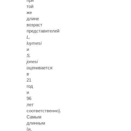
при
той
же
длине
возраст
представителей
L.
luymesi
и
S.
jonesi
оценивается
в
21
год
и
96
лет
соответственно).
Самым
длинным
(и,