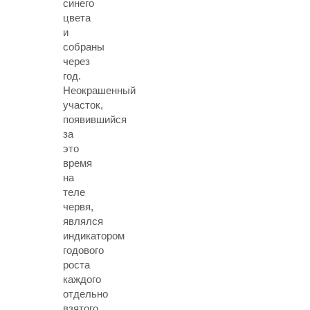
синего
цвета
и
собраны
через
год.
Неокрашенный
участок,
появившийся
за
это
время
на
теле
червя,
являлся
индикатором
годового
роста
каждого
отдельно
взятого