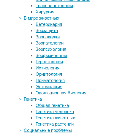
Трансплантология
Ученые нашли еще один механизм
laminata
Хирургия
выживания тихоходок в открытом
В мире животных
космосе
18/07/2017,
Ветеринария
Позвоночные захватывали мир с
16:30
Зоозащита
мелководья
15/05/2025
Зоонаходки
Иллюзию резиновой руки удалось
биология
,
Зоопатологии
повторить с телефоном
долгожители
,
Зоопсихология
Неспособность осознать ошибку
океан
Зоофизиология
помешала нарциссам научиться на
Герпетология
опыте
Американские
Ихтиология
ученые
Орнитология
изучили
Следите за новостями
Приматология
жизненный
Энтомология
цикл
Эволюционная биология
популяции
Генетика
трубчатых
Общая генетика
червей
Генетика человека
вида
Генетика животных
Escarpia
Генетика растений
laminata
Социальные проблемы
и