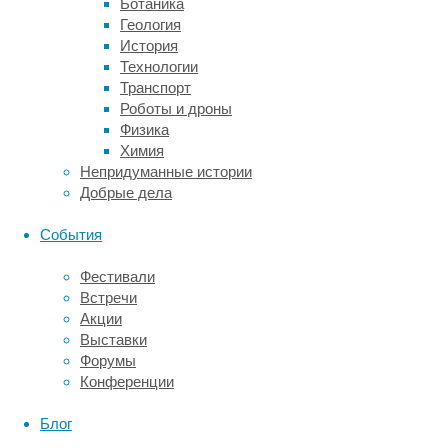
Ботаника
долголетия,
Геология
поэтому
История
трубчатые
Технологии
черви,
Транспорт
в
Роботы и дроны
частности
Физика
представители
Химия
видов
Непридуманные истории
Lamellibrachia
Добрые дела
luymesi
и
События
Seepiophila
jonesi
,
Фестивали
могут
Встречи
жить
Акции
до
Выставки
двухсот
Форумы
лет.
Конференции
Авторы
Блог
новой