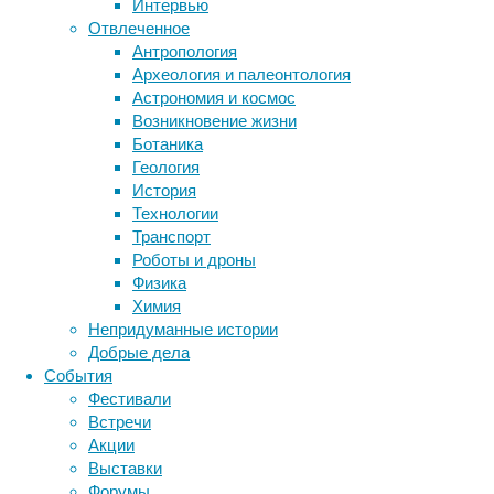
Интервью
и
Отвлеченное
Метки
проведя
Антропология
симуляцию
биология
Археология и палеонтология
бактерии
ДНК
его
Астрономия и космос
биотехнология
вирусы
восприятие
роста
Возникновение жизни
животные
генетика
с
дети
диагностика
Ботаника
течением
здоровье
знания
иммунитет
Геология
времени,
История
инфекции
инструменты и методы
исследователи
Технологии
исследования
выяснили,
климат
когнитивистика
Транспорт
что
медицина
Роботы и дроны
представители
метаболизм
лекарства
Физика
этого
мозг
Химия
неврология
наука
вида
Непридуманные истории
нейробиология
нейроновости
могут
Добрые дела
нейрофизиология
жить
общество
обучение
События
до
питание
онкология
память
палеонтология
Фестивали
250
психология
поведение
психиатрия
Встречи
лет.
Акции
социология
социальные проблемы
сон
Статья
Выставки
физиология
эволюция
экология
опубликована
Форумы