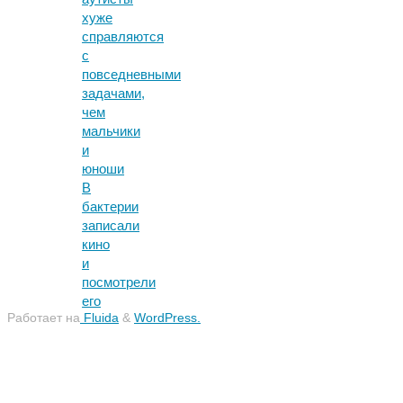
хуже
справляются
с
повседневными
задачами,
чем
мальчики
и
юноши
В
бактерии
записали
кино
и
посмотрели
его
Работает на
Fluida
&
WordPress.