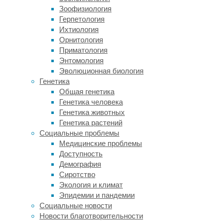
автотрофов.
Зоофизиология
Пропитание
Герпетология
трубчатых
Ихтиология
червей
Орнитология
зависит
Приматология
от
Энтомология
живущих
Эволюционная биология
внутри
Генетика
них
Общая генетика
микробов-
Генетика человека
автотрофов,
Генетика животных
которые
Генетика растений
окисляют
Социальные проблемы
метан
Медицинские проблемы
и
Доступность
сероводород
Демография
(вещества
Сиротство
вулканического
Экология и климат
происхождения,
Эпидемии и пандемии
поступающие
Социальные новости
в
Новости благотворительности