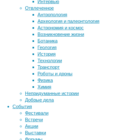
биология
Интервью
бактерии
ДНК
—
Отвлеченное
биотехнология
вирусы
восприятие
местные
Антропология
животные
генетика
дети
сумчатые
диагностика
Археология и палеонтология
травоядные
здоровье
знания
иммунитет
Астрономия и космос
—
Возникновение жизни
инфекции
инструменты и методы
якобы
Ботаника
исследования
уводили
климат
когнитивистика
Геология
в
медицина
История
свои
метаболизм
лекарства
Технологии
норы
мозг
Транспорт
неврология
наука
других
Роботы и дроны
нейробиология
нейроновости
зверей
Физика
нейрофизиология
и
общество
обучение
Химия
тем
питание
онкология
память
палеонтология
Непридуманные истории
самым
психология
поведение
психиатрия
Добрые дела
спасали
События
социология
социальные проблемы
сон
их
Фестивали
физиология
эволюция
экология
от
Встречи
эмоции
эпидемия
огня.
этология
Акции
Согласно
Выставки
новой
Форумы