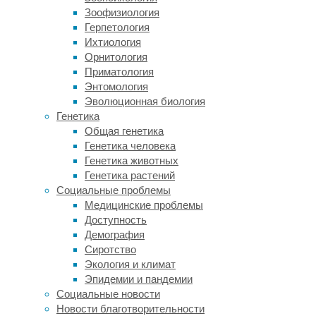
лесов
Зоофизиология
и
Герпетология
прочей
Ихтиология
растительности.
Орнитология
Приматология
Самыми
Энтомология
разрушительными
Эволюционная биология
в
Генетика
Австралии
Общая генетика
за
Генетика человека
долгие
Генетика животных
годы
Генетика растений
стали
Социальные проблемы
лесные
Медицинские проблемы
пожары
Доступность
на
Демография
рубеже
Сиротство
2019
Экология и климат
и
Эпидемии и пандемии
2020
Социальные новости
годов.
Новости благотворительности
В