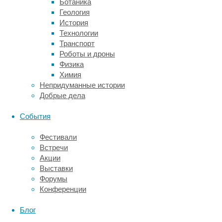
Ботаника
части)
Геология
тогда
История
создались
Технологии
очень
Транспорт
неблагоприятные
Роботы и дроны
метеорологические
Физика
условия:
Химия
рекордная
Непридуманные истории
засуха
Добрые дела
сочеталась
с
События
частыми
грозами
Фестивали
и
Встречи
молниями.
Акции
Результатом
Выставки
стали
Форумы
катастрофические
Конференции
пожары
«Черного
Блог
лета»