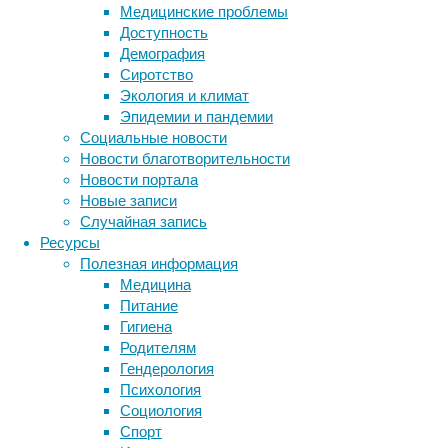
Медицинские проблемы
юго-
Доступность
востоке
Демография
континента.
Сиротство
Экология и климат
Эпидемии и пандемии
Социальные новости
Новости благотворительности
Новости портала
Новые записи
Случайная запись
Кроме
Ресурсы
множества
Полезная информация
трагических
Медицина
картин
Питание
пожары
Гигиена
породили
Родителям
слухи
Гендерология
о
Психология
том,
Социология
Метки
что
Спорт
вомбаты