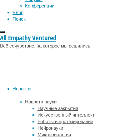
научной
Конференции
статье,
Блог
у
Поиск
этой
сказочной
All Empathy Ventured
на
первый
Всё сочувствие, на которое мы решились
взгляд
истории
есть
реальная
основа.
Австралия
Новости
—
самый
Новости науки
сухой
Научные закрытия
материк
Искусственный интеллект
на
Роботы и протезирование
свете,
Нейронауки
а
Микробиология
также