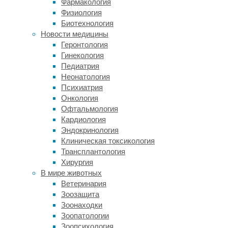
Фармакология
дом
Физиология
для
Биотехнология
множества
Новости медицины
уникальных
Геронтология
животных
,
Гинекология
не
Педиатрия
похожих
Неонатология
на
Психиатрия
население
Онкология
других
Офтальмология
континентов.
Кардиология
Засушливость
Эндокринология
нередко
Клиническая токсикология
оборачивается
Трансплантология
пожарами,
Хирургия
которые
В мире животных
превращают
Ветеринария
в
Зоозащита
пепел
Зоонаходки
огромные
Зоопатологии
площади
Зоопсихология