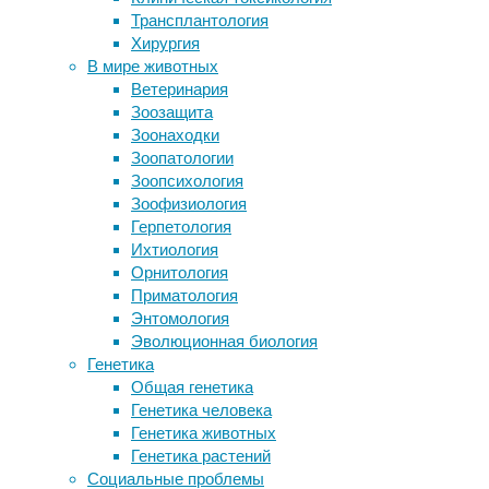
биология
,
Трансплантология
Молодой Марс мог покрывать океан
животные
,
Хирургия
глубиной до километра
экология
В мире животных
Стиль воспитания в детстве повлиял
Ветеринария
на отношение взрослых людей к
Жаркий
Зоозащита
своим собакам
сезон
Зоонаходки
Птицы унаследовали цветные яйца
2019/20
Зоопатологии
от динозавров
годов
Зоопсихология
в
Зоофизиология
Австралии
Следите за новостями
Герпетология
прозвали
Ихтиология
Черным
Орнитология
летом
Приматология
—
Энтомология
из-
Эволюционная биология
за
Генетика
катастрофических
Общая генетика
лесных
Генетика человека
пожаров,
Генетика животных
главным
Генетика растений
образом
Социальные проблемы
на