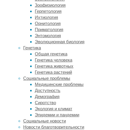
таяние
Зоофизиология
льдов
Герпетология
и
Ихтиология
сток
Орнитология
талой
Приматология
воды
Энтомология
в
Эволюционная биология
океан.
Генетика
Особенности
Общая генетика
процессов
Генетика человека
таяния
Генетика животных
льда
Генетика растений
и
Социальные проблемы
разных
Медицинские проблемы
факторов,
Доступность
которые
Демография
на
Сиротство
них
Экология и климат
влияют,
Эпидемии и пандемии
важно
Социальные новости
учитывать
Новости благотворительности