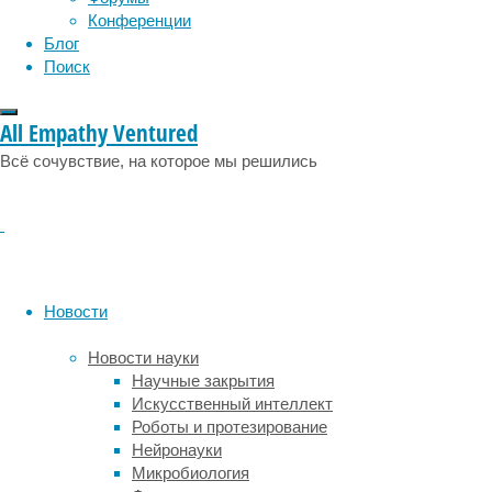
физиология
средняя
эволюция
экология
Конференции
приповерхностная
эмоции
эпидемия
этология
Блог
температура
Поиск
выросла
на
1,8
All Empathy Ventured
градуса
Всё сочувствие, на которое мы решились
Цельсия
летом
и
почти
на
3
градуса
Новости
зимой.
По
Новости науки
данным
Научные закрытия
авторов
Искусственный интеллект
статьи,
Роботы и протезирование
сейчас
Нейронауки
ледовый
Микробиология
щит