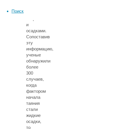
наблюдения
за
Поиск
температурой,
ветром
и
осадками.
Сопоставив
эту
информацию,
ученые
обнаружили
более
300
случаев,
когда
фактором
начала
таяния
стали
жидкие
осадки,
то