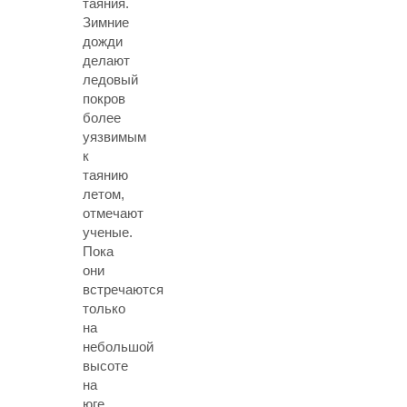
таяния.
Зимние
дожди
делают
ледовый
покров
более
уязвимым
к
таянию
летом,
отмечают
ученые.
Пока
они
встречаются
только
на
небольшой
высоте
на
юге