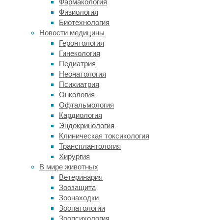
Фармакология
Гренландии
Физиология
теряет
Биотехнология
примерно
Новости медицины
270
Геронтология
миллиардов
Гинекология
тонн
Педиатрия
льда
Неонатология
в
Психиатрия
год,
Онкология
причем
Офтальмология
до
Кардиология
70
Эндокринология
процентов
Клиническая токсикология
потерь
Трансплантология
приходится
Хирургия
не
В мире животных
на
Ветеринария
айсберги,
Зоозащита
а
Зоонаходки
на
Зоопатологии
прямое
Зоопсихология