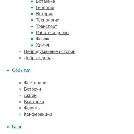
Ботаника
ее
Геология
коллеги
История
использовали
Технологии
спутниковые
Транспорт
данные,
Роботы и дроны
по
Физика
которым
Химия
можно
Непридуманные истории
отслеживать
Добрые дела
таяние
снега
События
и
льда
Фестивали
в
Встречи
реальном
Акции
времени,
Выставки
и
Форумы
данные
Конференции
автоматических
станций
Блог
наземного