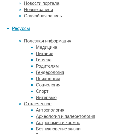
в
Новости портала
климатических
Новые записи
моделях,
Случайная запись
прогнозирующих
дальнейшее
Ресурсы
развитие
ситуации
Полезная информация
в
Медицина
Гренландии.
Питание
Гигиена
Марилена
Родителям
Олтманнс
Гендерология
(Marilena
Психология
Oltmanns)
Социология
из
Спорт
центра
Интервью
океанических
Отвлеченное
исследований
Антропология
GEOMAR
Археология и палеонтология
в
Астрономия и космос
Германии
Возникновение жизни
и