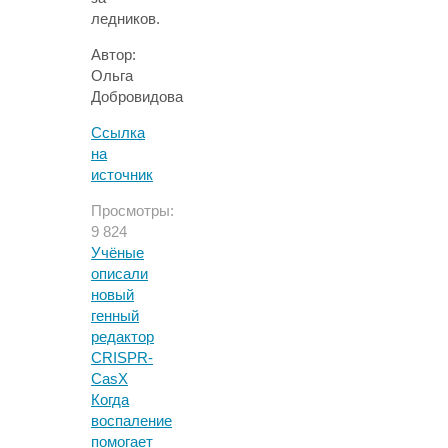
ледников.
Автор:
Ольга
Добровидова
Ссылка
на
источник
Просмотры:
9 824
Учёные
описали
новый
генный
редактор
CRISPR-
CasX
Когда
воспаление
помогает