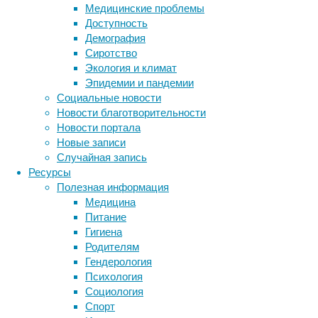
будущем,
Медицинские проблемы
и
Доступность
по
Демография
мере
Сиротство
изменения
Экология и климат
климата
Эпидемии и пандемии
этот
Социальные новости
феномен
Новости благотворительности
будет
Новости портала
встречаться
Новые записи
все
Случайная запись
чаще.
Ресурсы
К
Полезная информация
этому
Медицина
выводу
Питание
пришли
Гигиена
авторы
Родителям
исследования,
Гендерология
которое
Психология
опубликовано
Социология
в
Спорт
журнале