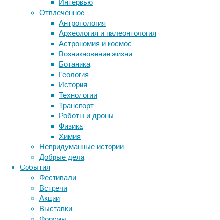
Интервью
The
Отвлеченное
Cryosphere
.
Антропология
Метки
Археология и палеонтология
биология
Астрономия и космос
бактерии
ДНК
Возникновение жизни
биотехнология
вирусы
восприятие
Ботаника
животные
генетика
дети
диагностика
Геология
здоровье
знания
иммунитет
История
Технологии
инфекции
инструменты и методы
Гренландия,
Транспорт
как
исследования
климат
когнитивистика
Роботы и дроны
и
медицина
Физика
Арктика
метаболизм
лекарства
Химия
в
мозг
Непридуманные истории
неврология
целом,
наука
Добрые дела
нейробиология
теплеет
нейроновости
События
быстрее
нейрофизиология
общество
обучение
Фестивали
среднего:
питание
онкология
память
палеонтология
Встречи
с
психология
поведение
психиатрия
Акции
1990
Выставки
социология
года
социальные проблемы
сон
Форумы