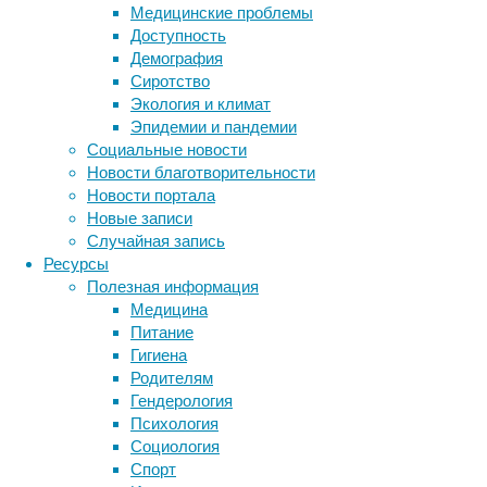
Медицинские проблемы
Доступность
Хотя по
Демография
летать 
Сиротство
вскоре 
Экология и климат
бывало 
Эпидемии и пандемии
подобны
Социальные новости
24 часо
Новости благотворительности
По мнен
Новости портала
объясня
Новые записи
которую
Случайная запись
несколь
Ресурсы
(алкого
Полезная информация
Медицина
Эта осо
Питание
мутуали
Гигиена
дрожж
Родителям
применя
Гендерология
исследо
Психология
холод, 
Социология
принадл
Спорт
насеком