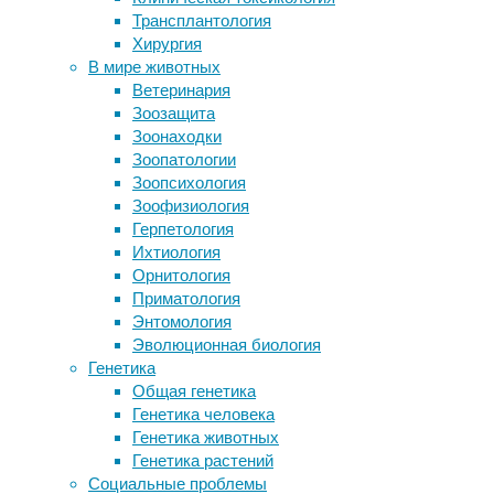
В приро
Трансплантология
Объяснено, как бактерия
образов
Хирургия
туберкулеза импортирует витамин
Посколь
В мире животных
В12, необходимый ей для
выше, ч
Ветеринария
размножения
токсичн
Зоозащита
Накрутка Телеграм канала с
концен
Зоонаходки
помощью проверенного сервиса —
даже у 
Зоопатологии
успешное продвижение
высокие
Зоопсихология
Генная терапия слепоты дала
Зоофизиология
противоречивые результаты
Однако 
Герпетология
Ослабление обоняния связано с
из этог
Ихтиология
увеличение риска смерти на 50
недели
Орнитология
процентов
содержа
Приматология
достигл
Энтомология
Nationa
Эволюционная биология
Генетика
Исследо
Общая генетика
максима
Генетика человека
микроск
Генетика животных
фруктов
Генетика растений
повышат
Социальные проблемы
которую