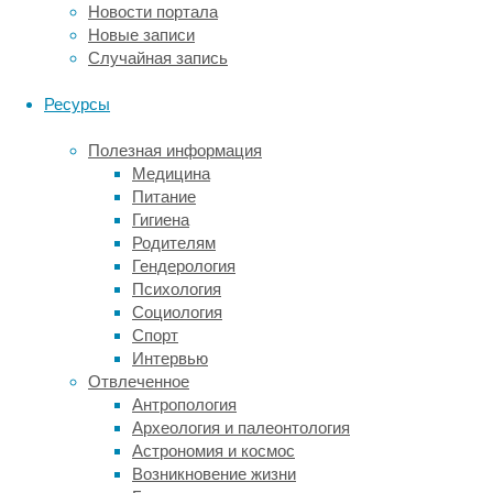
борде.
Новости портала
А
Новые записи
бурная
Случайная запись
река
с
Ресурсы
порогами
привлечет
Полезная информация
профессиональных
Медицина
спортсменов-
Питание
экстремалов.
Гигиена
Родителям
Сап
Гендерология
борд
Психология
отличается
Социология
от
Спорт
своего
Интервью
старшего
Отвлеченное
брата
Антропология
серфа
Археология и палеонтология
размерами.
Астрономия и космос
Он
Возникновение жизни
более