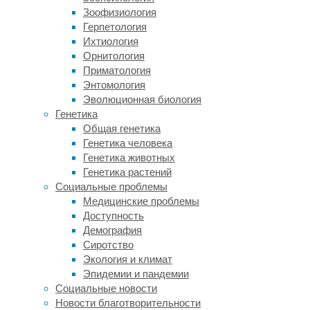
борде
Зоофизиология
можно
Герпетология
на
Ихтиология
любом
Орнитология
водоеме:
Приматология
от
Энтомология
небольшого
Эволюционная биология
пруда
Генетика
до
Общая генетика
моря.
Генетика человека
Тихая
Генетика животных
речная
Генетика растений
гладь
Социальные проблемы
станет
Медицинские проблемы
идеальным
Доступность
местом
Демография
для
Сиротство
водной
Экология и климат
прогулки
Эпидемии и пандемии
на
Социальные новости
сап
Новости благотворительности