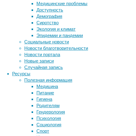
Медицинские проблемы
активности
Доступность
на
Демография
воде
Сиротство
достаточно
Экология и климат
сап
Эпидемии и пандемии
борд
Социальные новости
купить
Новости благотворительности
и
Новости портала
начать
Новые записи
наслаждаться
Случайная запись
катанием
Ресурсы
на
Полезная информация
любом
Медицина
водоеме.
Питание
Гигиена
Родителям
Гендерология
Психология
Социология
Спорт