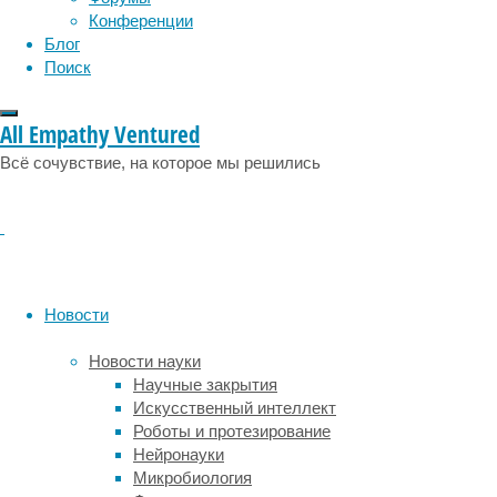
физиология
эволюция
экология
помогает
Конференции
весло.
эмоции
эпидемия
этология
Блог
Этот
Поиск
процесс
несложный
и
All Empathy Ventured
доступен
Всё сочувствие, на которое мы решились
каждому,
независимо
от
физической
подготовки.
Для
начинающих
Новости
допустимо
грести,
Новости науки
стоя
Научные закрытия
на
Искусственный интеллект
коленях,
Роботы и протезирование
пока
Нейронауки
идет
Микробиология