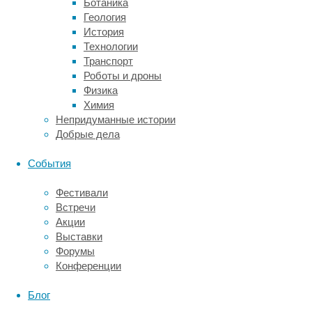
Ботаника
длинный
Геология
и
История
широкий.
Технологии
Такая
Транспорт
доска
Роботы и дроны
устойчива
Физика
на
Химия
воде,
Непридуманные истории
что
Добрые дела
дает
возможность
События
уверенно
грести
Фестивали
веслом.
Встречи
У
Акции
поклонников
Выставки
активного
Форумы
отдыха
Конференции
популярны
надувные
Блог
сапы.