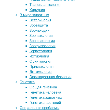
Трансплантология
Как склеить спинной мозг
Летний
Хирургия
Тамариск безлистный собирает воду
отдых
В мире животных
солью
на
Ветеринария
Парализованная женщина впервые
воде
Зоозащита
смогла общаться с миром с
пользуется
Зоонаходки
помощью «домашнего» имплантата
огромной
Зоопатологии
Самые громкие птицы живут в
популярностью.
Зоопсихология
Южной Америке. Зафиксирован
Множество
Зоофизиология
новый рекорд громкости
спортивных
Герпетология
Бабочки-шашечницы выживают
снарядов
Ихтиология
благодаря гибридам
делает
Орнитология
его
Приматология
не
Следите за новостями
Энтомология
только
Эволюционная биология
приятным,
Генетика
но
Общая генетика
и
Генетика человека
полезным.
Генетика животных
Для
Генетика растений
доступной
Социальные проблемы
физической