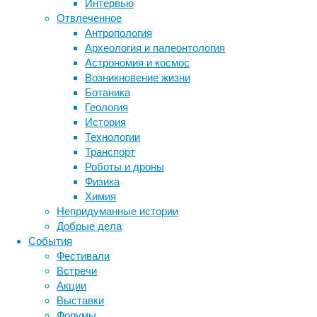
Интервью
Универсальный
Отвлеченное
Антропология
Метки
вид
Археология и палеонтология
биология
Астрономия и космос
бактерии
ДНК
активного
Возникновение жизни
биотехнология
вирусы
восприятие
Ботаника
отдыха
животные
генетика
дети
диагностика
Геология
здоровье
знания
иммунитет
История
Технологии
инфекции
инструменты и методы
SUP
Транспорт
исследования
бординг
климат
когнитивистика
Роботы и дроны
подразумевает
медицина
Физика
греблю
метаболизм
лекарства
Химия
стоя
мозг
Непридуманные истории
неврология
наука
на
Добрые дела
нейробиология
нейроновости
специальной
События
доске.
нейрофизиология
общество
обучение
Фестивали
Скользить
питание
онкология
память
палеонтология
Встречи
по
психология
поведение
психиатрия
Акции
поверхности
Выставки
социология
социальные проблемы
сон
воды
Форумы