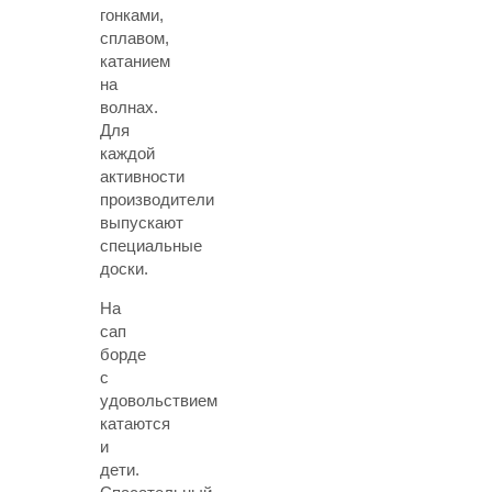
гонками,
сплавом,
катанием
на
волнах.
Для
каждой
активности
производители
выпускают
специальные
доски.
На
сап
борде
с
удовольствием
катаются
и
дети.