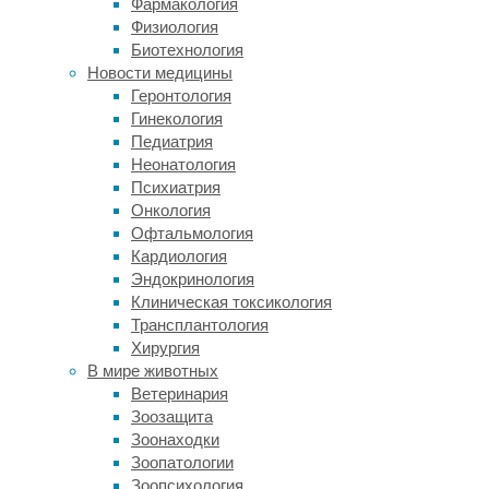
процесс
Фармакология
привыкания.
Физиология
Держать
Биотехнология
баланс
Новости медицины
на
Геронтология
сапе
Гинекология
все
Педиатрия
учатся
Неонатология
довольно
Психиатрия
быстро.
Онкология
Офтальмология
Такой
Кардиология
вид
Эндокринология
активности
Клиническая токсикология
на
Трансплантология
свежем
Хирургия
воздухе
В мире животных
считается
Ветеринария
универсальным.
Зоозащита
Кататься
Зоонаходки
на
Зоопатологии
сап
Зоопсихология