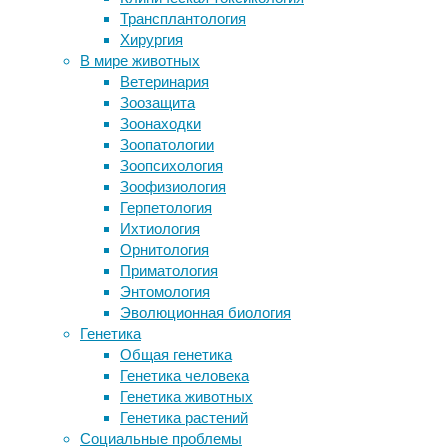
Трансплантология
сердечно-
Почему вы не можете похудеть
Хирургия
Ай-ай и медленный лори любят
сосудистой
В мире животных
выпить
Ветеринария
системы
Машинное обучение находит гены
Зоозащита
аутизма
Зоонаходки
27/05/2026,
Зоопатологии
13:41
Следите за новостями
Зоопсихология
27/05/2026
Зоофизиология
Герпетология
Эхокардиография
Ихтиология
Орнитология
Приматология
(УЗИ
Энтомология
Эволюционная биология
сердца):
Генетика
Общая генетика
высокоточный
Генетика человека
Генетика животных
ультразвуковой
Генетика растений
Социальные проблемы