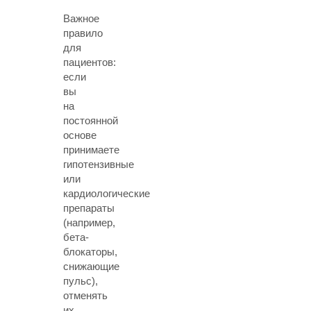
Важное
правило
для
пациентов:
если
вы
на
постоянной
основе
принимаете
гипотензивные
или
кардиологические
препараты
(например,
бета-
блокаторы,
снижающие
пульс),
отменять
их