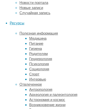
Новости портала
сокращение
Новые записи
отделов
Случайная запись
сердца,
оценить
Ресурсы
скорость
внутрисердечного
Полезная информация
кровотока
Медицина
и
Питание
вовремя
Гигиена
обнаружить
Родителям
скрытые
Гендерология
органические
Психология
поражения
Социология
до
Спорт
развития
Интервью
тяжелой
Отвлеченное
сердечной
Антропология
недостаточности.
Археология и палеонтология
Астрономия и космос
Возникновение жизни