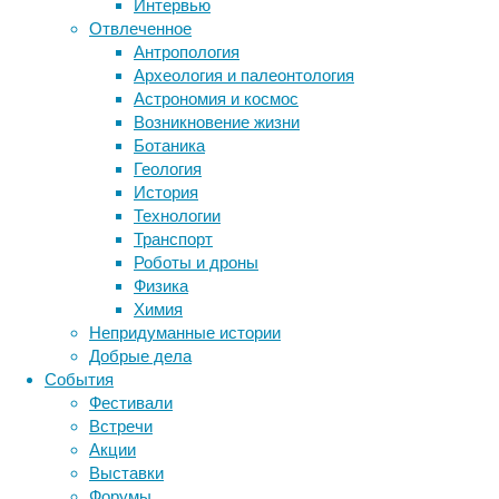
поддержания
Интервью
животные
генетика
дети
диагностика
стабильной
Отвлеченное
здоровье
жизнедеятельности
знания
иммунитет
Антропология
и
Археология и палеонтология
инфекции
инструменты и методы
высокого
Астрономия и космос
исследования
климат
качества
когнитивистика
Возникновение жизни
жизни
медицина
Ботаника
метаболизм
лекарства
человека
Геология
необходима
мозг
История
неврология
наука
безупречная
Технологии
нейробиология
нейроновости
работа
Транспорт
нейрофизиология
общество
обучение
сердечной
Роботы и дроны
питание
онкология
память
палеонтология
мышцы,
Физика
психология
поведение
которая
психиатрия
Химия
выполняет
Непридуманные истории
социология
социальные проблемы
сон
роль
Добрые дела
физиология
эволюция
экология
непрерывного
События
эмоции
эпидемия
этология
насоса.
Фестивали
Электрокардиография
Встречи
(ЭКГ)
Акции
прекрасно
Выставки
фиксирует
Форумы