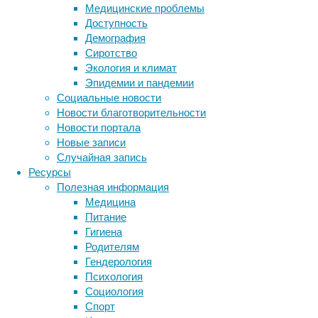
Медицинские проблемы
метод
Доступность
Демография
оценки
Сиротство
Экология и климат
анатомии
Эпидемии и пандемии
Социальные новости
Новости благотворительности
и
Новости портала
Новые записи
функции
Случайная запись
Ресурсы
сердечно-
Полезная информация
Медицина
сосудистой
Питание
Гигиена
Родителям
системы
Гендерология
Метки
Психология
биология
Социология
бактерии
ДНК
Для
Спорт
биотехнология
вирусы
восприятие