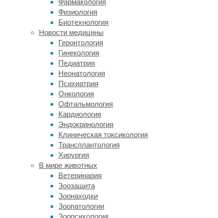
Фармакология
хроническую
Физиология
усталость,
Биотехнология
давящие
Новости медицины
боли
Геронтология
в
Гинекология
груди,
Педиатрия
перепады
Неонатология
давления
Психиатрия
или
Онкология
появление
Офтальмология
отеков
Кардиология
на
Эндокринология
ногах
Клиническая токсикология
клиницистам
Трансплантология
требуется
Хирургия
детальная
В мире животных
визуализация
Ветеринария
внутренних
Зоозащита
структур.
Зоонаходки
На
Зоопатологии
сегодняшний
Зоопсихология