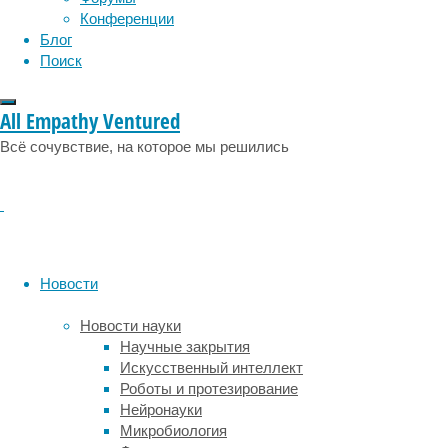
электрическую
Конференции
активность
Блог
миокарда,
Поиск
однако
она
All Empathy Ventured
не
способна
Всё сочувствие, на которое мы решились
показать
его
реальную
структуру,
толщину
стенок
Новости
или
работу
Новости науки
клапанного
Научные закрытия
аппарата.
Искусственный интеллект
При
Роботы и протезирование
возникновении
Нейронауки
жалоб
Микробиология
на