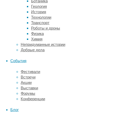
Ботаника
Геология
История
Технологии
Транспорт
Роботы и дроны
Физика
Химия
Непридуманные истории
Добрые дела
Что
События
оценивает
Фестивали
Встречи
специалист
Акции
Выставки
во
Форумы
Конференции
время
Блог
проведения