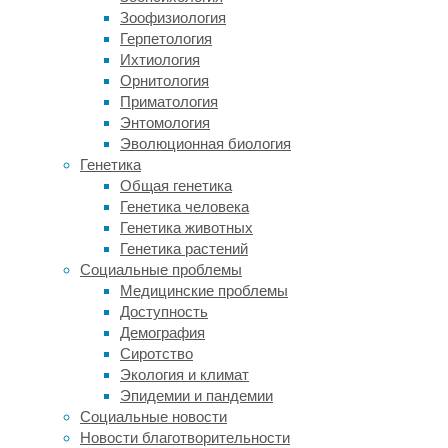
день
Зоофизиология
самым
Герпетология
безопасным,
Ихтиология
доступным
Орнитология
и
Приматология
максимально
Энтомология
информативным
Эволюционная биология
методом
Генетика
исследования
Общая генетика
в
Генетика человека
кардиологии
Генетика животных
признана
Генетика растений
эхокардиография
Социальные проблемы
(ЭхоКГ).
Медицинские проблемы
Данная
Доступность
технология
Демография
позволяет
Сиротство
в
Экология и климат
режиме
Эпидемии и пандемии
реального
Социальные новости
времени
Новости благотворительности
увидеть