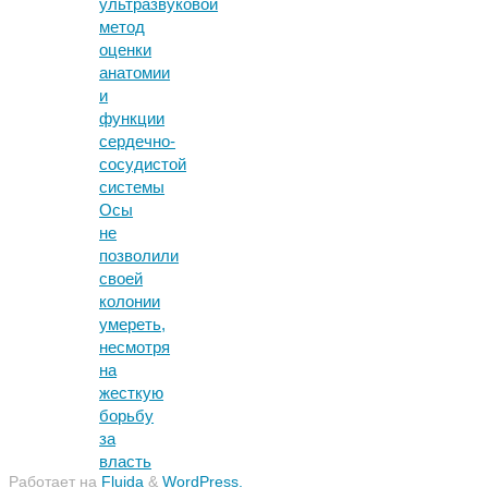
ультразвуковой
метод
оценки
анатомии
и
функции
сердечно-
сосудистой
системы
Осы
не
позволили
своей
колонии
умереть,
несмотря
на
жесткую
борьбу
за
власть
Работает на
Fluida
&
WordPress.