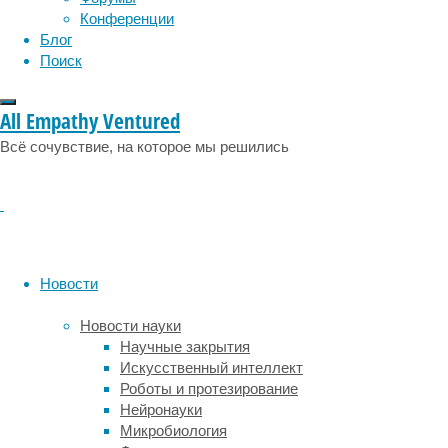
Конференции
глубоком
Блог
слое
Поиск
кожи
(гиподерме)
мышей
All Empathy Ventured
постоянно
Всё сочувствие, на которое мы решились
живут
макрофаги
CD169.
В
здоровой
коже
они
Новости
составляют
значительную
Новости науки
часть
Научные закрытия
всех
Искусственный интеллект
лейкоцитов
Роботы и протезирование
—
Нейронауки
белых
Микробиология
кровяных