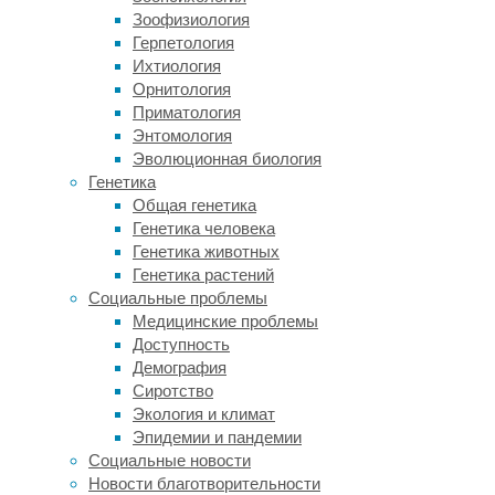
и
Зоофизиология
клетки
Герпетология
врожденного
Ихтиология
иммунитета.
Орнитология
Ко
Приматология
второй
Энтомология
группе
Эволюционная биология
и
Генетика
относятся
Общая генетика
макрофаги
Генетика человека
CD169.
Генетика животных
Авторы
Генетика растений
исследования,
Социальные проблемы
опубликованного
Медицинские проблемы
в
Доступность
издании
Демография
Journal
Сиротство
of
Экология и климат
Experimental
Эпидемии и пандемии
Medicine
,
Социальные новости
ввели
Новости благотворительности