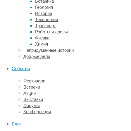
у
Ботаника
которых
Геология
эти
История
клетки
Технологии
светятся
Транспорт
зеленым.
Роботы и дроны
Полученные
Физика
видео
Химия
обработали
Непридуманные истории
с
Добрые дела
помощью
машинного
События
обучения
с
Фестивали
точностью
Встречи
около
Акции
84%.
Выставки
Это
Форумы
позволило
Конференции
отличать
крупные
Блог
и