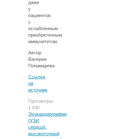
даже
у
пациентов
с
ослабленным
приобретенным
иммунитетом.
Автор:
Валерия
Понамарева
Ссылка
на
источник
Просмотры:
1 430
Эхокардиография
(УЗИ
сердца):
высокоточный