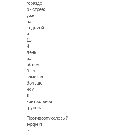
гораздо
быстрее:
уже
на
седьмой
и
11-
й
день
их
объем
был
заметно
больше,
чем
в
контрольной
группе.
Противоопухолевый
эффект
от