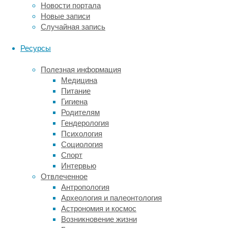
мышам
Новости портала
под
Новые записи
кожу
Случайная запись
клетки
агрессивной
Ресурсы
меланомы,
предварительно
Полезная информация
лишив
Медицина
их
Питание
темного
Гигиена
пигмента
Родителям
для
Гендерология
лучшего
Психология
обзора.
Социология
Для
Спорт
лучшей
Интервью
видимости
Отвлеченное
макрофагов
Антропология
использовали
Археология и палеонтология
специальных
Астрономия и космос
мышей,
Возникновение жизни