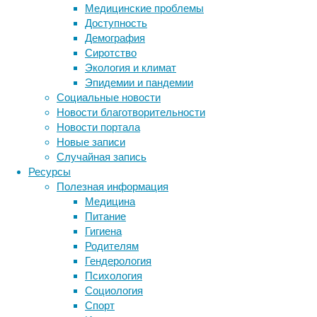
к
Медицинские проблемы
неконтролируемому
Доступность
росту
Демография
опухоли,
Сиротство
причем
Экология и климат
процесс
Эпидемии и пандемии
не
Социальные новости
зависит
Новости благотворительности
от
Новости портала
других
Новые записи
клеток
Случайная запись
иммунитета.
Ресурсы
Полезная информация
Медицина
Питание
Гигиена
Родителям
Гендерология
Психология
Социология
Метки
Спорт