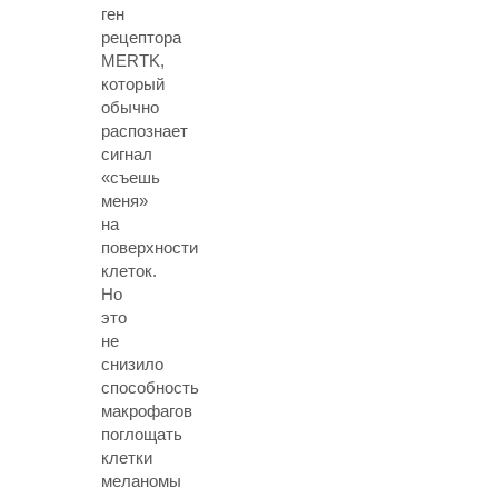
ген
рецептора
MERTK,
который
обычно
распознает
сигнал
«съешь
меня»
на
поверхности
клеток.
Но
это
не
снизило
способность
макрофагов
поглощать
клетки
меланомы