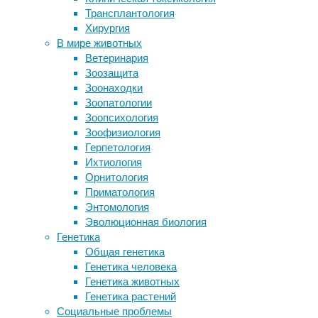
медицина
,
Трансплантология
Побочные эффекты кетодиеты
онкология
Хирургия
Волокно толщиной не более волоса
В мире животных
способно передавать сигналы в мозг
В
Ветеринария
и от него
коже
Зоозащита
Полстакана черники в день снизило
мышей
Зоонаходки
риск когнитивного снижения у людей
обнаружили
Зоопатологии
среднего возраста
особые
Зоопсихология
иммунные
Зоофизиология
Следите за новостями
клетки,
Герпетология
которые
Ихтиология
окружают
Орнитология
растущую
Приматология
меланому
Энтомология
и
Эволюционная биология
«поедают»
Генетика
ее.
Общая генетика
Удаление
Генетика человека
этих
Генетика животных
макрофагов
Генетика растений
приводит
Социальные проблемы