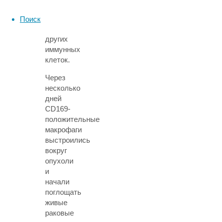
медленные
макрофаги
Поиск
от
других
иммунных
клеток.
Через
несколько
дней
CD169-
положительные
макрофаги
выстроились
вокруг
опухоли
и
начали
поглощать
живые
раковые