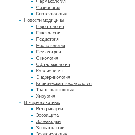
Фармакология
клеток,
Физиология
отвечающих
Биотехнология
за
Новости медицины
иммунитет.
Геронтология
Гинекология
Лейкоциты
Педиатрия
условно
Неонатология
можно
Психиатрия
разделить
Онкология
на
Офтальмология
два
Кардиология
основных
Эндокринология
типа:
Клиническая токсикология
лимфоциты,
Трансплантология
отвечающие
Хирургия
за
В мире животных
приобретенный
Ветеринария
в
Зоозащита
течение
Зоонаходки
жизни
Зоопатологии
иммунитет,
Зоопсихология