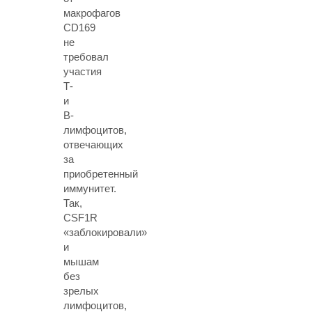
макрофагов
CD169
не
требовал
участия
Т-
и
В-
лимфоцитов,
отвечающих
за
приобретенный
иммунитет.
Так,
CSF1R
«заблокировали»
и
мышам
без
зрелых
лимфоцитов,