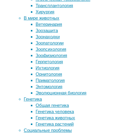
13/05/2026,
Трансплантология
преступлениям
15:41
Хирургия
СК сообщил о двух уголовных делах
13/05/2026
В мире животных
против врачей
Ветеринария
Механические силы помогают
Индустрия
Зоозащита
эмбриону развиваться
переработки
Зоонаходки
Кости рассказали, какие звуки
вторичного
Зоопатологии
издавали саблезубые тигры
сырья
Зоопсихология
Как выглядят ритмы пространства в
играет
Зоофизиология
головном мозге
ключевую
Герпетология
роль
Ихтиология
в
Следите за новостями
Орнитология
сохранении
Приматология
природных
Энтомология
ресурсов
Эволюционная биология
и
Генетика
экологии
Общая генетика
планеты.
Генетика человека
Специализированные
Генетика животных
организации
Генетика растений
занимаются приобретением
Социальные проблемы
устаревшего