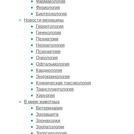
профильных
Фармакология
фирм
Физиология
заключается
Биотехнология
в
Новости медицины
аффинаже
Геронтология
—
Гинекология
процедуре
Педиатрия
отделения
Неонатология
благородных
Психиатрия
металлов
Онкология
от
Офтальмология
примесей
Кардиология
и
Эндокринология
пластиковых
Клиническая токсикология
корпусов.
Трансплантология
Золото,
Хирургия
платина,
В мире животных
палладий
Ветеринария
и
Зоозащита
тантал
Зоонаходки
использовались
Зоопатологии
в
Зоопсихология