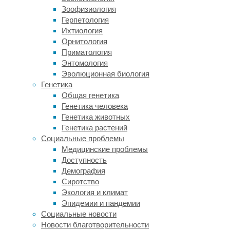
советской
Зоофизиология
и
Герпетология
импортной
Ихтиология
технике
Орнитология
благодаря
Приматология
своим
Энтомология
уникальным
Эволюционная биология
проводящим
Генетика
свойствам.
Общая генетика
Даже
Генетика человека
в
Генетика животных
неисправном
Генетика растений
состоянии
Социальные проблемы
такие
Медицинские проблемы
детали
Доступность
сохраняют
Демография
высокую
Сиротство
остаточную
Экология и климат
стоимость,
Эпидемии и пандемии
которая
Социальные новости
зависит
Новости благотворительности