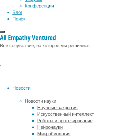
Конференции
Блог
Поиск
All Empathy Ventured
Всё сочувствие, на которое мы решились
Зачем
компании
приобретают
Новости
старые
Новости науки
компоненты
Научные закрытия
Искусственный интеллект
Роботы и протезирование
Основная
Нейронауки
мотивация
Микробиология