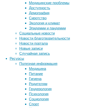
Медицинские проблемы
оборудования
Доступность
у
Демография
населения
Сиротство
и
Экология и климат
промышленных
Эпидемии и пандемии
предприятий
Социальные новости
для
Новости благотворительности
извлечения
Новости портала
ценных
Новые записи
компонентов.
Случайная запись
В
Ресурсы
перечень
Полезная информация
услуг
Медицина
таких
Питание
организаций
Гигиена
часто
Родителям
входит
Гендерология
профессиональная
Психология
скупка
Социология
серебра
,
Спорт
содержащегося