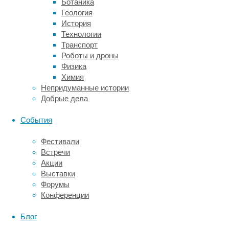
Ботаника
Какие
Геология
История
детали
Технологии
Транспорт
представляют
Роботы и дроны
Физика
наибольший
Химия
Непридуманные истории
интерес
Добрые дела
События
Оценщики
обращают
Фестивали
внимание
Встречи
на
Акции
год
Выставки
выпуска,
Форумы
маркировку
Конференции
и
состояние
Блог
элементов,