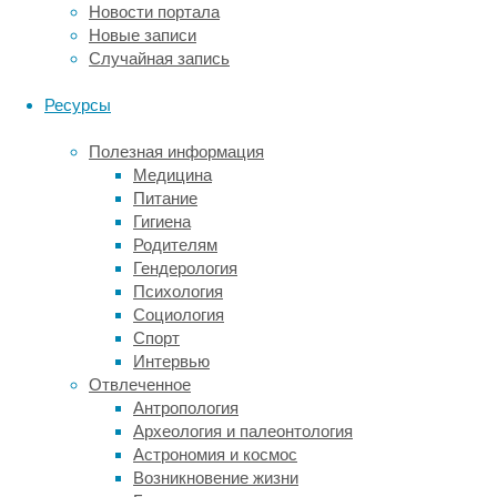
от
Новости портала
актуальных
Новые записи
котировок
Случайная запись
на
мировых
Ресурсы
биржах.
Переработка
Полезная информация
позволяет
Медицина
вернуть
Питание
редкие
Гигиена
элементы
Родителям
в
Гендерология
производственный
Психология
цикл,
Социология
снижая
Спорт
потребность
Интервью
в
Отвлеченное
разработке
Антропология
новых
Археология и палеонтология
месторождений.
Астрономия и космос
Возникновение жизни