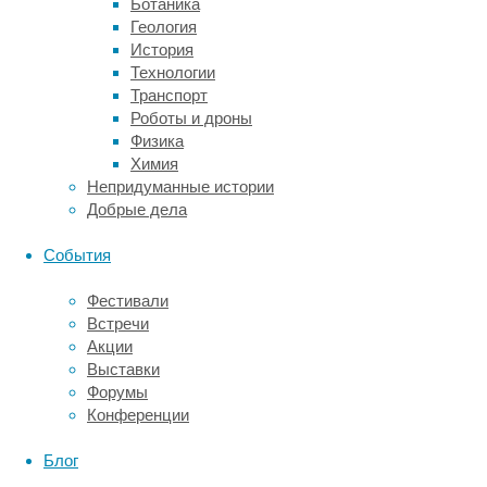
бровей,
Ботаника
так
Геология
как
История
у
Технологии
неё
Транспорт
светлые
Роботы и дроны
пушковые
Физика
волосы,
Химия
не
Непридуманные истории
реагирующие
Добрые дела
на
лазер.
События
Для
ног
Фестивали
она
Встречи
предпочла
Акции
лазер
Выставки
—
Форумы
тёмные
Конференции
волосы
на
Блог
светлой