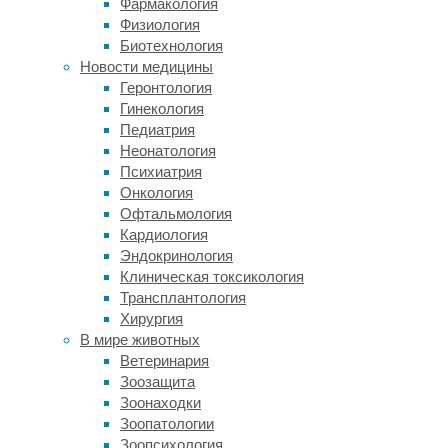
Фармакология
в
Физиология
волосе.
Биотехнология
Метод
Новости медицины
эффективен
Геронтология
для
Гинекология
тёмных
Педиатрия
волос
Неонатология
на
Психиатрия
светлой
Онкология
коже,
Офтальмология
но
Кардиология
менее
Эндокринология
результативен
Клиническая токсикология
при
Трансплантология
светлых,
Хирургия
рыжих
В мире животных
или
Ветеринария
седых
Зоозащита
волосах.
Зоонаходки
Преимущество
Зоопатологии
лазера
Зоопсихология