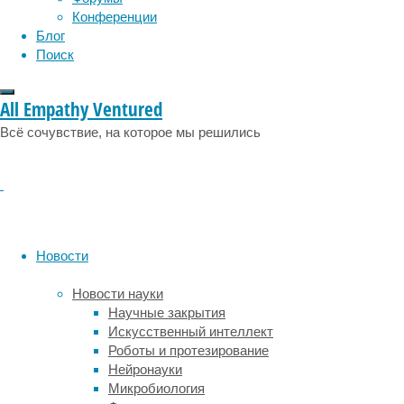
Конференции
кожи,
Блог
включая
Поиск
светлые,
седые
и
All Empathy Ventured
пушковые
Всё сочувствие, на которое мы решились
волосы,
которые
не
поддаются
лазерному
воздействию.
Новости
Лазерная
эпиляция
Новости науки
использует
Научные закрытия
световую
Искусственный интеллект
энергию,
Роботы и протезирование
которая
Нейронауки
поглощается
Микробиология
меланином