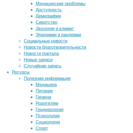
бюджета
Медицинские проблемы
и
Доступность
желаемой
Демография
скорости
Сиротство
получения
Экология и климат
результата.
Эпидемии и пандемии
Понимание
Социальные новости
ключевых
Новости благотворительности
различий
Новости портала
поможет
Новые записи
принять
Случайная запись
взвешенное
Ресурсы
решение.
Полезная информация
Медицина
Питание
Гигиена
Родителям
Гендерология
Психология
Электроэпиляция
Социология
воздействует
Спорт
на
Метки