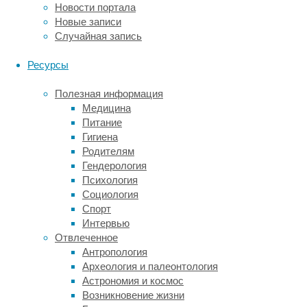
загорелую
Новости портала
загара
Новые записи
Длительность
20 мин – 4 часа
15–60 минут
Случайная запись
сеанса
(зависит от зоны)
на зону
6–10 сеансов
Ресурсы
8–30 сеансов с
Количество
с
интервалом 4–6
процедур
интервалом
Полезная информация
недель
4–8 недель
Медицина
Питание
Длительное
Постоянное
Гигиена
Результат
уменьшение
удаление волос
Родителям
роста волос
Гендерология
Пример:
Психология
Анна,
Социология
27
Спорт
лет,
Интервью
выбрала
Отвлеченное
электроэпиляцию
Антропология
для
Археология и палеонтология
коррекции
Астрономия и космос
формы
Возникновение жизни