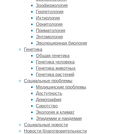
—
Зоофизиология
скорость
Герпетология
обработки
Ихтиология
больших
Орнитология
зон:
Приматология
ноги
Энтомология
полностью
Эволюционная биология
можно
Генетика
обработать
Общая генетика
за
Генетика человека
40–
Генетика животных
60
Генетика растений
минут.
Социальные проблемы
Медицинские проблемы
Лазерная
Критерий
Электроэпиляция
Доступность
эпиляция
Демография
Тёмные с
Сиротство
Подходящие
Любые: тёмные,
высоким
Экология и климат
волосы
светлые, седые
содержанием
Эпидемии и пандемии
меланина
Социальные новости
Светлая, без
Любой, включая
Новости благотворительности
Тип кожи
свежего