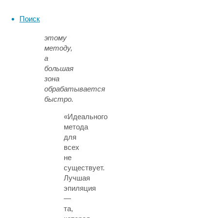
коже
хорошо
Поиск
поддаются
этому
методу,
а
большая
зона
обрабатывается
быстро.
«Идеального
метода
для
всех
не
существует.
Лучшая
эпиляция
—
та,