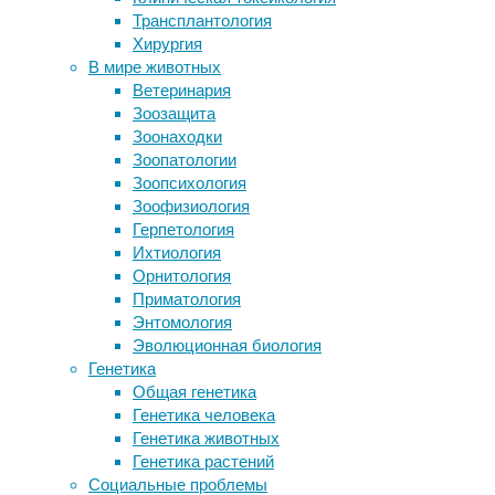
23/06/2026
Трансплантология
Долгоживущие воробьиные из
Хирургия
тропических лесов отказались
Выбор
В мире животных
размножаться в засушливый год
между
Ветеринария
Короткая бодрая прогулка может
электроэпиляцией
Зоозащита
заменить чашку кофе
и
Зоонаходки
Ударим по стрессу… голодом?
лазерной
Зоопатологии
Злоупотребление соцсетями ведет к
эпиляцией
Зоопсихология
социальной изоляции
зависит
Зоофизиология
от
Герпетология
Следите за новостями
множества
Ихтиология
индивидуальных
Орнитология
факторов:
Приматология
цвета
Энтомология
и
Эволюционная биология
толщины
Генетика
волос,
Общая генетика
типа
Генетика человека
кожи,
Генетика животных
болевого
Генетика растений
порога,
Социальные проблемы