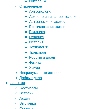
Интервью
и
Отвлеченное
Метки
простою
Антропология
целых
биология
Археология и палеонтология
бактерии
ДНК
линий.
Астрономия и космос
биотехнология
вирусы
восприятие
Учитывая
Возникновение жизни
животные
генетика
дети
долгосрочность
диагностика
Ботаника
инвестиций,
здоровье
знания
иммунитет
Геология
подход
История
инфекции
инструменты и методы
«дешево
Технологии
исследования
и
климат
когнитивистика
Транспорт
сердито»
медицина
Роботы и дроны
метаболизм
здесь
лекарства
Физика
не
мозг
Химия
неврология
наука
работает.
Непридуманные истории
нейробиология
нейроновости
Этот
Добрые дела
нейрофизиология
гид
общество
обучение
События
питание
поможет
онкология
память
палеонтология
Фестивали
вам
психология
поведение
психиатрия
Встречи
разобраться
Акции
социология
социальные проблемы
сон
в
Выставки
физиология
эволюция
экология
ключевых
Форумы