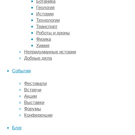
Ботаника
и
Геология
картриджными
История
фильтрами,
Технологии
которые
Транспорт
позволяют
Роботы и дроны
многократно
Физика
использовать
Химия
до
Непридуманные истории
95%
Добрые дела
материала,
что
События
критически
важно
Фестивали
при
Встречи
больших
Акции
объемах
Выставки
работ.
Форумы
Печь
Конференции
полимеризации.
Именно
Блог
здесь