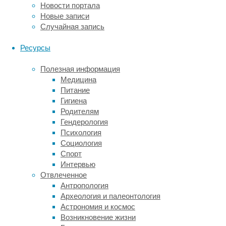
Новости портала
задача
Новые записи
—
Случайная запись
эффективно
улавливать
Ресурсы
неосевший
напыленный
Полезная информация
порошок.
Медицина
Выбирайте
Питание
между
Гигиена
эконом-
Родителям
решениями
Гендерология
с
Психология
ручной
Социология
рекуперацией
Спорт
и
Интервью
более
Отвлеченное
производительными
Антропология
камерами
Археология и палеонтология
с
Астрономия и космос
системой
Возникновение жизни
циклонов