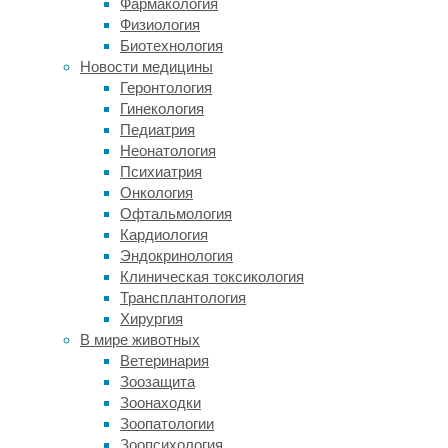
Фармакология
Физиология
линии
Биотехнология
Новости медицины
порошковой
Геронтология
Гинекология
окраски
Педиатрия
Неонатология
Психиатрия
Любая
Онкология
технологическая
Офтальмология
линия
Кардиология
—
Эндокринология
это
Клиническая токсикология
комплекс
Трансплантология
взаимосвязанного
Хирургия
оборудования.
В мире животных
Её
Ветеринария
сердце
Зоозащита
—
Зоонаходки
окрасочная
Зоопатологии
камера
Зоопсихология