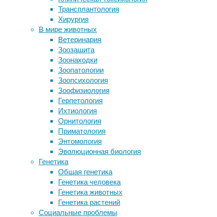
25/08/2025
Трансплантология
дважды
Хирургия
Врачи боятся, что их ошибки выявят
Приняв
В мире животных
и начнется отсечение голов
решение
Ветеринария
Секвенирование ДНК из воздуха
наладить
Зоозащита
сообщило о составе биомов и
процесс
Зоонаходки
человеческих популяций
порошковой
Зоопатологии
Белки кукурузы сохранили память
окраски,
Зоопсихология
мышам с болезнью Альцгеймера
первый
Зоофизиология
Как обучение чтению изменяет наш
и
Герпетология
мозг? Часть 1
главный
Ихтиология
вопрос,
Орнитология
Следите за новостями
который
Приматология
встает
Энтомология
перед
Эволюционная биология
предпринимателем
Генетика
или
Общая генетика
технологом
Генетика человека
—
Генетика животных
как
Генетика растений
правильно
Социальные проблемы