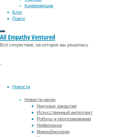
эмоции
эпидемия
этология
аспектах
Конференции
и
Блог
сделать
Поиск
осознанный
выбор,
All Empathy Ventured
избежав
распространенных
Всё сочувствие, на которое мы решились
ошибок
новичков.
Новости
Новости науки
Научные закрытия
Искусственный интеллект
Роботы и протезирование
Ключевые
Нейронауки
Микробиология
компоненты