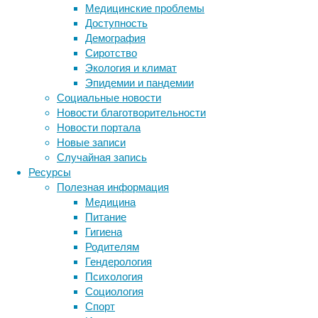
купить
Медицинские проблемы
порошковое
Доступность
оборудование
,
Демография
которое
Сиротство
будет
Экология и климат
идеально
Эпидемии и пандемии
соответствовать
Социальные новости
всем
Новости благотворительности
задачам
Новости портала
производства.
Новые записи
Ошибка
Случайная запись
на
Ресурсы
этапе
Полезная информация
выбора
Медицина
может
Питание
привести
Гигиена
к
Родителям
постоянным
Гендерология
перерасходам,
Психология
низкому
Социология
качеству
Спорт
покрытия