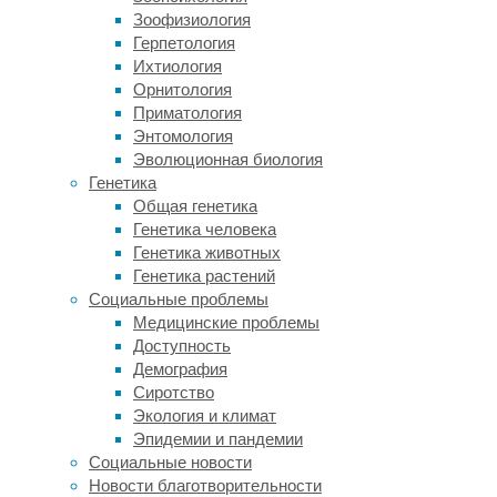
и
Зоофизиология
печь
Герпетология
полимеризации,
Ихтиология
но
Орнитология
не
Приматология
менее
Энтомология
важны
Эволюционная биология
и
Генетика
другие
Общая генетика
элементы.
Генетика человека
Пропуск
Генетика животных
любой
Генетика растений
детали
Социальные проблемы
негативно
Медицинские проблемы
скажется
Доступность
на
Демография
всем
Сиротство
процессе.
Экология и климат
Эпидемии и пандемии
Окрасочная
Социальные новости
камера.
Новости благотворительности
Её