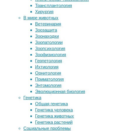
Трансплантология
и
СПА в Ростове-на-Дону: оазис уюта
Хирургия
и здоровья
варикоза
В мире животных
Кишечник «заставляет» мозг любить
Ветеринария
сахар
06/02/2025,
Зоозащита
Последствия COVID-19 для нервной
06:01
Зоонаходки
системы
06/02/2025
Зоопатологии
Лучшие маски для лица зимой, как
Зоопсихология
защитить кожу от холода
Зоофизиология
Красота
Герпетология
Следите за новостями
Ихтиология
ног
Орнитология
Приматология
после
Энтомология
Эволюционная биология
Генетика
CLaCS-
Общая генетика
Генетика человека
терапии:
Генетика животных
Генетика растений
как
Социальные проблемы