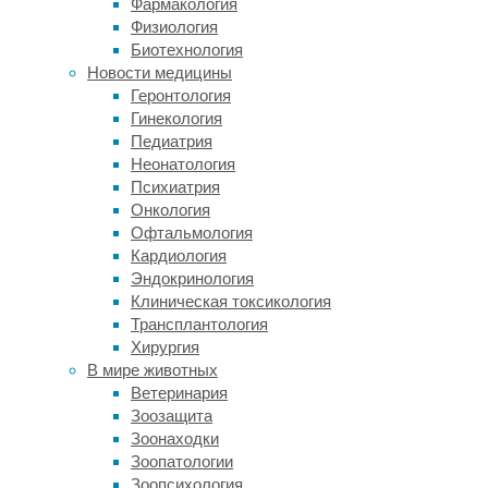
Фармакология
ноги
Физиология
более
Биотехнология
красивыми
Новости медицины
и
Геронтология
здоровыми.
Гинекология
Педиатрия
Неонатология
Психиатрия
Онкология
Офтальмология
Кардиология
Эндокринология
Клиническая токсикология
Трансплантология
Хирургия
В мире животных
https://fleboestetic.ru/
Ветеринария
предлагает
Зоозащита
проведение
Зоонаходки
CLaCS-
Зоопатологии
терапии
Зоопсихология