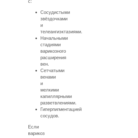
с:
Сосудистыми
звёздочками
и
телеангиэктазиями.
Начальными
стадиями
варикозного
расширения
вен
.
Сетчатыми
венами
и
мелкими
капиллярными
разветвлениями.
Гиперпигментацией
сосудов
.
Если
варикоз