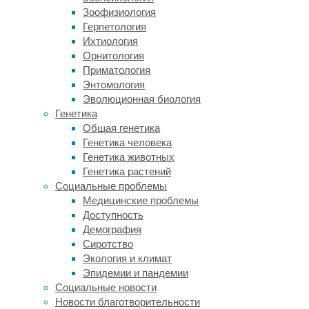
с
Зоофизиология
использованием
Герпетология
новейших
Ихтиология
методик
Орнитология
и
Приматология
оборудования.
Энтомология
Опытные
Эволюционная биология
специалисты
Генетика
помогут
Общая генетика
вернуть
Генетика человека
коже
Генетика животных
гладкость,
Генетика растений
а
Социальные проблемы
ногам
Медицинские проблемы
–
Доступность
легкость
Демография
и
Сиротство
привлекательность
Экология и климат
без
Эпидемии и пандемии
боли
Социальные новости
и
Новости благотворительности