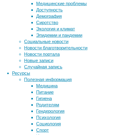
Медицинские проблемы
Доступность
избавиться
Демография
Сиротство
от
Экология и климат
Эпидемии и пандемии
сосудистых
Социальные новости
Новости благотворительности
звёздочек
Новости портала
Новые записи
Случайная запись
и
Ресурсы
Полезная информация
варикоза
Медицина
Питание
Гигиена
Родителям
Современные
Гендерология
методы
Психология
эстетической
Социология
флебологии
Спорт
позволяют
Метки