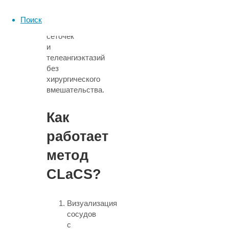
варикозных
вен,
Поиск
сосудистых
сеточек
и
телеангиэктазий
без
хирургического
вмешательства.
Как
работает
метод
CLaCS?
Визуализация
сосудов
с