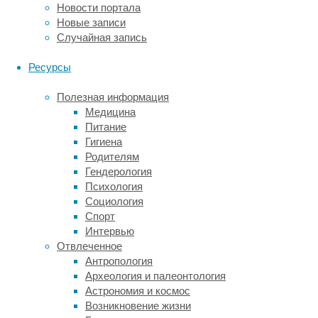
долгого
Новости портала
восстановления.
Новые записи
Случайная запись
Что
Ресурсы
такое
Полезная информация
Медицина
CLaCS-
Питание
Гигиена
терапия?
Родителям
Гендерология
Психология
CLaCS
Социология
(Cryo-
Спорт
Laser
Интервью
and
Отвлеченное
Cryo-
Антропология
Sclerotherapy)
Археология и палеонтология
–
Астрономия и космос
это
Возникновение жизни
уникальная