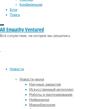
Конференции
метод,
Блог
который
Поиск
сочетает
лазерное
воздействие,
All Empathy Ventured
охлаждение
кожи
Всё сочувствие, на которое мы решились
и
микросклеротерапию
.
Эта
технология
не
только
Новости
помогает
избавиться
Новости науки
от
Научные закрытия
сосудистых
Искусственный интеллект
дефектов,
Роботы и протезирование
но
Нейронауки
и
Микробиология
делает