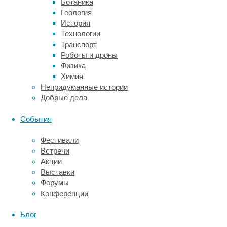
Ботаника
методика,
Геология
объединяющая
История
лазерное
Технологии
воздействие,
Транспорт
охлаждение
Роботы и дроны
кожи
Физика
и
Химия
инъекционную
Непридуманные истории
склеротерапию
Добрые дела
для
лечения
События
сосудистых
патологий
Фестивали
нижних
Встречи
конечностей.
Акции
Этот
Выставки
метод
Форумы
позволяет
Конференции
избавиться
от
Блог
мелких