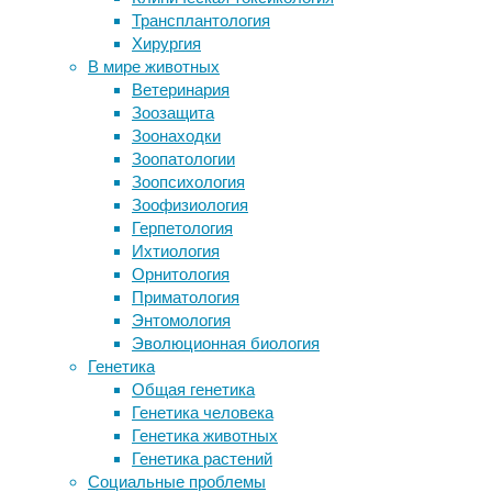
Трансплантология
Что мог слышать древнейший
Фрагменты
Хирургия
крокодил?
сердечной
В мире животных
Ослабление магнитного поля
мышцы,
Ветеринария
планеты посчитали причиной первого
выращенные
Зоозащита
взрыва биоразнообразия на Земле
из
Зоонаходки
Аппендицит в большинстве случаев
стволовых
Зоопатологии
можно вылечить без операции
клеток,
Зоопсихология
Иммунные клетки живут дольше
должны
Зоофизиология
своих хозяев
помочь
Герпетология
пациенту
Ихтиология
продержаться
Следите за новостями
Орнитология
до
Приматология
пересадки
Энтомология
сердца.
Эволюционная биология
Генетика
Общая генетика
Генетика человека
Генетика животных
Генетика растений
Социальные проблемы