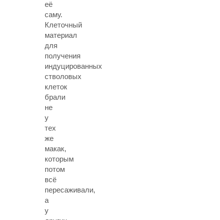
её
саму.
Клеточный
материал
для
получения
индуцированных
стволовых
клеток
брали
не
у
тех
же
макак,
которым
потом
всё
пересаживали,
а
у