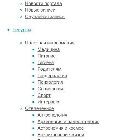
заставляют
Новости портала
вспомнить
Новые записи
«детство»,
Случайная запись
то
есть
Ресурсы
вернуться
в
Полезная информация
эмбриональное
Медицина
стволовое
Питание
состояние,
Гигиена
когда
Родителям
они
Гендерология
были
Психология
готовы
Социология
стать
Спорт
кем
Интервью
угодно;
Отвлеченное
и
Антропология
вот
Археология и палеонтология
уже
Астрономия и космос
из
Возникновение жизни
такого