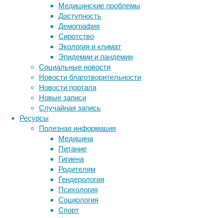
Медицинские проблемы
В
Доступность
общих
Демография
чертах
Сиротство
клеточная
Экология и климат
терапия
Эпидемии и пандемии
выглядит
Социальные новости
просто:
Новости благотворительности
стволовые
Новости портала
клетки,
Новые записи
растущие
Случайная запись
в
Ресурсы
лабораторной
Полезная информация
культуре,
Медицина
программируют
Питание
на
Гигиена
то,
Родителям
чтобы
Гендерология
они
Психология
стали
Социология
специализированными,
Спорт
то