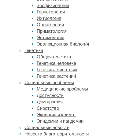
попытается
Зоофизиология
истребить.
Герпетология
Решением
Ихтиология
здесь
Орнитология
стали
Приматология
так
Энтомология
называемые
Эволюционная биология
индуцированные
Генетика
стволовые
Общая генетика
клетки:
Генетика человека
их
Генетика животных
получают
Генетика растений
из
Социальные проблемы
«взрослых»
Медицинские проблемы
специализированных
Доступность
клеток,
Демография
которых
Сиротство
с
Экология и климат
помощью
Эпидемии и пандемии
молекулярного
Социальные новости
трюка
Новости благотворительности