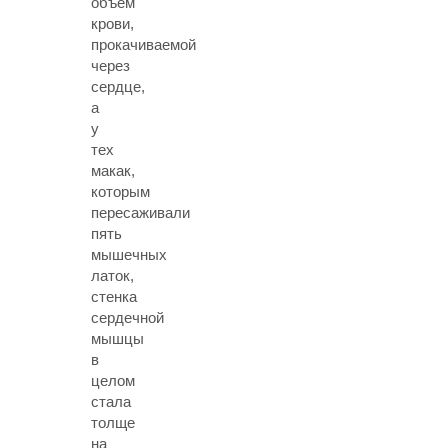
объём
крови,
прокачиваемой
через
сердце,
а
у
тех
макак,
которым
пересаживали
пять
мышечных
латок,
стенка
сердечной
мышцы
в
целом
стала
толще
на