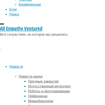
в
Конференции
больной
Блог
орган,
Поиск
где
они
замещают
All Empathy Ventured
погибшую
Всё сочувствие, на которое мы решились
ткань.
Но
это
именно
что
в
общих
Новости
чертах;
на
Новости науки
практике
Научные закрытия
возникает
Искусственный интеллект
множество
Роботы и протезирование
трудностей.
Нейронауки
Во-
Микробиология
первых,