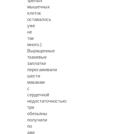
зрелых
мышечных
клеток
оставалось
уже
не
так
много.)
Выращенные
тканевые
заплатки
пересаживали
шести
макакам
с
сердечной
недостаточностью:
три
обезьяны
получили
по
две