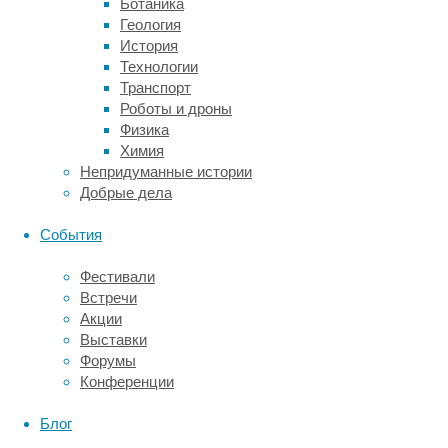
Ботаника
индуцированного
Геология
стволового
История
состояния
Технологии
их
Транспорт
развитие
Роботы и дроны
направляют
Физика
в
Химия
нужную
Непридуманные истории
сторону.
Добрые дела
Исходные
клетки
События
тут
принадлежат
Фестивали
тому
Встречи
же
Акции
индивидууму,
Выставки
которому
Форумы
их
Конференции
потом
пересаживают
Блог
обратно