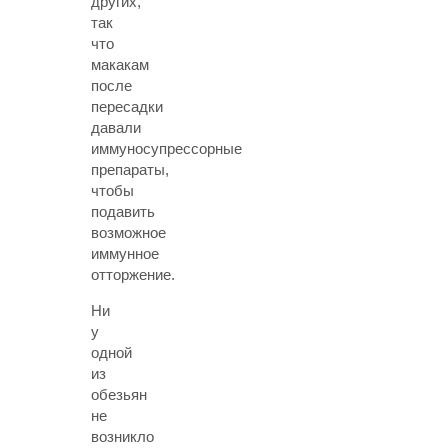
других,
так
что
макакам
после
пересадки
давали
иммуносупрессорные
препараты,
чтобы
подавить
возможное
иммунное
отторжение.
Ни
у
одной
из
обезьян
не
возникло