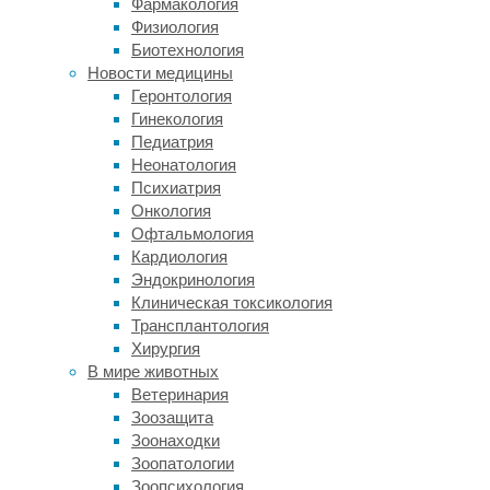
Фармакология
если
Физиология
использовать
Биотехнология
настоящие
Новости медицины
эмбриональные
Геронтология
стволовые
Гинекология
клетки,
Педиатрия
то
Неонатология
они
Психиатрия
неизбежно
Онкология
будут
Офтальмология
чужими
Кардиология
для
Эндокринология
иммунитета
Клиническая токсикология
того,
Трансплантология
кому
Хирургия
их
В мире животных
пересадят,
Ветеринария
а
Зоозащита
значит,
Зоонаходки
он
Зоопатологии
их
Зоопсихология