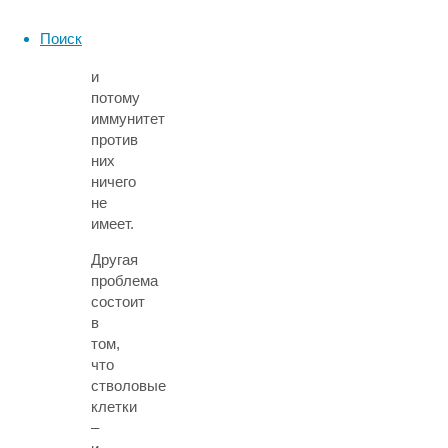
после
всех
Поиск
превращений,
и
потому
иммунитет
против
них
ничего
не
имеет.
Другая
проблема
состоит
в
том,
что
стволовые
клетки
–