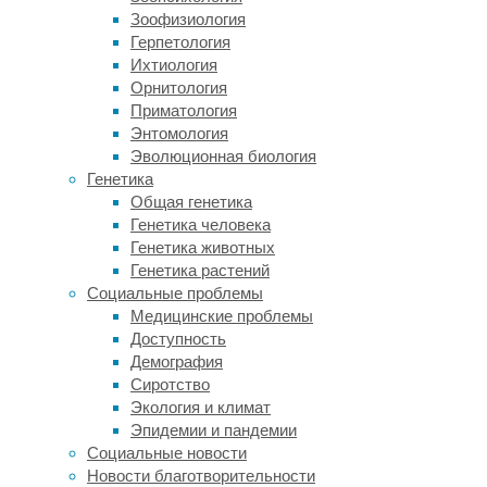
сделать
Зоофизиология
праздник
Герпетология
ярким
Ихтиология
и
Орнитология
запоминающимся.
Приматология
Энтомология
Одним
Эволюционная биология
из
Генетика
главных
Общая генетика
достоинств
Генетика человека
площадки
Генетика животных
«ЗаБерег»
Генетика растений
является
Социальные проблемы
кухня,
Медицинские проблемы
созданная
Доступность
лучшими
Демография
поварами
Сиротство
города.
Экология и климат
Мы
Эпидемии и пандемии
рады
Социальные новости
предложить
Новости благотворительности
эксклюзивное