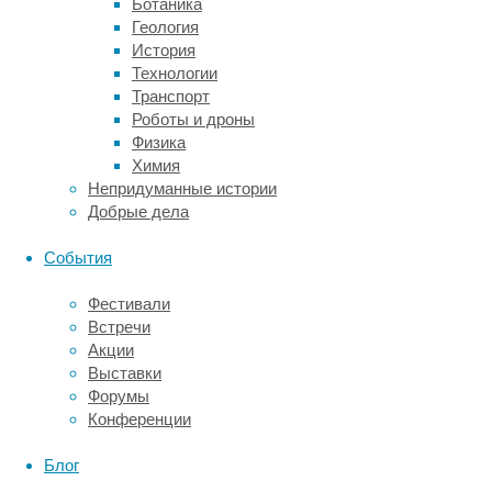
Ботаника
гурманов
Геология
и
История
создаст
Технологии
атмосферу
Транспорт
настоящего
Роботы и дроны
праздника.
Физика
Каждый
Химия
кусочек,
Непридуманные истории
приготовленный
Добрые дела
с
учетом
События
свежих
продуктов,
Фестивали
станет
Встречи
незабываемым
Акции
опытом
Выставки
для
Форумы
ваших
Конференции
коллег.
Собственный
Блог
пирс