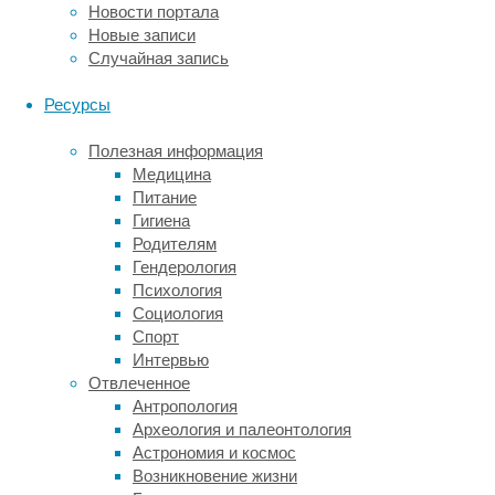
Новости портала
меню,
Новые записи
которое
Случайная запись
включает
в
Ресурсы
себя
не
Полезная информация
только
Медицина
классические
Питание
блюда,
Гигиена
но
Родителям
и
Гендерология
оригинальные
Психология
кулинарные
Социология
изыски.
Спорт
Это
Интервью
гастрономическое
Отвлеченное
путешествие
Антропология
порадует
Археология и палеонтология
даже
Астрономия и космос
самых
Возникновение жизни
требовательных