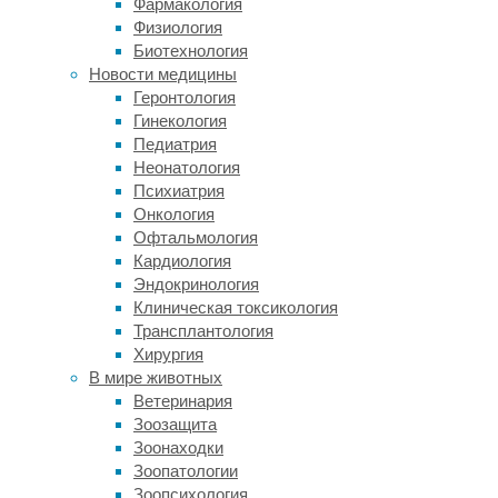
Фармакология
оазисе
Физиология
спокойствия
Биотехнология
и
Новости медицины
уюта.
Геронтология
«ЗаБерег»
Гинекология
представляет
Педиатрия
собой
Неонатология
идеальное
Психиатрия
пространство
Онкология
для
Офтальмология
тех,
Кардиология
кто
Эндокринология
ищет,
Клиническая токсикология
где
Трансплантология
отметить
Хирургия
Новый
В мире животных
год
Ветеринария
корпоратив
Зоозащита
в
Зоонаходки
СПб
,
Зоопатологии
желая
Зоопсихология