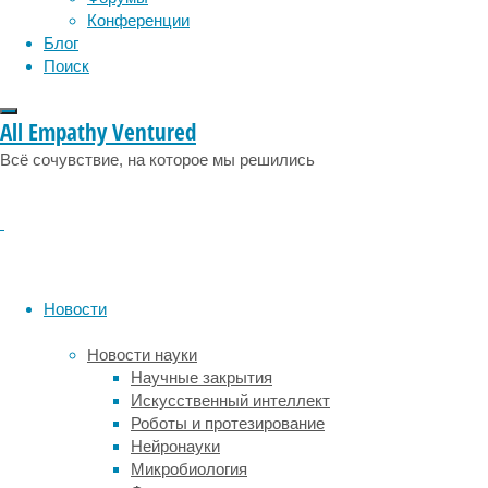
социология
делает
социальные проблемы
сон
Конференции
физиология
ее
эволюция
экология
Блог
удобной
эмоции
эпидемия
этология
Поиск
для
доступа.
Вам
All Empathy Ventured
не
Всё сочувствие, на которое мы решились
придется
тратить
время
на
долгую
дорогу
—
Новости
всего
лишь
Новости науки
несколько
Научные закрытия
минут,
Искусственный интеллект
и
Роботы и протезирование
вы
Нейронауки
окажетесь
Микробиология
в