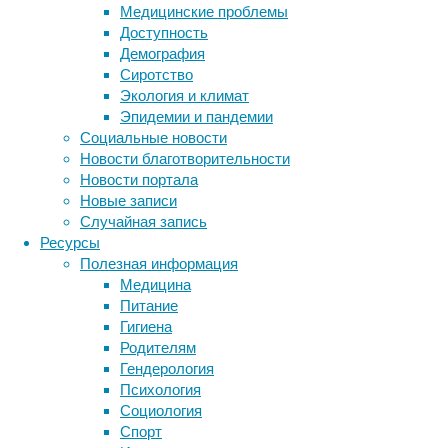
своего
Медицинские проблемы
праздничного
Доступность
события
Демография
уникальную
Сиротство
площадку
Экология и климат
«ЗаБерег»,
Эпидемии и пандемии
расположенную
Социальные новости
на
Новости благотворительности
живописном
Новости портала
берегу
Новые записи
Невы.
Случайная запись
Это
Ресурсы
место
Полезная информация
сочетает
Медицина
в
Питание
себе
Гигиена
комфорт,
Родителям
потрясающий
Гендерология
панорамный
Психология
вид
Социология
и
Спорт
атмосферу,