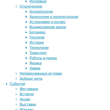
Интервью
способствующую
Отвлеченное
созданию
Антропология
незабываемых
Археология и палеонтология
Метки
воспоминаний.
Астрономия и космос
биология
Возникновение жизни
бактерии
ДНК
Ботаника
биотехнология
вирусы
восприятие
Геология
животные
генетика
дети
диагностика
История
здоровье
знания
иммунитет
Технологии
Транспорт
инфекции
инструменты и методы
Роботы и дроны
Наша
исследования
климат
когнитивистика
Физика
площадка
медицина
Химия
находиться
метаболизм
лекарства
Непридуманные истории
совсем
мозг
Добрые дела
неврология
рядом
наука
События
нейробиология
с
нейроновости
Фестивали
центром
нейрофизиология
общество
обучение
Встречи
Санкт-
питание
онкология
память
палеонтология
Акции
Петербурга,
психология
поведение
психиатрия
Выставки
что
Форумы