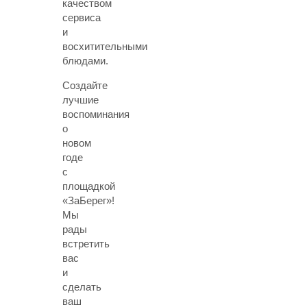
качеством
сервиса
и
восхитительными
блюдами.
Создайте
лучшие
воспоминания
о
новом
годе
с
площадкой
«ЗаБерег»!
Мы
рады
встретить
вас
и
сделать
ваш