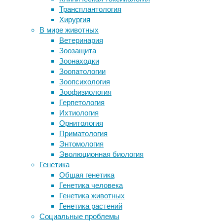
наступит
Трансплантология
Молекула РНК превратила
Новый
Хирургия
воспаленную рану в заживающую
год,
В мире животных
Ученые нашли нейроны,
и
Ветеринария
защищающие от сильной боли
каждая
Зоозащита
Компания AROTERRA —
компания
Зоонаходки
профессионал чистоты и
сталкивается
Зоопатологии
дезинфекции
с
Зоопсихология
Ученые рекомендуют есть больше
важным
Зоофизиология
насекомых — они полезны и
вопросом:
Герпетология
питательны
где
Ихтиология
Морских тупиков впервые застали за
провести
Орнитология
использованием орудий
корпоратив
Приматология
на
Энтомология
Следите за новостями
Новый
Эволюционная биология
год
?
Генетика
В
Общая генетика
этом
Генетика человека
году
Генетика животных
выберите
Генетика растений
для
Социальные проблемы