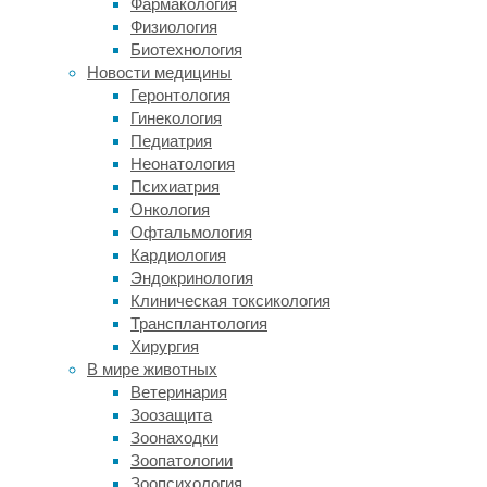
Фармакология
которые
Физиология
не
Биотехнология
находятся
Новости медицины
перед
Геронтология
нами
Гинекология
прямо
Педиатрия
сейчас,
Неонатология
непростая
Психиатрия
задача.
Онкология
Но
Офтальмология
эта
Кардиология
способность
Эндокринология
помогает
Клиническая токсикология
нам
Трансплантология
предсказывать
Хирургия
поведение
В мире животных
других,
Ветеринария
строить
Зоозащита
планы
Зоонаходки
и
Зоопатологии
принимать
Зоопсихология