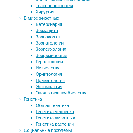
когнитивистика
,
Трансплантология
Модифицированные
обучение
,
Хирургия
микроводоросли помогут защитить
поведение
,
В мире животных
кораллы от массового
приматология
Ветеринария
обесцвечивания из-за изменений
Зоозащита
климата
Ученые
Зоонаходки
Ученые подсчитали количество птиц
из
Зоопатологии
в мире
США
Зоопсихология
Кости из полиэтилена
показали,
Зоофизиология
Физики объяснили зеленые закаты
что
Герпетология
после извержения Кракатау в 1883
бонобо
Ихтиология
году
способны
Орнитология
отслеживать
Приматология
Следите за новостями
и
Энтомология
запоминать
Эволюционная биология
местоположение
Генетика
одновременно
Общая генетика
двух
Генетика человека
людей,
Генетика животных
которые
Генетика растений
оказались
Социальные проблемы