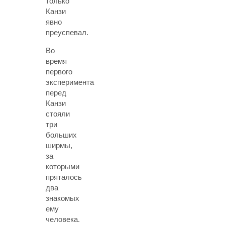
только
Канзи
явно
преуспевал.
Во
время
первого
эксперимента
перед
Канзи
стояли
три
больших
ширмы,
за
которыми
пряталось
два
знакомых
ему
человека.