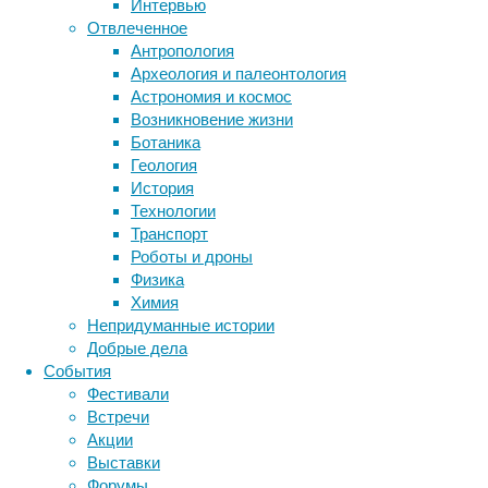
Интервью
представления
Отвлеченное
об
Антропология
идентичности
Метки
Археология и палеонтология
и
биология
Астрономия и космос
местоположении
бактерии
ДНК
Возникновение жизни
по
биотехнология
вирусы
восприятие
Ботаника
крайней
животные
генетика
дети
диагностика
Геология
мере
здоровье
знания
иммунитет
История
двух
Технологии
инфекции
инструменты и методы
агентов.
Транспорт
Запомнить
исследования
климат
когнитивистика
Роботы и дроны
местоположение
медицина
Физика
двух
метаболизм
лекарства
Химия
неодушевленных
мозг
Непридуманные истории
неврология
предметов
наука
Добрые дела
Канзи
нейробиология
нейроновости
События
не
нейрофизиология
общество
обучение
Фестивали
удалось,
питание
онкология
память
палеонтология
Встречи
а
психология
поведение
психиатрия
Акции
другие
Выставки
четыре
социология
социальные проблемы
сон
Форумы
особи