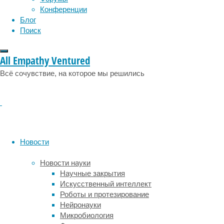
физиология
эволюция
экология
Конференции
не
эмоции
эпидемия
этология
Блог
прошли
Поиск
испытания
в
целом.
All Empathy Ventured
Результаты
Всё сочувствие, на которое мы решились
опубликованы
в
Proceedings
of
the
Royal
Society
Новости
B
.
Новости науки
Держать
Научные закрытия
в
Искусственный интеллект
уме
Роботы и протезирование
людей
Нейронауки
и
Микробиология
предметы,