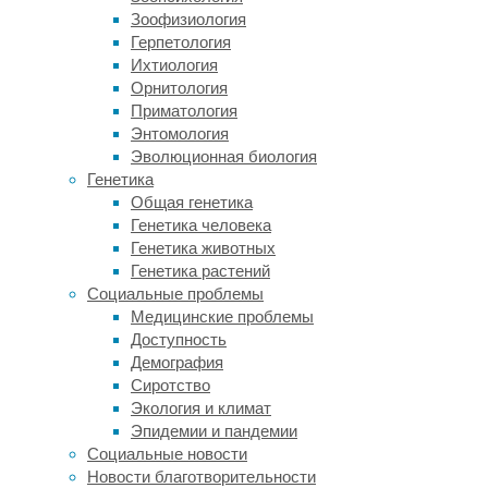
решения.
Зоофизиология
Есть
Герпетология
ли
Ихтиология
она
Орнитология
у
Приматология
других
Энтомология
приматов,
Эволюционная биология
неясно:
Генетика
ранние
Общая генетика
исследования
Генетика человека
показали,
Генетика животных
что
Генетика растений
дикие
Социальные проблемы
верветки
Медицинские проблемы
могут
Доступность
отслеживать
Демография
местоположение
Сиротство
по
Экология и климат
крайней
Эпидемии и пандемии
мере
Социальные новости
одного
Новости благотворительности
сородича,