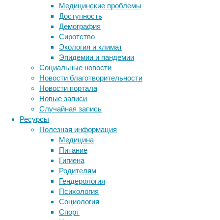
вне
Медицинские проблемы
их
Доступность
поля
Демография
зрения.
Сиротство
Экология и климат
Эпидемии и пандемии
Социальные новости
Новости благотворительности
Новости портала
Новые записи
Случайная запись
Серия
Ресурсы
экспериментов
Полезная информация
с
Медицина
бонобо
Питание
Канзи
Гигиена
подтвердила,
Родителям
что
Гендерология
эти
Психология
приматы
Социология
формируют
Спорт
ментальные