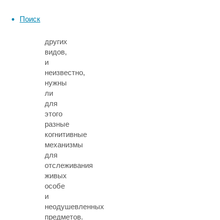
положение
сородичей
Поиск
или
особей
других
видов,
и
неизвестно,
нужны
ли
для
этого
разные
когнитивные
механизмы
для
отслеживания
живых
особе
и
неодушевленных
предметов.