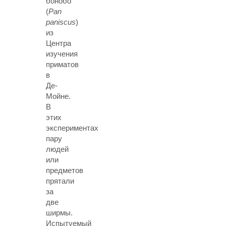
бонобо
(
Pan
paniscus
)
из
Центра
изучения
приматов
в
Де-
Мойне.
В
этих
экспериментах
пару
людей
или
предметов
прятали
за
две
ширмы.
Испытуемый