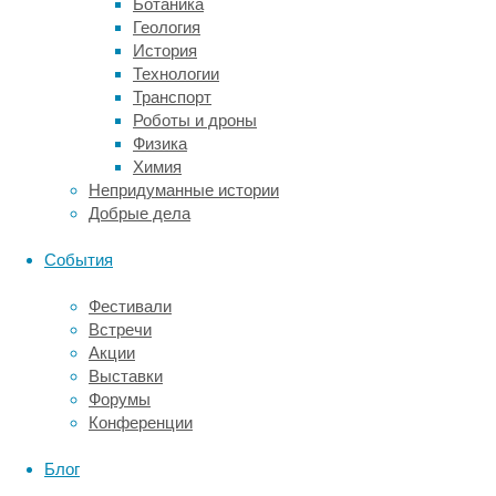
Ботаника
за
Геология
одним
История
спрятанным
Технологии
предметом,
Транспорт
но
Роботы и дроны
отслеживать
Физика
несколько
Химия
предметов
Непридуманные истории
им
Добрые дела
уже
сложнее.
События
Кроме
того,
Фестивали
неясно,
Встречи
могут
Акции
ли
Выставки
они
Форумы
так
Конференции
же
хорошо
Блог
запоминать