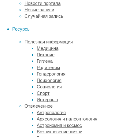
Новости портала
а
Новые записи
вот
Случайная запись
самцы
гвинейских
Ресурсы
павианов
с
Полезная информация
этой
Медицина
задачей
Питание
не
Гигиена
справляются
.
Родителям
Человекообразные
Гендерология
обезьяны
Психология
—
Социология
шимпанзе,
Спорт
бонобо,
Интервью
гориллы
Отвлеченное
и
Антропология
орангутаны
Археология и палеонтология
—
Астрономия и космос
успешно
Возникновение жизни
следят