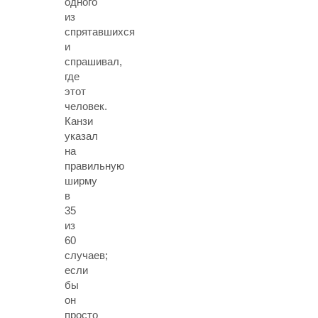
одного
из
спрятавшихся
и
спрашивал,
где
этот
человек.
Канзи
указал
на
правильную
ширму
в
35
из
60
случаев;
если
бы
он
просто