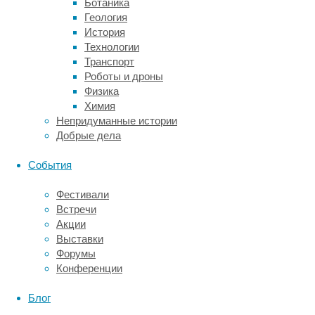
грузовых
Ботаника
перевозок
Геология
в
История
целом,
Технологии
морской,
Транспорт
авиа-
Роботы и дроны
и
Физика
железнодорожный
Химия
сектор
Непридуманные истории
продолжат
Добрые дела
конкурировать
между
События
собой.
Фестивали
В
Встречи
целом
Акции
ситуация
Выставки
на
Форумы
рынке
Конференции
международных
перевозок
Блог
пока