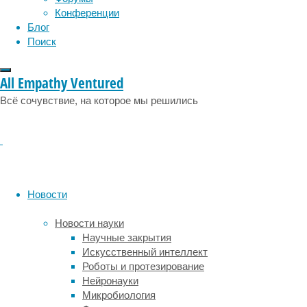
протяжении
Конференции
уже
Блог
13
Поиск
месяцев
подряд.
All Empathy Ventured
Темпы
Всё сочувствие, на которое мы решились
роста
немного
замедлились
по
сравнению
с
апрелем.
Новости
В
середине
Новости науки
весны
Научные закрытия
спрос
Искусственный интеллект
увеличился
Роботы и протезирование
на
Нейронауки
11,3%
Микробиология
по