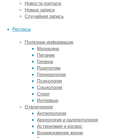
В
Новости портала
IATA
Новые записи
считают,
Случайная запись
что
по
Ресурсы
мере
развития
Полезная информация
экономики
Медицина
можно
Питание
ожидать
Гигиена
сдвига
Родителям
в
Гендерология
потреблении
Психология
от
Социология
товаров
Спорт
к
Интервью
услугам.
Отвлеченное
Это
Антропология
может
Археология и палеонтология
замедлить
Астрономия и космос
рост
Возникновение жизни