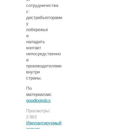
сотрудничества
с
дистрибьюторами
у
побережья
и
наладить
контакт
непосредственно
и
производителями
внутри
страны.
По
материалам:
goodlogistics
Просмотры:
2 863
Имплантируемый
датчик