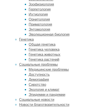
Зоофизиология
Рост
Герпетология
производства
Ихтиология
и
Орнитология
торговли
Приматология
наблюдается
Энтомология
в
Эволюционная биология
мировом
Генетика
масштабе,
Общая генетика
благодаря
Генетика человека
этому
Генетика животных
спрос
Генетика растений
на
Социальные проблемы
грузовые
Медицинские проблемы
авиаперевозки
Доступность
уже
Демография
превышает
Сиротство
докризисный
Экология и климат
уровень
Эпидемии и пандемии
на
Социальные новости
9,4%.
Новости благотворительности