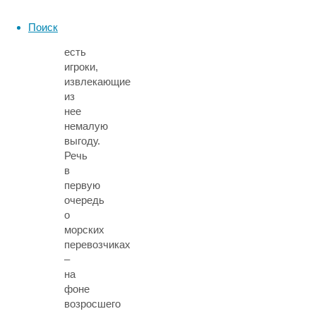
что
сложная,
Поиск
однако
есть
игроки,
извлекающие
из
нее
немалую
выгоду.
Речь
в
первую
очередь
о
морских
перевозчиках
–
на
фоне
возросшего