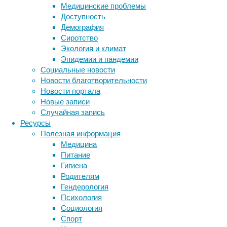
Медицинские проблемы
Доступность
Демография
Сиротство
Экология и климат
Мировой
Эпидемии и пандемии
спрос,
Социальные новости
измеряемый
Новости благотворительности
в
Новости портала
грузовых
Новые записи
тонно-
Случайная запись
километрах
Ресурсы
(т·км),
Полезная информация
вырос
Медицина
на
Питание
9,4%
Гигиена
по
Родителям
сравнению
Гендерология
с
Психология
маем
Социология
прошлого
Спорт
года.