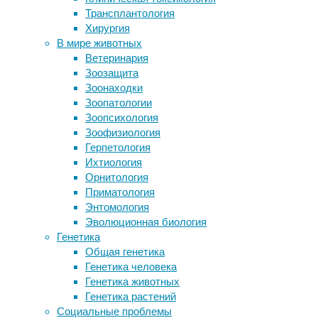
по
Трансплантология
Искусство для памяти
грузовым
Хирургия
Земля и Марс сформировались из
авиаперевозкам
В мире животных
планетезималей внутренней
за
Ветеринария
Солнечной системы
май,
Зоозащита
В популярных чистящих губках
недавно
Зоонаходки
увидели источник загрязнения
опубликованная
Зоопатологии
микропластиком
Международной
Зоопсихология
Клетки ремонтируют ДНК с помощью
ассоциацией
Зоофизиология
ядерных «пальцев»
воздушного
Герпетология
транспорта
Ихтиология
(IATA),
Следите за новостями
Орнитология
демонстрирует
Приматология
устойчивую
Энтомология
тенденцию
Эволюционная биология
роста
Генетика
в
Общая генетика
этом
Генетика человека
секторе.
Генетика животных
Генетика растений
Социальные проблемы