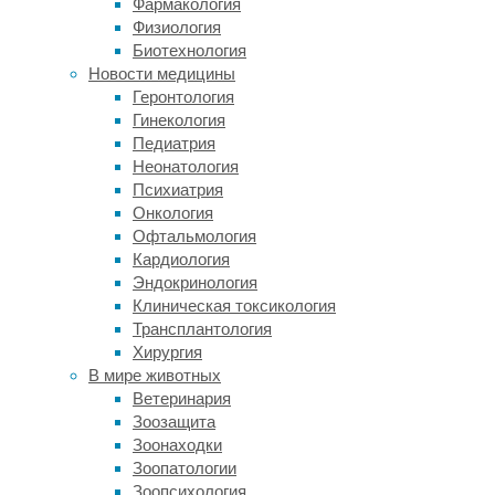
Фармакология
сравнению
Физиология
с
Биотехнология
доковидными
Новости медицины
уровнями.
Геронтология
Тем
Гинекология
не
Педиатрия
менее,
Неонатология
сектор
Психиатрия
грузовых
Онкология
авиаперевозок
Офтальмология
восстанавливается
Кардиология
быстрее,
Эндокринология
чем
Клиническая токсикология
мировая
Трансплантология
торговля
Хирургия
в
В мире животных
целом,
Ветеринария
уже
Зоозащита
пятый
Зоонаходки
месяц
Зоопатологии
подряд.
Зоопсихология