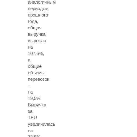
аналогичным
периодом
прошлого
года,
общая
выручка
выросла
на
107,6%,
а
общие
объемы
перевозок
–
на
19,5%.
Выручка
за
TEU
увеличилась
на
73,8%