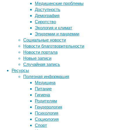
на
Медицинские проблемы
связь
Доступность
и
Демография
появляется
Сиротство
возможность
Экология и климат
развернуть
Эпидемии и пандемии
собственную
Социальные новости
корпоративную
Новости благотворительности
сеть.
Новости портала
Внутренняя
Новые записи
коммуникация
Случайная запись
компании
Ресурсы
упрощается,
Полезная информация
а
Медицина
ее
Питание
возможности
Гигиена
возрастают.
Родителям
Гендерология
Психология
Социология
Спорт