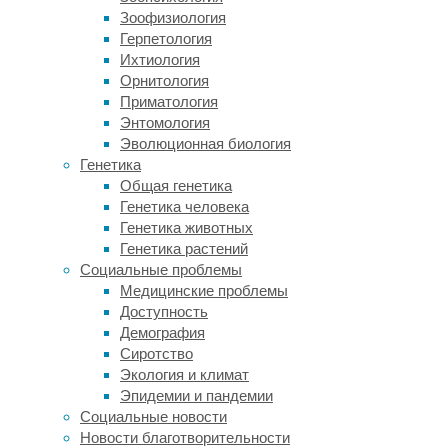
установки
Зоофизиология
дополнительного
Герпетология
оборудования
Ихтиология
в
Орнитология
каждом
Приматология
из
Энтомология
них.
Эволюционная биология
Генетика
Финансовая
Общая генетика
Генетика человека
выгода
Генетика животных
Генетика растений
Социальные проблемы
Переход
Медицинские проблемы
на
Доступность
IP-
Демография
телефонию
Сиротство
позволяет
Экология и климат
в
Эпидемии и пандемии
первый
Социальные новости
же
Новости благотворительности
месяц