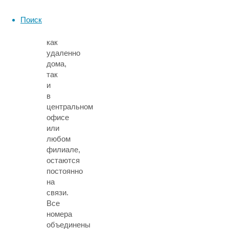
абонента.
Поиск
Сотрудники,
работающие
как
удаленно
дома,
так
и
в
центральном
офисе
или
любом
филиале,
остаются
постоянно
на
связи.
Все
номера
объединены