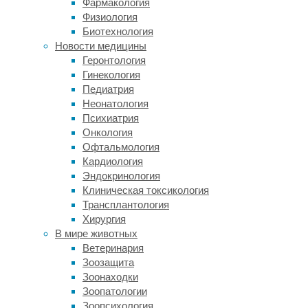
Фармакология
Физиология
Офисная
Биотехнология
структура
Новости медицины
строится
Геронтология
вне
Гинекология
зависимости
Педиатрия
от
Неонатология
объемов
Психиатрия
бизнеса.
Онкология
Цифровая
Офтальмология
система
Кардиология
связи
Эндокринология
позволяет
Клиническая токсикология
построить
Трансплантология
единую
Хирургия
сеть
В мире животных
между
Ветеринария
любым
Зоозащита
количеством
Зоонаходки
филиалов
Зоопатологии
без
Зоопсихология