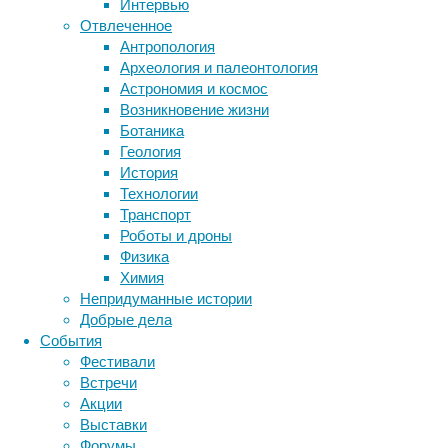
Интервью
Отвлеченное
Метки
Какие
Антропология
биология
Археология и палеонтология
бактерии
ДНК
плюсы
Астрономия и космос
биотехнология
вирусы
восприятие
Возникновение жизни
животные
генетика
дети
получают
диагностика
Ботаника
здоровье
знания
иммунитет
Геология
пользователи
История
инфекции
инструменты и методы
Технологии
исследования
IP-
климат
когнитивистика
Транспорт
медицина
Роботы и дроны
метаболизм
лекарства
телефонии?
Физика
мозг
Химия
неврология
наука
Непридуманные истории
нейробиология
нейроновости
Добрые дела
Масштабируемость
нейрофизиология
общество
обучение
События
питание
онкология
память
палеонтология
Фестивали
психология
поведение
психиатрия
Встречи
Изменение
Акции
базы
социология
социальные проблемы
сон
Выставки
виртуальной
физиология
эволюция
экология
Форумы
АТС