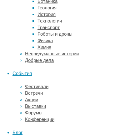
Ботаника
аналоговой
Геология
телефонии.
История
Технологии
Нет
Транспорт
Роботы и дроны
ограничений
Физика
Химия
расстояния
Непридуманные истории
Добрые дела
Качество
События
и
возможности
Фестивали
IT-
Встречи
телефонии
Акции
не
Выставки
зависят
Форумы
от
Конференции
расстояния
и
Блог
места
нахождения