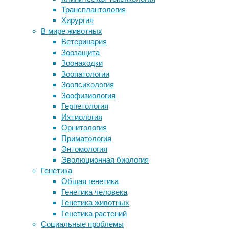
передачи
Трансплантология
Распространение рыжих волос и
телефонного
Хирургия
светлой кожи объяснили
трафика
В мире животных
естественным отбором
имеет
Ветеринария
Ночные кошмары провоцируют
массу
Зоозащита
деменцию (или наоборот)
преимуществ
Зоонаходки
Пластик из опилок и крабовых
перед
Зоопатологии
панцирей можно есть
традиционным
Зоопсихология
Гибель нейронов при болезни
способом.
Зоофизиология
Альцгеймера назвали защитным
После
Герпетология
механизмом
подключения
Ихтиология
IP-
Орнитология
Следите за новостями
телефонии
Приматология
в
Энтомология
компании
Эволюционная биология
«Зебра
Генетика
Телеком»
Общая генетика
не
Генетика человека
только
Генетика животных
сокращаются
Генетика растений
затраты
Социальные проблемы