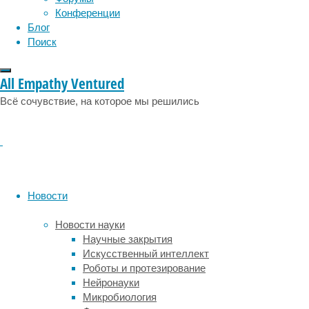
эмоции
эпидемия
этология
Конференции
не
Блог
требует
Поиск
времени,
специальных
знаний
All Empathy Ventured
или
дополнительных
Всё сочувствие, на которое мы решились
вложений.
Исключение
абонентов
или
подключение
новых
Новости
производится
максимально
Новости науки
оперативно,
Научные закрытия
для
Искусственный интеллект
чего
Роботы и протезирование
используются
Нейронауки
облачные
Микробиология
технологии.