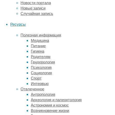
Новости портала
снизить
Новые записи
затраты
Случайная запись
на
связь.
Ресурсы
Клиент
самостоятельно
Полезная информация
выбирает
Медицина
тариф,
Питание
наиболее
Гигиена
подходящий
Родителям
для
Гендерология
его
Психология
задач.
Социология
При
Спорт
этом
Интервью
стоимость
Отвлеченное
услуг
Антропология
на
Археология и палеонтология
порядок
Астрономия и космос
ниже
Возникновение жизни
оплаты