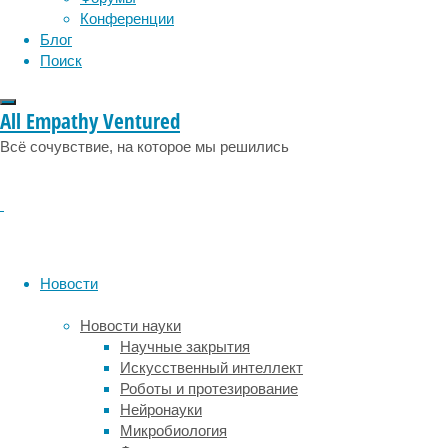
физиология
говорят
эволюция
экология
Конференции
результаты,
эмоции
эпидемия
этология
Блог
опубликованные
Поиск
на
днях
в
All Empathy Ventured
American
Всё сочувствие, на которое мы решились
Journal
of
Preventive
Medicine
–
в
статье
Новости
Брайана
Примака
Новости науки
(Brian
Научные закрытия
Primack)
Искусственный интеллект
и
Роботы и протезирование
его
Нейронауки
коллег
Микробиология
говорится,