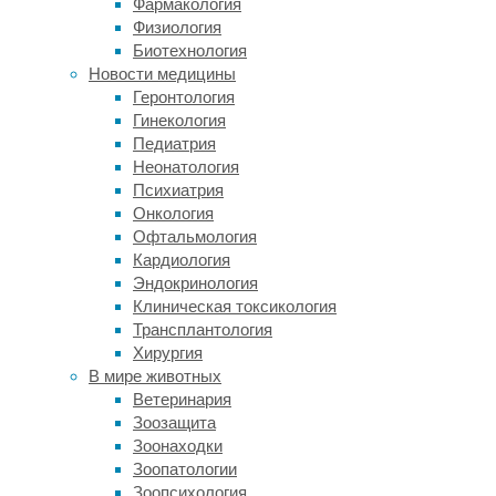
Фармакология
что
Физиология
те,
Биотехнология
кто
Новости медицины
много
Геронтология
времени
Гинекология
проводят
Педиатрия
в
Неонатология
социальных
Психиатрия
сетях,
Онкология
сильнее
Офтальмология
страдают
Кардиология
от
Эндокринология
одиночества.
Клиническая токсикология
Трансплантология
Исследователи
Хирургия
опросили
В мире животных
более
Ветеринария
1
Зоозащита
700
Зоонаходки
человек
Зоопатологии
в
Зоопсихология