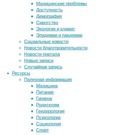
Медицинские проблемы
Однако
Доступность
про
Демография
те
Сиротство
же
Экология и климат
социальные
Эпидемии и пандемии
сети
Социальные новости
можно
Новости благотворительности
услышать
Новости портала
и
Новые записи
нечто
Случайная запись
абсолютно
Ресурсы
противоположное
Полезная информация
–
Медицина
что
Питание
в
Гигиена
них
Родителям
мы
Гендерология
утрачиваем
Психология
связь
Социология
с
Спорт
другими