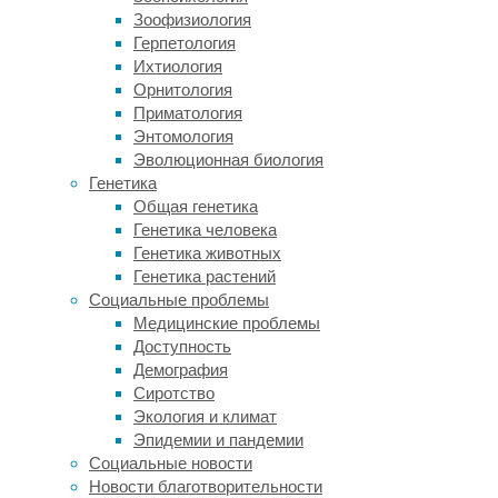
возрасте
Зоофизиология
от
Герпетология
19
Ихтиология
до
Орнитология
32
Приматология
лет
Энтомология
на
Эволюционная биология
предмет
Генетика
того,
Общая генетика
насколько
Генетика человека
сильно
Генетика животных
они
Генетика растений
чувствуют
Социальные проблемы
себя
Медицинские проблемы
в
Доступность
изоляции
Демография
от
Сиротство
общества,
Экология и климат
и
Эпидемии и пандемии
как
Социальные новости
долго
Новости благотворительности
и