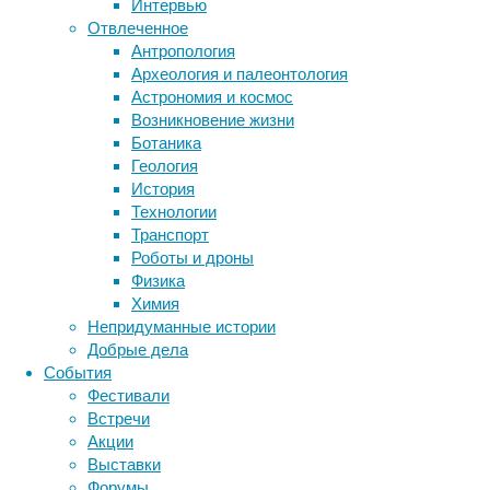
Интервью
людьми,
Отвлеченное
утрачиваем
Антропология
Метки
способность
Археология и палеонтология
получать
биология
Астрономия и космос
бактерии
ДНК
удовольствие
Возникновение жизни
биотехнология
вирусы
восприятие
от
Ботаника
животные
генетика
общения
дети
диагностика
Геология
и
здоровье
знания
иммунитет
История
загоняем
Технологии
инфекции
инструменты и методы
сами
Транспорт
исследования
себя
климат
когнитивистика
Роботы и дроны
в
медицина
Физика
изоляцию.
метаболизм
лекарства
Химия
мозг
Непридуманные истории
неврология
наука
В
Добрые дела
нейробиология
нейроновости
пользу
События
«изолирующего»
нейрофизиология
общество
обучение
Фестивали
действия
питание
онкология
память
палеонтология
Встречи
соцсетей
психология
поведение
психиатрия
Акции
как
Выставки
социология
социальные проблемы
будто
сон
Форумы