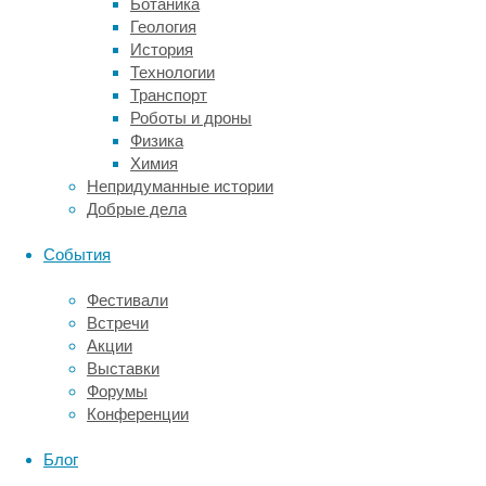
Ботаника
среднем
Геология
на
История
них
Технологии
у
Транспорт
опрошенных
Роботы и дроны
уходило
Физика
чуть
Химия
более
Непридуманные истории
часа
Добрые дела
в
день,
События
что
до
Фестивали
частоты,
Встречи
то
Акции
в
Выставки
Фейсбук,
Форумы
Твиттер,
Конференции
Инстаграм
и
Блог
пр.