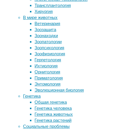
Трансплантология
Марафон истощил запасы миелина в
Про
Хирургия
мозге, но это обратимо
социальные
В мире животных
Прогулка с собакой на поводке
сети
Ветеринария
оказалась чревата черепно-мозговой
говорят,
Зоозащита
травмой
что
Зоонаходки
Ученые нашли следы древней
они
Зоопатологии
изолированной ветви человечества в
способствуют
Зоопсихология
ЮАР
сближению
Зоофизиология
Прогрессирование болезни
людей,
Герпетология
Альцгеймера замедлили на 80
социализации,
Ихтиология
процентов
помогают
Орнитология
избавиться
Приматология
от
Следите за новостями
Энтомология
одиночества
Эволюционная биология
и
Генетика
так
Общая генетика
далее.
Генетика человека
Генетика животных
Генетика растений
Социальные проблемы