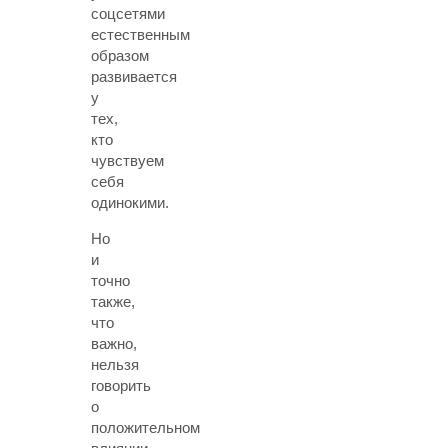
соцсетями
естественным
образом
развивается
у
тех,
кто
чувствуем
себя
одинокими.
Но
и
точно
также,
что
важно,
нельзя
говорить
о
положительном