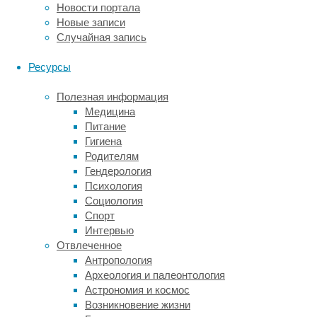
Новости портала
как
Новые записи
часто
Случайная запись
они
сидят
Ресурсы
в
соцсетях
Полезная информация
(для
Медицина
опроса
Питание
выбрали
Гигиена
десять
Родителям
социальных
Гендерология
сетей,
Психология
среди
Социология
которых
Спорт
были
Интервью
Фейсбук,
Отвлеченное
Твиттер,
Антропология
Инстаграм
Археология и палеонтология
и
Астрономия и космос
пр.).
Возникновение жизни
В