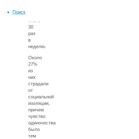
молодые
люди
Поиск
заходили
около
30
раз
в
неделю.
Около
27%
из
них
страдали
от
социальной
изоляции,
причем
чувство
одиночества
было
тем