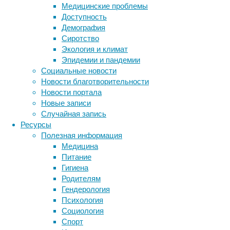
Медицинские проблемы
текста.
Доступность
Демография
Сиротство
Экология и климат
Эпидемии и пандемии
Социальные новости
Новости благотворительности
Новости портала
Исследователи
Новые записи
из
Случайная запись
Университета
Ресурсы
Эдит
Полезная информация
Коуэн
Медицина
выяснили,
Питание
что
Гигиена
эта
Родителям
привычка
Гендерология
определяется
Психология
не
Социология
когнитивными
Спорт
способностями