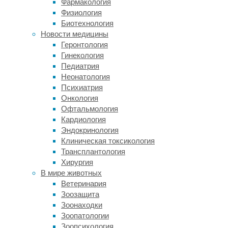
Фармакология
весьма
Физиология
ограниченные
Биотехнология
когнитивные
Новости медицины
ресурсы
Геронтология
человека.
Гинекология
В
Педиатрия
2013
Неонатология
году
Психиатрия
ученые
Онкология
показали,
Офтальмология
что
Кардиология
отвлечение
Эндокринология
может
Клиническая токсикология
происходить
Трансплантология
как
Хирургия
из-
В мире животных
за
Ветеринария
акустической
Зоозащита
изменчивости
Зоонаходки
звуков,
Зоопатологии
так
Зоопсихология