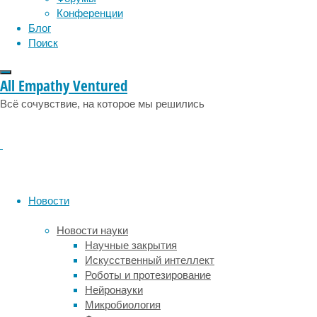
физиология
эволюция
экология
чтение
Конференции
остается
эмоции
эпидемия
этология
Блог
спорным
Поиск
в
науке.
Так,
All Empathy Ventured
существуют
Всё сочувствие, на которое мы решились
два
противоборствующих
подхода.
Первый
утверждает,
что
музыка
Новости
отвлекает,
конкурируя
Новости науки
с
Научные закрытия
обработкой
Искусственный интеллект
текста
Роботы и протезирование
за
Нейронауки
общие
Микробиология
и