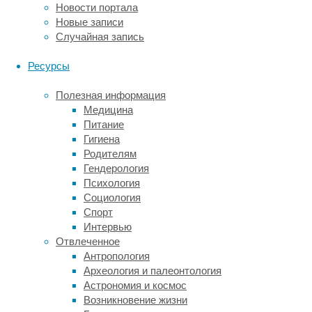
Новости портала
может
Новые записи
улучшать
Случайная запись
выполнение
задач
Ресурсы
через
повышение
Полезная информация
физиологического
Медицина
возбуждения
Питание
и
Гигиена
создание
Родителям
позитивного
Гендерология
эмоционального
Психология
фона.
Социология
Исследование
Спорт
2001
Интервью
года
Отвлеченное
показало,
Антропология
что
Археология и палеонтология
улучшение
Астрономия и космос
пространственного
Возникновение жизни
мышления