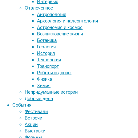
Интервью
вроде
Отвлеченное
силы
Антропология
Метки
внимания,
Археология и палеонтология
а
биология
Астрономия и космос
бактерии
ДНК
тем,
Возникновение жизни
биотехнология
вирусы
восприятие
насколько
Ботаника
животные
генетика
дети
важную
диагностика
Геология
роль
здоровье
знания
иммунитет
История
музыка
Технологии
инфекции
инструменты и методы
играет
Транспорт
исследования
в
климат
когнитивистика
Роботы и дроны
жизни
медицина
Физика
конкретного
метаболизм
лекарства
Химия
человека.
мозг
Непридуманные истории
неврология
наука
Добрые дела
нейробиология
нейроновости
Вопрос
События
о
нейрофизиология
общество
обучение
Фестивали
влиянии
питание
онкология
память
палеонтология
Встречи
фоновой
психология
поведение
психиатрия
Акции
музыки
Выставки
социология
социальные проблемы
сон
на
Форумы