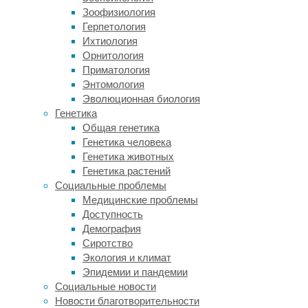
и
Зоофизиология
из-
Герпетология
за
Ихтиология
неожиданных
Орнитология
отклонений
Приматология
в
Энтомология
музыкальном
Эволюционная биология
потоке,
Генетика
причем
Общая генетика
захват
Генетика человека
внимания
Генетика животных
отклонением
Генетика растений
частично
Социальные проблемы
поддается
Медицинские проблемы
сознательному
Доступность
контролю.
Демография
Сиротство
Второй
Экология и климат
подход
Эпидемии и пандемии
предполагает,
Социальные новости
что
Новости благотворительности
музыка