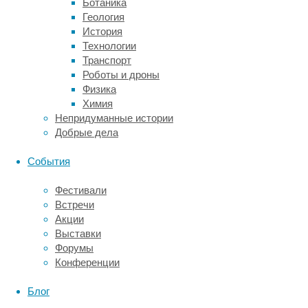
Ботаника
после
Геология
прослушивания
История
музыки
Технологии
связано
Транспорт
именно
Роботы и дроны
с
Физика
подъемом
Химия
настроения
Непридуманные истории
и
Добрые дела
уровня
активности.
События
Параллельно
Фестивали
опросы
Встречи
стабильно
Акции
показывают,
Выставки
что
Форумы
привычка
Конференции
читать
под
Блог
музыку
массово