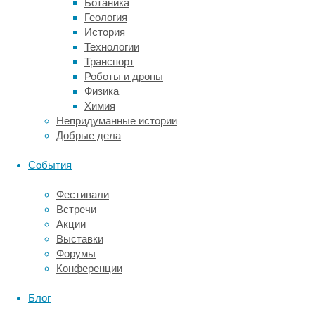
Ботаника
из
Геология
сообществ
История
в
Технологии
соцсети
Транспорт
Reddit,
Роботы и дроны
связанных
Физика
со
Химия
спортом
Непридуманные истории
и
Добрые дела
мотивацией.
На
События
этой
популярной
Фестивали
онлайн-
Встречи
площадке
Акции
пользователи,
Выставки
известные
Форумы
друг
Конференции
другу
только
Блог
по