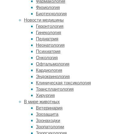
Фармакология
хотя
Физиология
именно
Биотехнология
эту
Новости медицины
причину
Геронтология
часто
Гинекология
упоминают,
Педиатрия
отвечая
Неонатология
на
Психиатрия
вопрос,
Онкология
что
Офтальмология
побуждает
Кардиология
к
Эндокринология
занятиям
Клиническая токсикология
спортом.
Трансплантология
Группа
Хирургия
исследователей
В мире животных
из
Ветеринария
Тель-
Зоозащита
Авивского
Зоонаходки
университета
Зоопатологии
(Израиль)
Зоопсихология