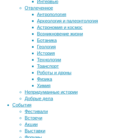
Интервью
научной
Отвлеченное
литературы
Антропология
Метки
известно,
Археология и палеонтология
что
биология
Астрономия и космос
бактерии
ДНК
чуть
Возникновение жизни
биотехнология
вирусы
восприятие
больше
Ботаника
животные
генетика
дети
двух
диагностика
Геология
часов
здоровье
знания
иммунитет
История
физической
Технологии
инфекции
инструменты и методы
активности
Транспорт
исследования
в
климат
когнитивистика
Роботы и дроны
неделю
медицина
Физика
могут
метаболизм
лекарства
Химия
предотвратить
мозг
Непридуманные истории
неврология
наука
30%
Добрые дела
нейробиология
нейроновости
заболеваний,
События
нейрофизиология
повысить
общество
обучение
Фестивали
качество
питание
онкология
память
палеонтология
Встречи
жизни
психология
поведение
психиатрия
Акции
и
Выставки
социология
социальные проблемы
сон
продлить
Форумы