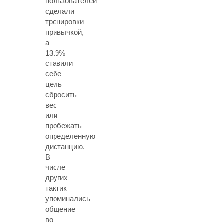
пользователей
сделали
тренировки
привычкой,
а
13,9%
ставили
себе
цель
сбросить
вес
или
пробежать
определенную
дистанцию.
В
числе
других
тактик
упоминались
общение
во