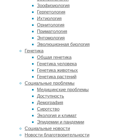
взялась
Зоофизиология
разобраться
Герпетология
в
Ихтиология
парадоксе.
Орнитология
Ученые
Приматология
заподозрили,
Энтомология
что
Эволюционная биология
в
Генетика
опросах
Общая генетика
люди
Генетика человека
могут
Генетика животных
быть
Генетика растений
недостаточно
Социальные проблемы
честны.
Медицинские проблемы
Поэтому
Доступность
их
Демография
результаты
Сиротство
не
Экология и климат
дают
Эпидемии и пандемии
реального
Социальные новости
представления
Новости благотворительности