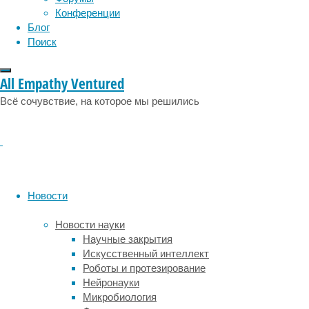
физиология
эволюция
экология
ее.
Конференции
эмоции
эпидемия
Несмотря
этология
Блог
на
Поиск
это,
менее
All Empathy Ventured
четверти
людей
Всё сочувствие, на которое мы решились
систематически
тренируются.
Значит,
польза
для
здоровья
Новости
недостаточно
веский
Новости науки
аргумент,
Научные закрытия
чтобы
Искусственный интеллект
поднять
Роботы и протезирование
людей
Нейронауки
с
Микробиология
дивана,