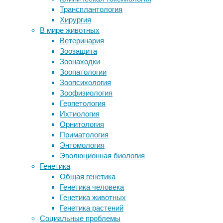
психология
,
Трансплантология
Двойная ответственность: люди,
социология
,
Хирургия
которые носят защитную маску,
спорт
В мире животных
также внимательнее относятся к
Ветеринария
социальному дистанцированию
Многие
Зоозащита
Самым дорогим лекарством в мире
говорят,
Зоонаходки
стала новая терапия бета-
что
Зоопатологии
талассемии
занимаются
Зоопсихология
У гигантских вирусов нашли
спортом
Зоофизиология
антивирусную систему
для
Герпетология
Обнаружены древнейшие на Земле
поддержания
Ихтиология
химические следы животных
здоровья.
Орнитология
Однако
Приматология
ученые
Следите за новостями
Энтомология
с
Эволюционная биология
помощью
Генетика
инструментов
Общая генетика
искусственного
Генетика человека
интеллекта
Генетика животных
и
Генетика растений
машинного
Социальные проблемы
обучения