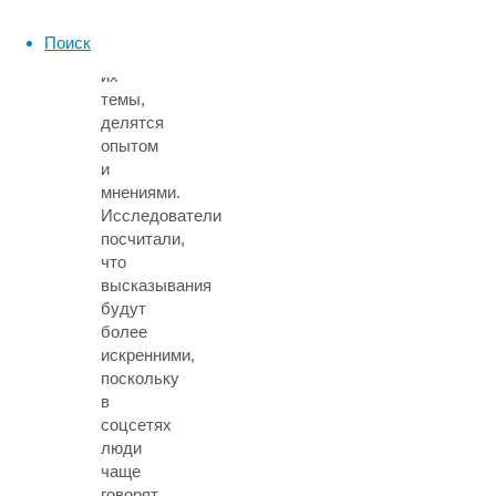
никнеймам,
обсуждают
Поиск
волнующие
их
темы,
делятся
опытом
и
мнениями.
Исследователи
посчитали,
что
высказывания
будут
более
искренними,
поскольку
в
соцсетях
люди
чаще
говорят