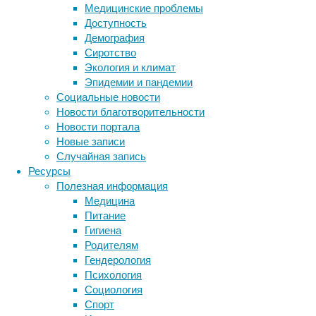
Медицинские проблемы
установили,
Доступность
что
Демография
на
Сиротство
самом
Экология и климат
деле
Эпидемии и пандемии
большинство
Социальные новости
людей
Новости благотворительности
к
Новости портала
тренировкам
Новые записи
подталкивает
Случайная запись
несколько
Ресурсы
другая
Полезная информация
причина.
Медицина
Питание
Гигиена
Родителям
Гендерология
Психология
Социология
Спорт
Из