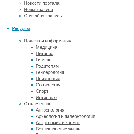
о
Новости портала
том,
Новые записи
что
Случайная запись
помогает
замотивировать
Ресурсы
к
регулярной
Полезная информация
физической
Медицина
активности.
Питание
Гигиена
Вместо
Родителям
традиционного
Гендерология
анкетирования
Психология
специалисты
Социология
решили
Спорт
прибегнуть
Интервью
к
Отвлеченное
ИИ-
Антропология
технологиям
Археология и палеонтология
и
Астрономия и космос
проанализировать
Возникновение жизни
комментарии