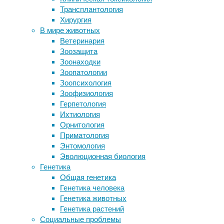
Северо-
Трансплантология
Имя влияет на внешность и
свидани
Хирургия
поведение
студент
В мире животных
Препарат для лечения Covid-19
были вы
Ветеринария
обвинили в появлении новых
молоды
Зоозащита
мутаций коронавируса
Зоонаходки
Курильщики отсудили у табачных
Затем н
Зоопатологии
компаний компенсацию за рак и
в течен
Зоопсихология
зависимость
переход
Зоофизиология
Грибок Beauveria bassiana заставил
сравнит
Герпетология
иммунитет плодовой мушки
действи
Ихтиология
уничтожить ее мозг
девушки
Орнитология
оценить
Приматология
интерес
Энтомология
Можно б
Эволюционная биология
душевну
Генетика
наиболе
Общая генетика
относит
Генетика человека
теплоты
Генетика животных
Генетика растений
Однако 
Социальные проблемы