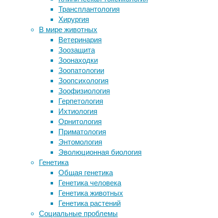
Трансплантология
нейрохирургического лечения
Работа
Хирургия
Ученые выяснили происхождение
более
В мире животных
лошадей-иноходцев
40
Ветеринария
Физические нагрузки облегчат
часов
Зоозащита
процесс изучения иностранного
в
Зоонаходки
языка
неделю
Зоопатологии
Создана рабочая модель аутизма
повышает
Зоопсихология
Снять квартиру на сутки в Могилёве
риск
Зоофизиология
выгодно и без посредников
инсульта,
Герпетология
пришли
Ихтиология
Следите за новостями
к
Орнитология
выводу
Приматология
британские
Энтомология
исследователи,
Эволюционная биология
чья
Генетика
работа
Общая генетика
опубликована
Генетика человека
в
Генетика животных
журнале
Генетика растений
The
Социальные проблемы