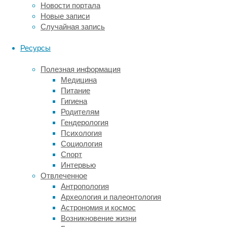
Новости портала
стресс
Новые записи
из-
Случайная запись
за
переработки,
Ресурсы
преобладание
сидячего
Полезная информация
образа
Медицина
жизни,
Питание
дефицит
Гигиена
времени,
Родителям
которое
Гендерология
работники
Психология
могут
Социология
уделить
Спорт
собственному
Интервью
здоровью,
Отвлеченное
или
Антропология
же
Археология и палеонтология
сочетание
Астрономия и космос
этих
Возникновение жизни
и