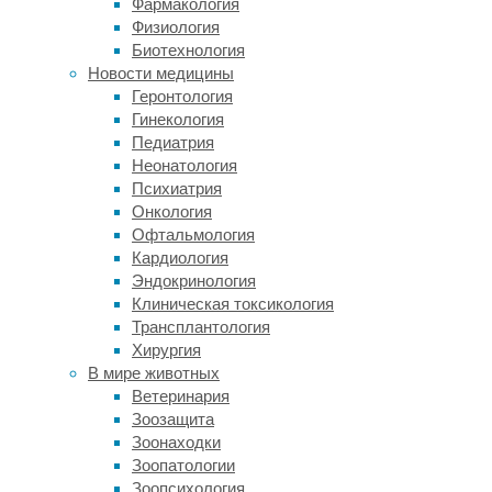
Фармакология
55-
Физиология
часовая
Биотехнология
—
Новости медицины
с
Геронтология
33-
Гинекология
процентным
Педиатрия
повышением
Неонатология
риска
Психиатрия
инсульта.
Онкология
Офтальмология
Как
Кардиология
рассказал
Эндокринология
BBC
Клиническая токсикология
один
Трансплантология
из
Хирургия
авторов
В мире животных
исследования,
Ветеринария
профессор
Зоозащита
Мика
Зоонаходки
Кивимаки
Зоопатологии
(Mika
Зоопсихология
Kivimaki)