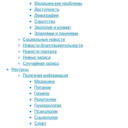
Lancet
.
Медицинские проблемы
Доступность
Демография
Сиротство
Экология и климат
Эпидемии и пандемии
Социальные новости
Ученые
Новости благотворительности
провели
Новости портала
анализ
Новые записи
данных,
Случайная запись
полученных
Ресурсы
в
Полезная информация
ходе
Медицина
25
Питание
исследований
Гигиена
из
Родителям
Европы,
Гендерология
США
Психология
и
Социология
Австралии.
Спорт