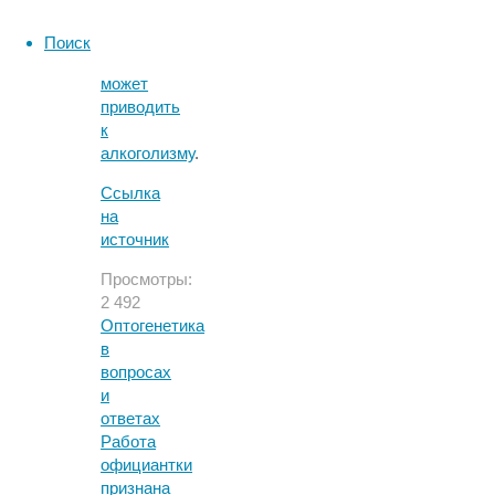
сильное
увлечение
Поиск
работой
может
приводить
к
алкоголизму
.
Ссылка
на
источник
Просмотры:
2 492
Оптогенетика
в
вопросах
и
ответах
Работа
официантки
признана