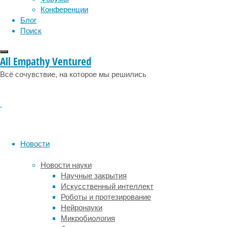
в
Конференции
35-
Блог
40
Поиск
часов
48-
All Empathy Ventured
часовая
рабочая
Всё сочувствие, на которое мы решились
неделя
связана
с
10-
процентным,
54-
Новости
часовая
—
Новости науки
с
Научные закрытия
27-
Искусственный интеллект
процентным,
Роботы и протезирование
а
Нейронауки
более
Микробиология
чем