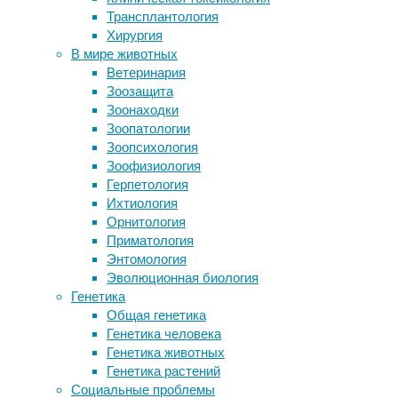
пьют то
Трансплантология
Как повреждения спинного мозга
алкогол
Хирургия
вызывают метаболические
пиво си
В мире животных
расстройства
опубли
Ветеринария
Как выбрать подходящий фонарь-
Зоозащита
электрошокер?
Авторы 
Зоонаходки
Для чего используются прокси-
америка
Зоопатологии
серверы
21,8% —
Зоопсихология
алкогол
Зоофизиология
Индекса
Герпетология
Ни одна
Ихтиология
чтобы с
Орнитология
балла, 
Приматология
разные 
Энтомология
оценке 
Эволюционная биология
Генетика
К любит
Общая генетика
доходом
Генетика человека
высокая
Генетика животных
самый н
Генетика растений
Социальные проблемы
Авторы 