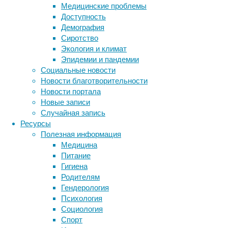
Медицинские проблемы
связаны
Доступность
к пиву 
Демография
количес
Сиротство
такие з
Экология и климат
блюдами
Эпидемии и пандемии
Социальные новости
Иногда,
Новости благотворительности
примеру
Новости портала
способс
Новые записи
Так или
Случайная запись
здоровь
Ресурсы
врачам 
Полезная информация
давать 
Медицина
пиво, и
Питание
уделять
Гигиена
Родителям
Гендерология
Психология
Ссылка 
Социология
Просмо
Спорт