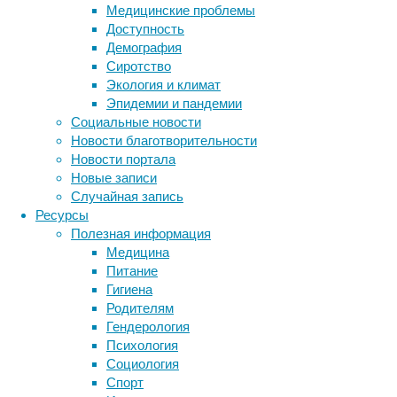
когнитивно-
Медицинские проблемы
поведенческая
Доступность
психотерапия.
Демография
Сиротство
Экология и климат
Эпидемии и пандемии
Социальные новости
Новости благотворительности
Новости портала
Новые записи
Как
Случайная запись
утверждают
Ресурсы
авторы
Полезная информация
нового
Медицина
исследования,
Питание
такое
Гигиена
лечение
Родителям
достаточно
Гендерология
эффективно,
Психология
но
Социология
пока
Спорт