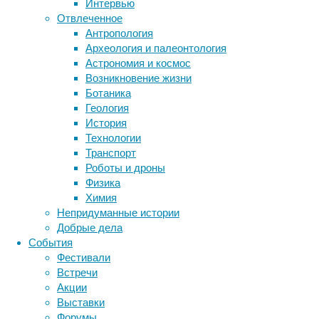
не
Интервью
используется
Отвлеченное
Метки
широко,
Антропология
биология
так
Археология и палеонтология
бактерии
ДНК
как
Астрономия и космос
биотехнология
вирусы
восприятие
о
Возникновение жизни
животные
генетика
дети
диагностика
нем
Ботаника
здоровье
знания
иммунитет
до
Геология
сих
История
инфекции
инструменты и методы
пор
Технологии
исследования
климат
когнитивистика
знают
Транспорт
не
медицина
Роботы и дроны
метаболизм
лекарства
многие
Физика
мозг
врачи,
Химия
неврология
наука
а
Непридуманные истории
нейробиология
нейроновости
пациенты
Добрые дела
нейрофизиология
общество
обучение
зачастую
События
питание
онкология
память
палеонтология
не
Фестивали
психология
поведение
имеют
психиатрия
Встречи
к
Акции
социология
социальные проблемы
сон
нему
Выставки
физиология
эволюция
экология
доступа.
Форумы