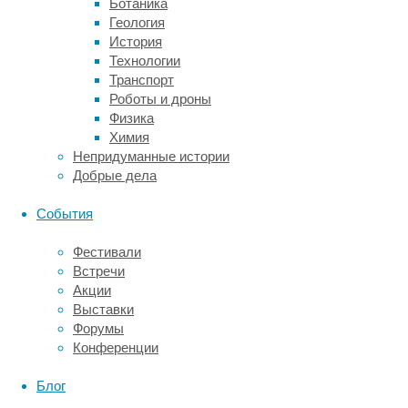
Ботаника
в
Геология
течение
История
трех
Технологии
и
Транспорт
более
Роботы и дроны
месяцев,
Физика
страдает
Химия
примерно
Непридуманные истории
10-
Добрые дела
15%
взрослых.
События
Это
заболевание
Фестивали
связано
Встречи
с
Акции
рядом
Выставки
других
Форумы
расстройств,
Конференции
включая
депрессию,
Блог
а