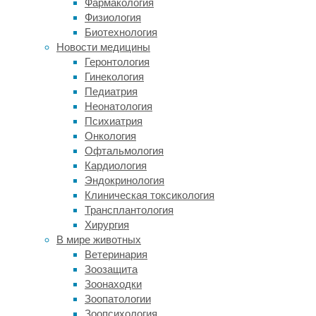
Фармакология
психотерапии
Физиология
при
Биотехнология
бессоннице.
Новости медицины
В
Геронтология
некоторых
Гинекология
исследованиях
Педиатрия
участники
Неонатология
также
Психиатрия
принимали
Онкология
снотворные
Офтальмология
препараты.
Кардиология
«Существует
Эндокринология
весьма
Клиническая токсикология
эффективное
Трансплантология
лечение
Хирургия
бессонницы
В мире животных
без
Ветеринария
приема
Зоозащита
снотворных
Зоонаходки
препаратов.
Зоопатологии
Оно
Зоопсихология
должно