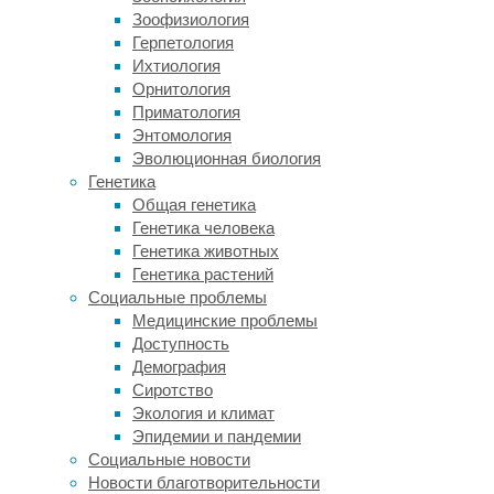
Зоофизиология
быть
Герпетология
доступным
Ихтиология
для
Орнитология
оказания
Приматология
первичной
Энтомология
медицинской
Эволюционная биология
помощи»,
Генетика
—
Общая генетика
говорит
Генетика человека
доктор
Генетика животных
Джудит
Генетика растений
Дэвидсон
Социальные проблемы
(Judith
Медицинские проблемы
Davidson),
Доступность
автор
Демография
нового
Сиротство
исследования
Экология и климат
из
Эпидемии и пандемии
канадского
Социальные новости
Университета
Новости благотворительности
Куинс.