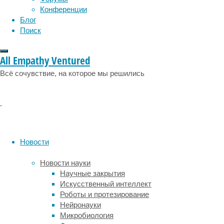
эмоции
эпидемия
этология
Конференции
В
Блог
статье,
Поиск
опубликованной
в
All Empathy Ventured
British
Journal
Всё сочувствие, на которое мы решились
of
General
Practice
,
авторы
сообщают,
что
Новости
они
изучили
Новости науки
результаты
Научные закрытия
13
Искусственный интеллект
исследований
Роботы и протезирование
о
Нейронауки
когнитивно-
Микробиология
поведенческой