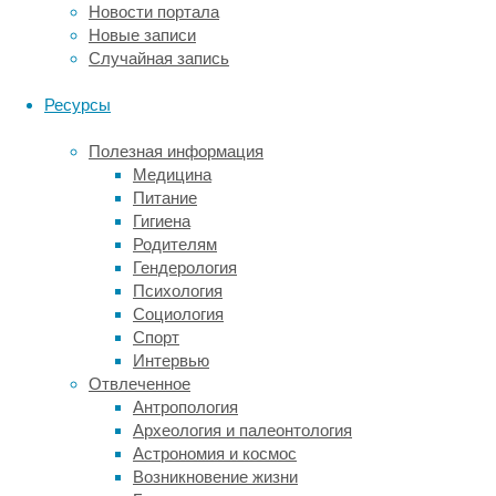
Новости портала
Считается,
Новые записи
что
Случайная запись
от
хронической
Ресурсы
бессонницы
,
при
Полезная информация
которой
Медицина
у
Питание
людей
Гигиена
возникают
Родителям
трудности
Гендерология
с
Психология
засыпанием
Социология
или
Спорт
сном
Интервью
не
Отвлеченное
менее
Антропология
трех
Археология и палеонтология
ночей
Астрономия и космос
в
Возникновение жизни
неделю