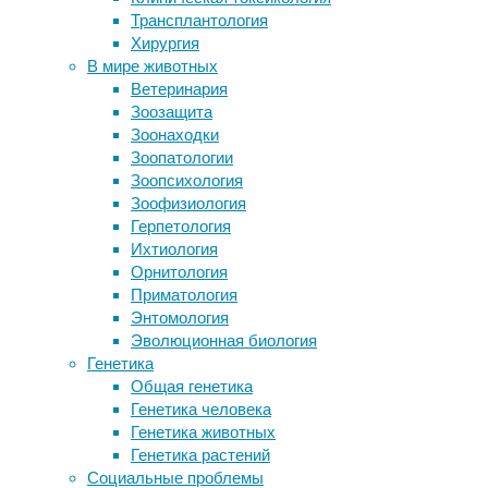
Трансплантология
психиатрия
,
миниатюризации рептилий
Хирургия
сон
Слуховая «специализация»
В мире животных
оказалась поздним приобретением
Хватит
Ветеринария
китообразных
считать
Зоозащита
Когда «гормон любви» становится
овец
Зоонаходки
«гормоном тревоги»
перед
Зоопатологии
Найдены гены быстрого и
сном
Зоопсихология
медленного сна у мышей
и
Зоофизиология
Недра Земли остывают намного
пить
Герпетология
быстрее, чем считалось
теплое
Ихтиология
молоко,
Орнитология
Следите за новостями
есть
Приматология
более
Энтомология
эффективный
Эволюционная биология
способ
Генетика
борьбы
Общая генетика
с
Генетика человека
хронической
Генетика животных
бессонницей
Генетика растений
–
Социальные проблемы