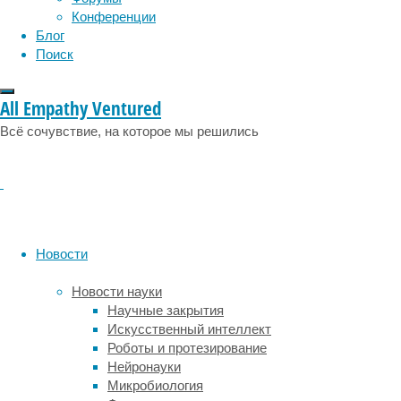
Конференции
Большое
Блог
спиртно
Поиск
сосуди
недоста
ассоции
All Empathy Ventured
давлен
Всё сочувствие, на которое мы решились
Некотор
так и
м
желчнок
Довольн
употреб
диабет
Новости
Однако
Новости науки
количес
Научные закрытия
женщин.
Искусственный интеллект
положит
Роботы и протезирование
отрицат
Нейронауки
очень м
Микробиология
употреб