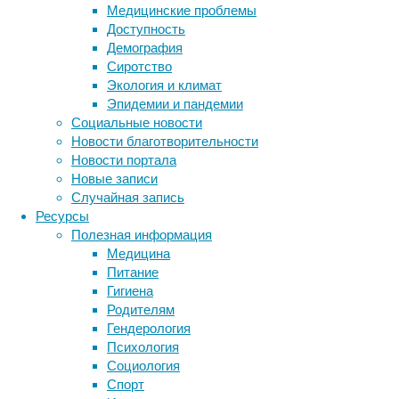
Нужно о
Медицинские проблемы
проблем
Доступность
людей с
Демография
давали 
Сиротство
существ
Экология и климат
изучающ
Эпидемии и пандемии
долгоср
Социальные новости
кто пье
Новости благотворительности
исследо
Новости портала
краткос
Новые записи
рандоми
Случайная запись
совсем,
Ресурсы
или люд
Полезная информация
факторы
Медицина
соответ
Питание
Гигиена
Родителям
Поль
Гендерология
Психология
Социология
Однако 
Спорт
есть. М