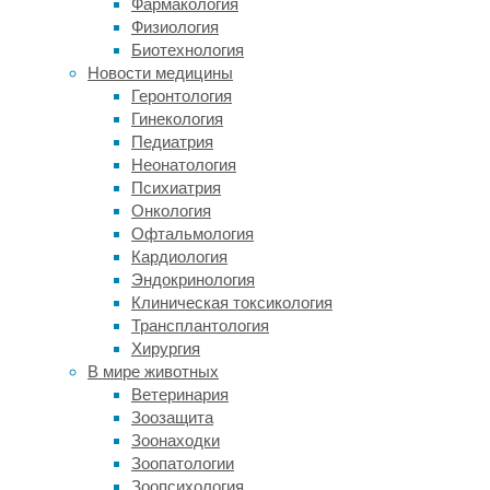
Фармакология
«нулевы
Физиология
вверх.
Биотехнология
Новости медицины
Геронтология
Вре
Гинекология
Педиатрия
Но с во
Неонатология
Даже ле
Психиатрия
развит
Онкология
у женщ
Офтальмология
быть св
Кардиология
ассоци
Эндокринология
(особен
Клиническая токсикология
гепатит
Трансплантология
Хирургия
При это
В мире животных
пьянств
Ветеринария
о панкр
Зоозащита
употре
Зоонаходки
Зоопатологии
Нельзя 
Зоопсихология