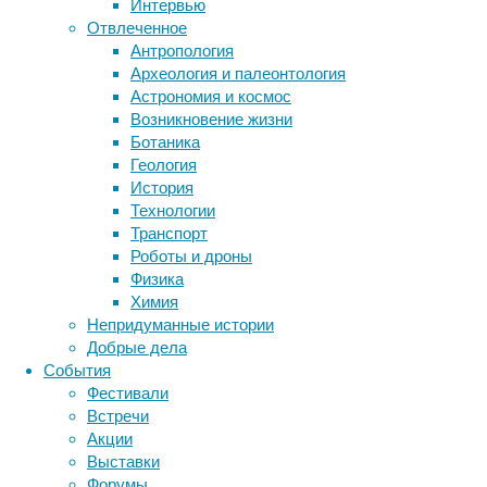
Интервью
продемо
Отвлеченное
показат
Антропология
на эту 
Археология и палеонтология
женщин,
Астрономия и космос
половин
Возникновение жизни
У таких
Ботаника
анализо
Геология
ошибки 
История
алкогол
Технологии
употреб
Транспорт
Роботы и дроны
В любом
Физика
следств
Химия
смертно
Непридуманные истории
которые
Добрые дела
живут д
События
жизнь. 
Фестивали
Встречи
Акции
Пол
Выставки
Форумы