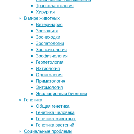
14 грам
Трансплантология
На правах эволюции: вместе с
миллили
Хирургия
перьями динозавры приобрели
водки.
В мире животных
перхоть
Ветеринария
Детали станков
Соответ
Зоозащита
Гнев помогает достигать цели
разные.
Зоонаходки
Выживанию одной из крупнейших
алкогол
Зоопатологии
птиц угрожают домовые мыши
здоровь
Зоопсихология
официал
Зоофизиология
грамма 
Герпетология
мужчина
Ихтиология
— не бо
Орнитология
потому,
Приматология
метабол
Энтомология
Эволюционная биология
Разные 
Генетика
разгово
Общая генетика
речь в 
Генетика человека
всему, 
Генетика животных
здоровь
Генетика растений
преимущ
Социальные проблемы