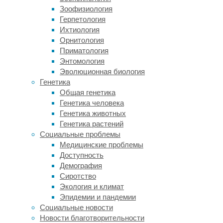
некото
Зоофизиология
Герпетология
Пить
Ихтиология
Орнитология
Приматология
Учитыва
Энтомология
советов
Эволюционная биология
Позиция
Генетика
европе
Общая генетика
спиртно
Генетика человека
«низкор
Генетика животных
все-так
Генетика растений
равно п
Социальные проблемы
исследо
Медицинские проблемы
содерж
Доступность
— не бо
Демография
напомню
Сиротство
мужчин 
Экология и климат
Эпидемии и пандемии
Береме
Социальные новости
данных 
Новости благотворительности
установ