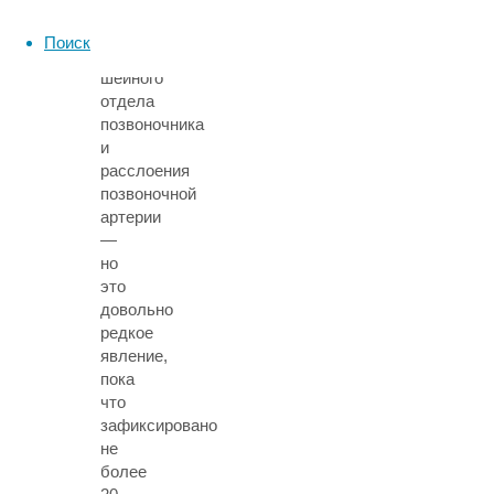
фоне
аномалии
Поиск
развития
шейного
отдела
позвоночника
и
расслоения
позвоночной
артерии
—
но
это
довольно
редкое
явление,
пока
что
зафиксировано
не
более