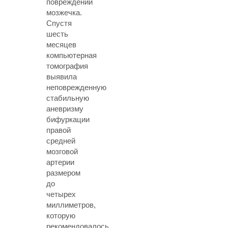
повреждений
мозжечка.
Спустя
шесть
месяцев
компьютерная
томография
выявила
неповрежденную
стабильную
аневризму
бифуркации
правой
средней
мозговой
артерии
размером
до
четырех
миллиметров,
которую
рекомендовалось