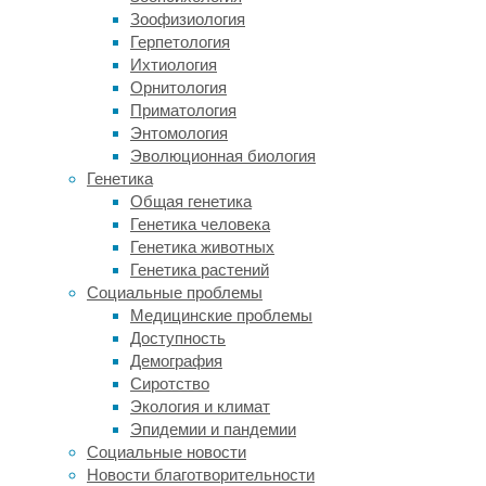
инсульт.
Зоофизиология
Существует
Герпетология
несколько
Ихтиология
гипотез
Орнитология
патофизиологических
Приматология
механизмов
Энтомология
таких
Эволюционная биология
инсультов.
Генетика
Например,
Общая генетика
сообщалось
,
Генетика человека
что
Генетика животных
расслоение
Генетика растений
одной
Социальные проблемы
из
Медицинские проблемы
шейных
Доступность
артерий
Демография
ответственно
Сиротство
за
Экология и климат
четверть
Эпидемии и пандемии
случаев
Социальные новости
инсультов
Новости благотворительности