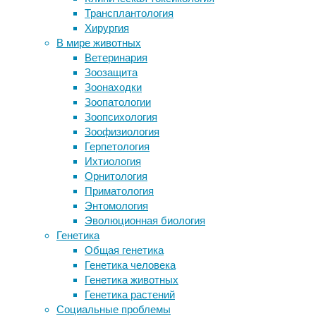
врачи
Трансплантология
продуктивные взаимоотношения с
описали
Хирургия
целевой аудиторией
случай
В мире животных
Признаки рака уретры у мужчин. Как
инсульта
Ветеринария
диагностировать заболевание?
у
Зоозащита
«Неправильный аист» — книга о
молодой
Зоонаходки
положительном образе приемной
женщины
Зоопатологии
семьи
после
Зоопсихология
того,
Зоофизиология
как
Следите за новостями
Герпетология
она
Ихтиология
покаталась
Орнитология
на
Приматология
аттракционе
Энтомология
с
Эволюционная биология
круговым
Генетика
движением.
Общая генетика
Как
Генетика человека
сообщается
Генетика животных
в
Генетика растений
журнале
Социальные проблемы
Cureus
,