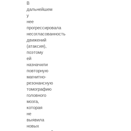
В
дальнейшем
у
нее
прогрессировала
несогласованность
движений
(атаксия),
поэтому
ей
назначили
повторную
магнитно-
резонансную
томографию
головного
мозга,
которая
не
выявила
новых