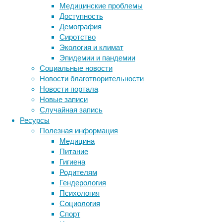
Медицинские проблемы
у
Доступность
нее
Демография
пострадало
Сиротство
правое
Экология и климат
полушарие
Эпидемии и пандемии
мозжечка.
Социальные новости
Новости благотворительности
Новости портала
Новые записи
Случайная запись
Ресурсы
Полезная информация
Инсульт
Медицина
традиционно
Питание
считается
Гигиена
заболеванием
Родителям
среднего
Гендерология
и
Психология
пожилого
Социология
Метки
возраста,
Спорт
из-