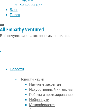
лет,
Конференции
ограничены.
Блог
Также
Поиск
не
до
конца
All Empathy Ventured
известно,
Всё сочувствие, на которое мы решились
насколько
для
них
опасны
модифицируемые
факторы
риска
Новости
—
высокое
Новости науки
кровяное
Научные закрытия
давление,
Искусственный интеллект
ожирение,
Роботы и протезирование
курение
Нейронауки
в
Микробиология
течение