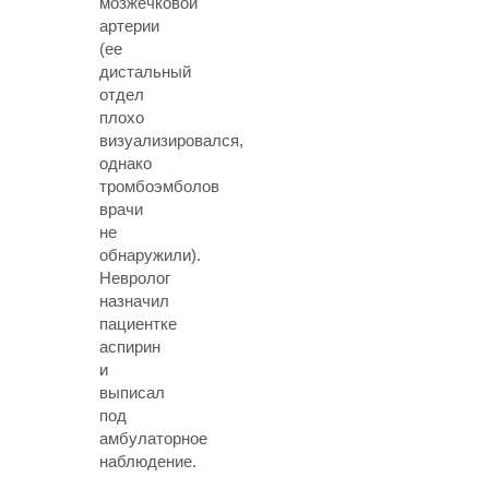
мозжечковой
артерии
(ее
дистальный
отдел
плохо
визуализировался,
однако
тромбоэмболов
врачи
не
обнаружили).
Невролог
назначил
пациентке
аспирин
и
выписал
под
амбулаторное
наблюдение.