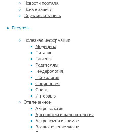
у
Новости портала
молодых.
Новые записи
А
Случайная запись
до
45
Ресурсы
процентов
людей
Полезная информация
с
Медицина
открытым
Питание
овальным
Гигиена
окном
Родителям
подверглись
Гендерология
повышенному
Психология
риску
Социология
инсульта.
Спорт
Кроме
Интервью
того,
Отвлеченное
в
Антропология
литературе
Археология и палеонтология
описано
Астрономия и космос
несколько
Возникновение жизни
случаев