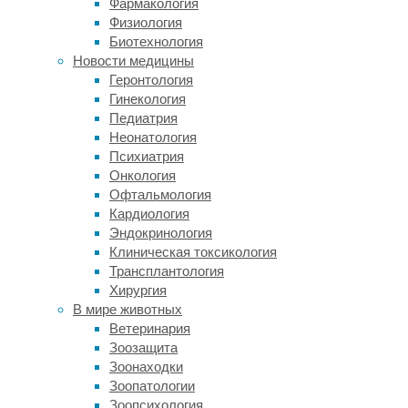
Фармакология
10
Физиология
лет
Биотехнология
и
Новости медицины
малоподвижный
Геронтология
образ
Гинекология
жизни.
Педиатрия
Неонатология
Поэтому
Психиатрия
часто
Онкология
врачи
Офтальмология
не
Кардиология
могут
Эндокринология
установить,
Клиническая токсикология
из-
Трансплантология
за
Хирургия
чего
В мире животных
у
Ветеринария
более
Зоозащита
молодых
Зоонаходки
пациентов
Зоопатологии
возникает
Зоопсихология