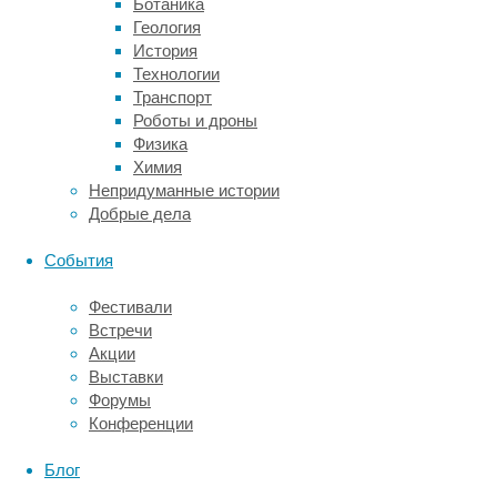
Ботаника
острого
Геология
ишемического
История
инсульта
Технологии
у
Транспорт
пациентов,
Роботы и дроны
которые
Физика
катались
Химия
на
Непридуманные истории
американских
Добрые дела
горках
или
События
других
аттракционах,
Фестивали
и
Встречи
у
Акции
которых
Выставки
случилось
Форумы
сдавление
Конференции
сонной
артерии
Блог
на