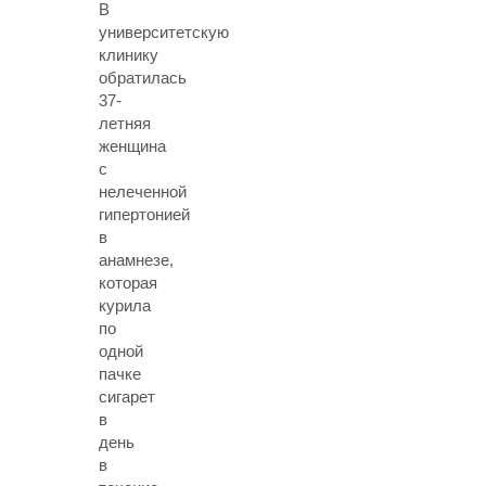
В
университетскую
клинику
обратилась
37-
летняя
женщина
с
нелеченной
гипертонией
в
анамнезе,
которая
курила
по
одной
пачке
сигарет
в
день
в