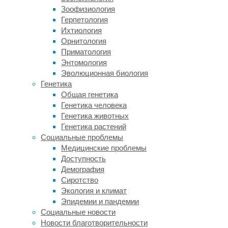
используемым
Зоофизиология
для
Герпетология
добычи
Ихтиология
нефти
Орнитология
и
Приматология
газа.
Энтомология
Свои
Эволюционная биология
выводы
Генетика
исследователи
Общая генетика
представили
Генетика человека
в
Генетика животных
журнале
Генетика растений
Nature
Социальные проблемы
Communications
.
Медицинские проблемы
Доступность
Специалисты
Демография
использовали
Сиротство
сеть
Экология и климат
из
Эпидемии и пандемии
восьми
Социальные новости
сейсмических
Новости благотворительности
станций,