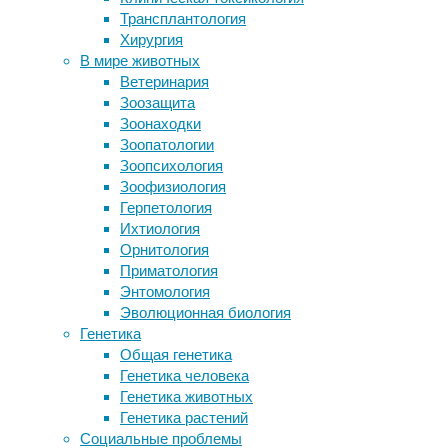
исследователей
Трансплантология
ученым галактики
обнаружила
Хирургия
Странная наука – 2024
новый
В мире животных
Гуамские альционы вернулись в
вид
Ветеринария
природу спустя 36 лет
землетрясений.
Зоозащита
Европейцы претерпели генетическую
Они
Зоонаходки
эволюцию за последние
«медленные»
Зоопатологии
тысячелетия
и
Зоопсихология
Иммунитет определяет болезнь на
продолжаются
Зоофизиология
глаз
дольше,
Герпетология
чем
Ихтиология
Следите за новостями
обычные.
Орнитология
А
Приматология
вызывает
Энтомология
их
Эволюционная биология
гидроразрыв
Генетика
пласта
Общая генетика
—
Генетика человека
метод,
Генетика животных
используемый
Генетика растений
в
Социальные проблемы