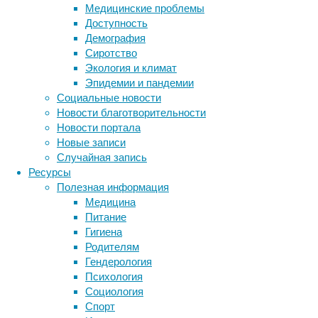
нефтедобыче.
Медицинские проблемы
Доступность
Демография
Сиротство
Экология и климат
Эпидемии и пандемии
Надо
Социальные новости
сказать,
Новости благотворительности
ученые
Новости портала
уже
Новые записи
знали
Случайная запись
о
Ресурсы
существовании
Полезная информация
так
Медицина
называемых
Питание
асейсмических
Гигиена
землетрясений.
Родителям
Они
Гендерология
были
Психология
спрогнозированы
Социология
численными
Спорт
моделями