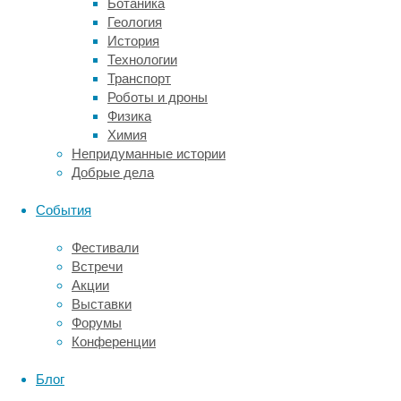
Ботаника
они
Геология
оказались
История
медленнее
Технологии
и
Транспорт
продолжительнее
Роботы и дроны
обычных
Физика
подземных
Химия
толчков.
Непридуманные истории
Такие
Добрые дела
землетрясения
так
События
и
назвали
Фестивали
—
Встречи
«медленные»,
Акции
или
Выставки
землетрясения
Форумы
с
Конференции
гибридной
волновой
Блог
формой.