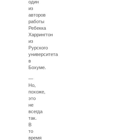
один
из
авторов
работы
Ребекка
Харрингтон
из
Рурского
университета
в
Бохуме.
—
Но,
похоже,
это
не
всегда
так.
В
то
время