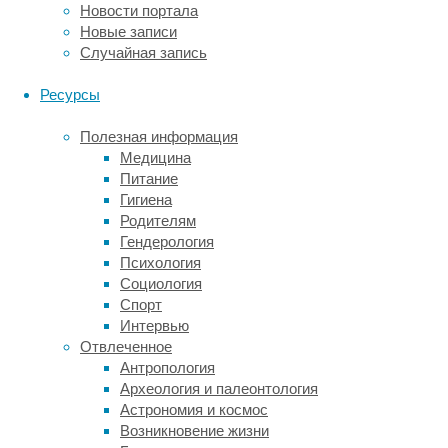
Новости портала
окружающих
Новые записи
нагнетательную
Случайная запись
скважину
на
Ресурсы
расстоянии
нескольких
Полезная информация
километров,
Медицина
и
Питание
зарегистрировали
Гигиена
данные
Родителям
примерно
Гендерология
о
Психология
350
Социология
землетрясениях.
Спорт
Примерно
Интервью
у
Отвлеченное
десяти
Антропология
процентов
Археология и палеонтология
выявили
Астрономия и космос
уникальные
Возникновение жизни
особенности: