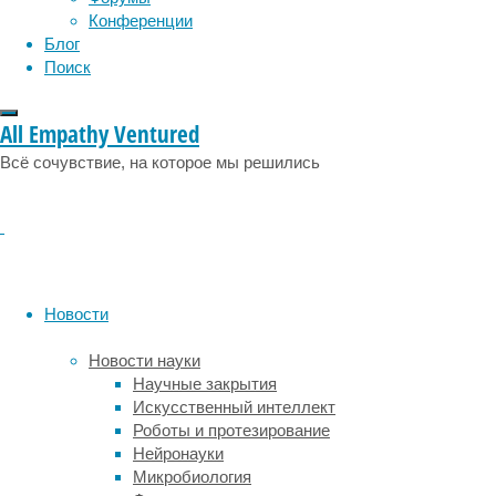
энергия
Конференции
не
Блог
выделяется,
Поиск
поэтому
такое
землетрясение
All Empathy Ventured
не
Всё сочувствие, на которое мы решились
столь
просто
зафиксировать.
Ученые
из
университетов
Новости
Виктория,
Макгилла
Новости науки
(Канада)
Научные закрытия
и
Искусственный интеллект
Рурского
Роботы и протезирование
в
Нейронауки
Бохуме
Микробиология
(Германия)