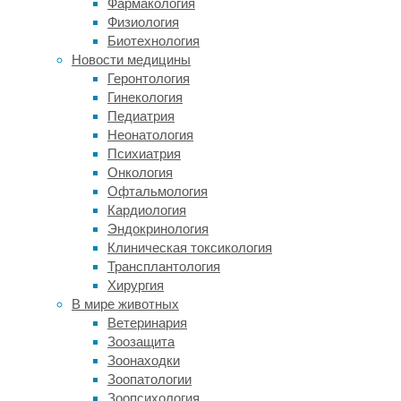
Фармакология
выявили
Физиология
промежуточный
Биотехнология
тип
Новости медицины
между
Геронтология
обычным
Гинекология
и
Педиатрия
асейсмическим
Неонатология
землетрясениями.
Психиатрия
Они
Онкология
представляют
Офтальмология
собой
Кардиология
новый
Эндокринология
вид
Клиническая токсикология
индуцированного
Трансплантология
землетрясения,
Хирургия
вызванного
В мире животных
гидравлическим
Ветеринария
разрывом
Зоозащита
пласта
Зоонаходки
—
Зоопатологии
методом,
Зоопсихология