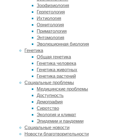
Когда
Зоофизиология
на
Герпетология
планете
Ихтиология
холодно,
Орнитология
углекислый
Приматология
газ
Энтомология
слабо
Эволюционная биология
связывается
Генетика
горными
Общая генетика
породами
Генетика человека
(скорость
Генетика животных
химических
Генетика растений
реакций
Социальные проблемы
связывания
Медицинские проблемы
СО2
Доступность
базальтами
Демография
падает).
Сиротство
За
Экология и климат
счет
Эпидемии и пандемии
этого
Социальные новости
главный
Новости благотворительности