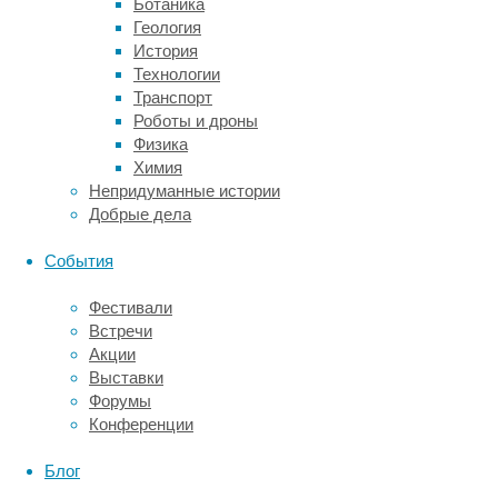
Ботаника
воздухе
Геология
снижается,
История
отчего
Технологии
парниковый
Транспорт
эффект
Роботы и дроны
падает
Физика
—
Химия
и
Непридуманные истории
снижает
Добрые дела
температуру
на
События
планете.
Фестивали
Робин
Встречи
Уордсворт
Акции
(
Robin
Выставки
Wordsworth)
,
Форумы
автор
Конференции
новой
работы,
Блог
направленной