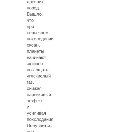
древних
пород.
Вышло,
что
при
серьезном
похолодании
океаны
планеты
начинают
активно
поглощать
углекислый
газ,
снижая
парниковый
эффект
и
усиливая
похолодания.
Получается,
при