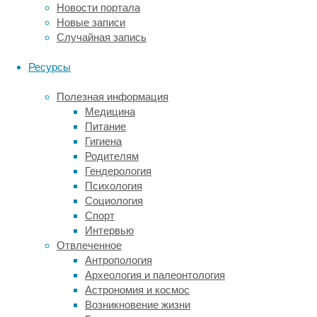
парниковый
Новости портала
газ
Новые записи
накапливается
Случайная запись
в
атмосфере,
Ресурсы
и
температура
Полезная информация
вновь
Медицина
растет.
Питание
Когда
Гигиена
на
Родителям
Земле
Гендерология
жарко,
Психология
скорость
Социология
связывания
Спорт
углекислого
Интервью
газа
Отвлеченное
резко
Антропология
ускоряется,
Археология и палеонтология
его
Астрономия и космос
концентрация
Возникновение жизни
в