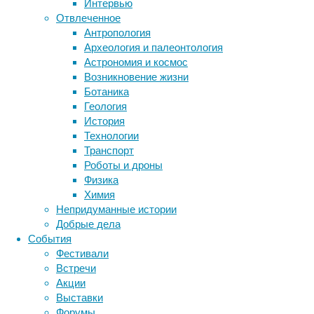
Интервью
Отвлеченное
Метки
Антропология
биология
Археология и палеонтология
бактерии
ДНК
Астрономия и космос
биотехнология
вирусы
восприятие
Возникновение жизни
животные
генетика
дети
диагностика
Ботаника
Работа
здоровье
знания
иммунитет
Геология
показывает
История
инфекции
инструменты и методы
неожиданную
Технологии
исследования
уязвимость
климат
когнитивистика
Транспорт
нашей
медицина
Роботы и дроны
планеты
метаболизм
лекарства
Физика
для
мозг
Химия
неврология
наука
такого
Непридуманные истории
нейробиология
нейроновости
хода
Добрые дела
нейрофизиология
событий.
общество
обучение
События
По
питание
онкология
память
палеонтология
Фестивали
расчетам,
психология
поведение
психиатрия
Встречи
в
Акции
социология
социальные проблемы
сон
последние
Выставки
физиология
эволюция
экология
20
Форумы