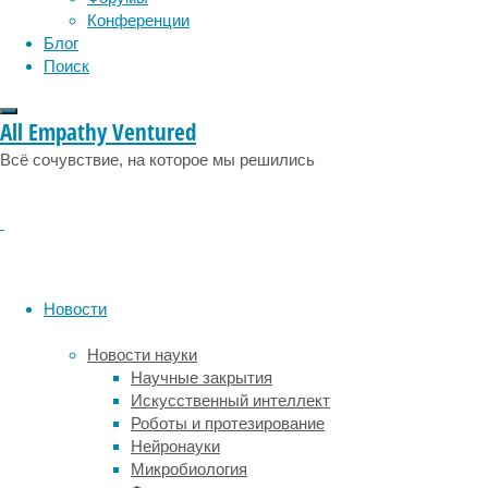
тысяч
эмоции
эпидемия
этология
Конференции
лет
Блог
Земля
Поиск
прошла
буквально
в
All Empathy Ventured
нескольких
Всё сочувствие, на которое мы решились
градусах
от
полного
и
постоянного
оледенения,
исключающего
Новости
выживание
крупных
Новости науки
наземных
Научные закрытия
многоклеточных.
Искусственный интеллект
Роботы и протезирование
Традиционно
Нейронауки
в
Микробиология
научном