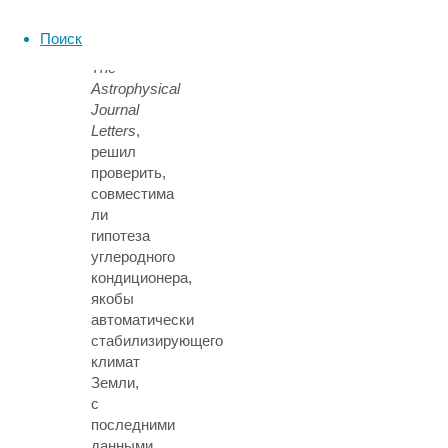
на
публикацию
Поиск
в
The
Astrophysical
Journal
Letters
,
решил
проверить,
совместима
ли
гипотеза
углеродного
кондиционера,
якобы
автоматически
стабилизирующего
климат
Земли,
с
последними
данными