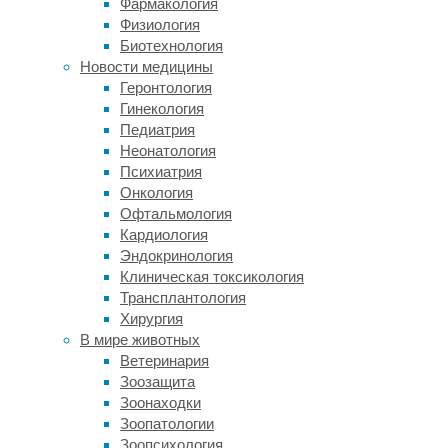
Фармакология
мире
Физиология
считалось,
Биотехнология
что
Новости медицины
климат
Геронтология
планет
Гинекология
земного
Педиатрия
типа
Неонатология
—
Психиатрия
включая
Онкология
нашу
Офтальмология
—
Кардиология
обладает
Эндокринология
«встроенным
Клиническая токсикология
термостатом»
Трансплантология
или,
Хирургия
как
В мире животных
его
Ветеринария
еще
Зоозащита
называют,
Зоонаходки
«углеродным
Зоопатологии
кондиционером».
Зоопсихология