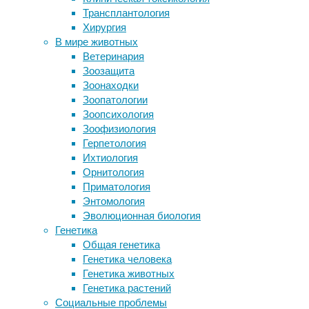
19/04/2021,
Трансплантология
Когда эмоции выходят из берегов
18:05
Хирургия
Японские гермофобы получат
19/01/2025
В мире животных
смартфон, который можно мыть с
астрономия
,
Ветеринария
мылом
биология
,
Зоозащита
Археологи описали зачатки
геология
,
Зоонаходки
письменности возрастом 40 тысяч
климат
,
Зоопатологии
лет
планетология
,
Зоопсихология
Повышенное потребление соли
экзопланеты
Зоофизиология
приводит к перестройкам внутри
Герпетология
мозга
Исследователь
Ихтиология
из
Орнитология
Гарварда
Следите за новостями
Приматология
проанализировал
Энтомология
вероятность
Эволюционная биология
полного
Генетика
оледенения
Общая генетика
всей
Генетика человека
поверхности
Генетика животных
—
Генетика растений
включая
Социальные проблемы
экватор