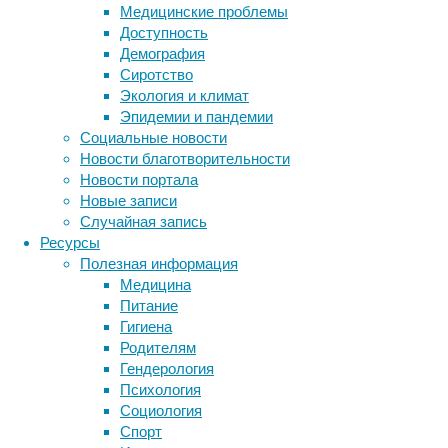
Медицинские проблемы
—
Доступность
для
Демография
планет
Сиротство
земного
Экология и климат
типа.
Эпидемии и пандемии
Оказалось,
Социальные новости
это
Новости благотворительности
частый
Новости портала
сценарий.
Новые записи
И
Случайная запись
он
Ресурсы
может
Полезная информация
быть
Медицина
причиной
Питание
уничтожения
Гигиена
всей
Родителям
сложной
Гендерология
жизни.
Психология
Социология
Спорт