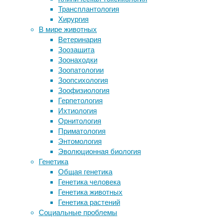
Трансплантология
палеогенетика
,
сернокислотных облаках Венеры
Хирургия
палеонтология
Настольная лазерная турель Photon
В мире животных
Matrix уничтожит 30 комаров за
Палеогенетики
Ветеринария
секунду
впервые
Зоозащита
Комбинация иммунотерапии и
секвенировали
Зоонаходки
вакцины от рака помогла мышам с
шесть
Зоопатологии
меланомой
митохондриальных
Зоопсихология
Биологи выяснили образ жизни
геномов
Зоофизиология
карликовых китов
большерогих
Герпетология
оленей
Ихтиология
Следите за новостями
из
Орнитология
рода
Приматология
Sinomegaceros
.
Энтомология
Эволюционная биология
Генетика
Общая генетика
Генетика человека
Генетика животных
Генетика растений
Социальные проблемы