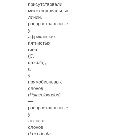
присутствовали
митохондриальные
линии,
распространенные
у
африканских
пятнистых
гиен
(
C.
crocuta
),
а
у
прямобивневых
слонов
(
Palaeoloxodon
)
—
распространенные
у
лесных
слонов
(
Loxodonta