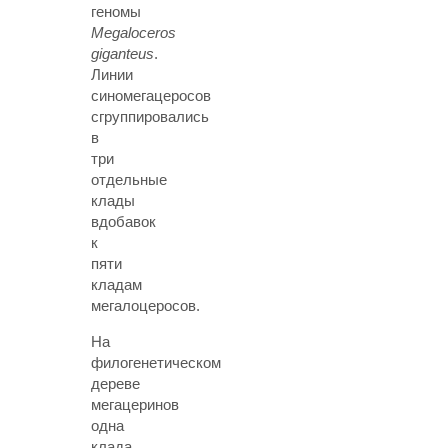
геномы
Megaloceros
giganteus
.
Линии
синомегацеросов
сгруппировались
в
три
отдельные
клады
вдобавок
к
пяти
кладам
мегалоцеросов.
На
филогенетическом
дереве
мегацеринов
одна
клада