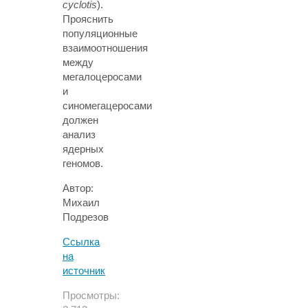
cyclotis
).
Прояснить
популяционные
взаимоотношения
между
мегалоцеросами
и
синомегацеросами
должен
анализ
ядерных
геномов.
Автор:
Михаил
Подрезов
Ссылка
на
источник
Просмотры: