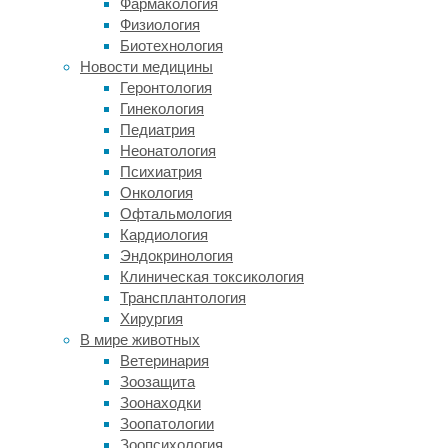
Фармакология
в
Физиология
журнале
Биотехнология
iScience
.
Новости медицины
Геронтология
Мегацерины
Гинекология
(большерогие
Педиатрия
олени)
Неонатология
были
Психиатрия
яркими
Онкология
представителями
Офтальмология
евразийской
Кардиология
плейстоценовой
Эндокринология
мегафауны.
Клиническая токсикология
Их
Трансплантология
останки
Хирургия
найдены
В мире животных
от
Ветеринария
Ирландии
Зоозащита
на
Зоонаходки
западе
Зоопатологии
до
Зоопсихология