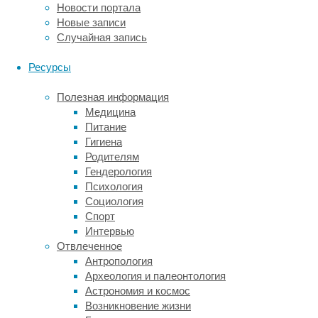
Новости портала
уже
Новые записи
в
Случайная запись
эпоху
голоцена
Ресурсы
—
примерно
Полезная информация
8–
Медицина
6
Питание
тысяч
Гигиена
лет
Родителям
назад.
Гендерология
Ареал
Психология
этого
Социология
вида
Спорт
охватывал
Интервью
обширные
Отвлеченное
пространства
Антропология
от
Археология и палеонтология
Атлантики
Астрономия и космос
на
Возникновение жизни
западе