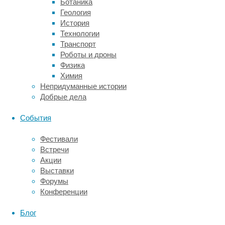
Ботаника
до
Геология
Восточной
История
Сибири
Технологии
на
Транспорт
востоке,
Роботы и дроны
где
Физика
они
Химия
соседствовали
Непридуманные истории
с
Добрые дела
другими
мегацеринами
События
из
рода
Фестивали
синомегацерос
Встречи
(
Sinomegaceros
).
Акции
Последние
Выставки
в
Форумы
палеонтологической
Конференции
летописи
представлены
Блог
несколькими