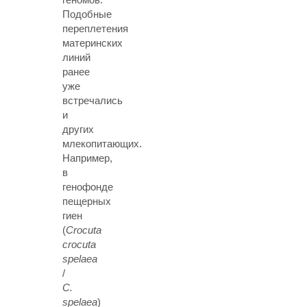
Подобные
переплетения
материнских
линий
ранее
уже
встречались
и
других
млекопитающих.
Например,
в
генофонде
пещерных
гиен
(
Crocuta
crocuta
spelaea
/
C.
spelaea
)