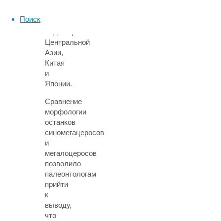
видами,
обитавшими
Поиск
на
территориях
Центральной
Азии,
Китая
и
Японии.
Сравнение
морфологии
останков
синомегацеросов
и
мегалоцеросов
позволило
палеонтологам
прийти
к
выводу,
что