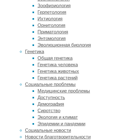
Японии
Зоофизиология
на
Герпетология
востоке.
Ихтиология
Об
Орнитология
этой
Приматология
трибе
Энтомология
копытных
Эволюционная биология
хорошо
Генетика
известно
Общая генетика
благодаря
Генетика человека
гигантскому
Генетика животных
оленю
Генетика растений
(
Megaloceros
Социальные проблемы
giganteus
),
Медицинские проблемы
появившемуся
Доступность
около
Демография
400
Сиротство
тысяч
Экология и климат
лет
Эпидемии и пандемии
назад
Социальные новости
и
Новости благотворительности
вымершему