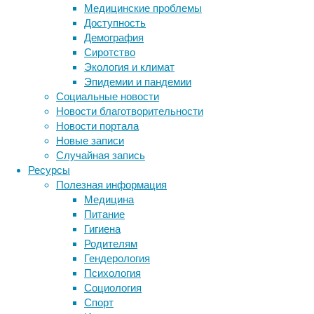
Медицинские проблемы
При
Доступность
филогенетическом
Демография
анализе
Сиротство
две
Экология и климат
из
Эпидемии и пандемии
трех
Социальные новости
выявленных
Новости благотворительности
клад
Новости портала
попали
Новые записи
в
Случайная запись
пределы
Ресурсы
генетического
Полезная информация
разнообразия
Медицина
большерогих
Питание
оленей
Гигиена
из
Родителям
рода
Гендерология
Megaloceros
,
Психология
несмотря
Социология
на
Спорт
то,