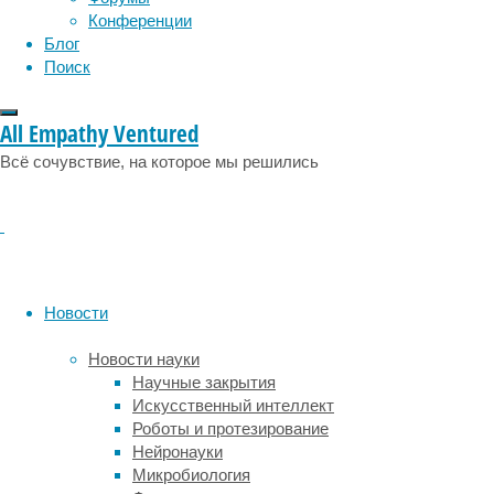
отделилась
Конференции
от
Блог
всех
Поиск
других
известных
митохондриальных
All Empathy Ventured
линий
Всё сочувствие, на которое мы решились
мегацеринов
раньше
всех
—
около
599
тысяч
Новости
лет
назад.
Новости науки
Об
Научные закрытия
этом
Искусственный интеллект
сообщается
Роботы и протезирование
в
Нейронауки
статье,
Микробиология
опубликованной