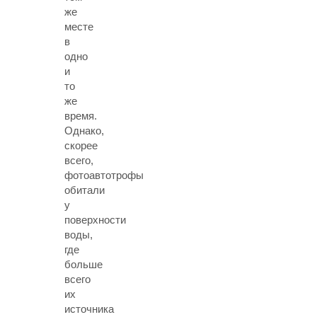
же
месте
в
одно
и
то
же
время.
Однако,
скорее
всего,
фотоавтотрофы
обитали
у
поверхности
воды,
где
больше
всего
их
источника