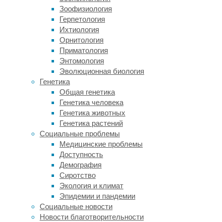
на
Зоофизиология
Земле
Герпетология
—
Ихтиология
весьма
Орнитология
сложная
Приматология
задача.
Энтомология
Эволюционная биология
Так,
Генетика
до
Общая генетика
сих
Генетика человека
пор
Генетика животных
не
Генетика растений
ясно,
Социальные проблемы
когда
Медицинские проблемы
и
Доступность
где
Демография
возникла
Сиротство
жизнь,
Экология и климат
когда
Эпидемии и пандемии
диверсифицировались
Социальные новости
ранние
Новости благотворительности
микробные