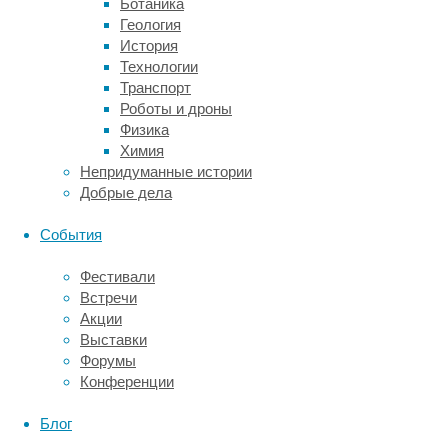
Ботаника
организмов),
Геология
крайне
История
редко
Технологии
сохраняются
Транспорт
из-
Роботы и дроны
за
Физика
постоянного
Химия
обновления
Непридуманные истории
земной
Добрые дела
коры.
События
Информацию
для
Фестивали
реконструкции
Встречи
ранних
Акции
экосистем
Выставки
обычно
Форумы
добывают
Конференции
из
морфологических
Блог
и
геохимических