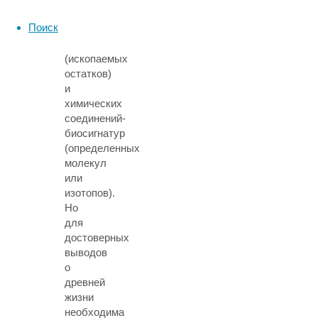
отпечатков
Поиск
—
фоссилий
(ископаемых
остатков)
и
химических
соединений-
биосигнатур
(определенных
молекул
или
изотопов).
Но
для
достоверных
выводов
о
древней
жизни
необходима