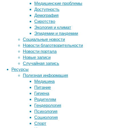
Медицинские проблемы
широкого
Доступность
и
Демография
непредвиденного
Сиротство
разнообразия
Экология и климат
микробной
Эпидемии и пандемии
жизни
Социальные новости
3,4
Новости благотворительности
миллиарда
Новости портала
лет
Новые записи
назад.
Случайная запись
Ресурсы
Земля и первый гипотетический суперконтин
Полезная информация
Медицина
Обнаруженные
Питание
следы
Гигиена
активности
Родителям
древних
Гендерология
микроорганизмов
Психология
свидетельствуют
Социология
о
Спорт
Метки
существовании