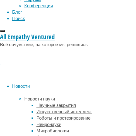
форма
Конференции
жизни
Блог
на
Поиск
нашей
планете,
возникшая
All Empathy Ventured
и
Всё сочувствие, на которое мы решились
прочно
утвердившаяся
еще
в
палеоархейскую
эру
(3,2-
Новости
3,6
миллиарда
Новости науки
лет
Научные закрытия
назад).
Искусственный интеллект
Ранние
Роботы и протезирование
следы
Нейронауки
их
Микробиология
жизнедеятельности