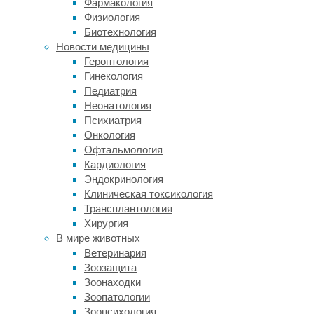
Фармакология
можно
Физиология
найти
Биотехнология
по
Новости медицины
всему
Геронтология
миру,
Гинекология
в
Педиатрия
морской
Неонатология
и
Психиатрия
гидротермальной
Онкология
средах.
Офтальмология
Однако
Кардиология
детально
Эндокринология
оценить
Клиническая токсикология
разнообразие
Трансплантология
ранних
Хирургия
микробных
В мире животных
экосистем
Ветеринария
для
Зоозащита
реконструкции
Зоонаходки
древней
Зоопатологии
жизни
Зоопсихология