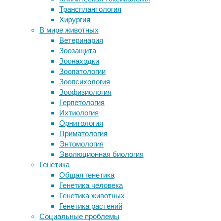
25/01/2024,
Трансплантология
заболеваний по фотографии
13:22
Хирургия
Говорят, все болезни от нервов…
25/01/2024
В мире животных
Ученые объяснили, как травмы
абиогенез
,
Ветеринария
головы могут запускать болезнь
биология
,
Зоозащита
Альцгеймера через вирус герпеса
геохимия
,
Зоонаходки
Житель Колорадо встретил в гараже
палеонтология
,
Зоопатологии
вымирающего американского хорька
фотосинтез
,
Зоопсихология
Вирусы для развития
эволюция
,
Зоофизиология
экология
Герпетология
Следите за новостями
Ихтиология
Новое
Орнитология
исследование
Приматология
образцов
Энтомология
горных
Эволюционная биология
пород
Генетика
из
Общая генетика
ЮАР
Генетика человека
позволило
Генетика животных
найти
Генетика растений
доказательства
Социальные проблемы
весьма