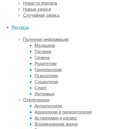
Новости портала
сообщества
Новые записи
и
Случайная запись
какие
организмы
Ресурсы
входили
в
Полезная информация
их
Медицина
состав.
Питание
Дело
Гигиена
в
Родителям
том,
Гендерология
что
Психология
древнейшие
Социология
геологические
Спорт
находки,
Интервью
включая
Отвлеченное
потенциальные
Антропология
биосигнатуры
Археология и палеонтология
(проявления
Астрономия и космос
последствий
Возникновение жизни
жизнедеятельности