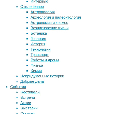
Интервью
сложных
биология
Отвлеченное
бактерии
ДНК
микробных
Антропология
биотехнология
вирусы
восприятие
сообществ
Археология и палеонтология
животные
генетика
уже
дети
диагностика
Астрономия и космос
в
здоровье
знания
иммунитет
Возникновение жизни
раннем
Ботаника
инфекции
инструменты и методы
архее,
Геология
исследования
на
климат
когнитивистика
История
самой
медицина
Технологии
заре
метаболизм
лекарства
Транспорт
зарождения
мозг
Роботы и дроны
неврология
наука
жизни
Физика
нейробиология
нейроновости
на
Химия
нейрофизиология
Земле.
общество
обучение
Непридуманные истории
питание
онкология
память
палеонтология
Добрые дела
Известно,
психология
поведение
психиатрия
События
что
Фестивали
социология
социальные проблемы
сон
микроорганизмы
Встречи
физиология
эволюция
—
экология
Акции
самая
эмоции
эпидемия
этология
Выставки
ранняя
Форумы