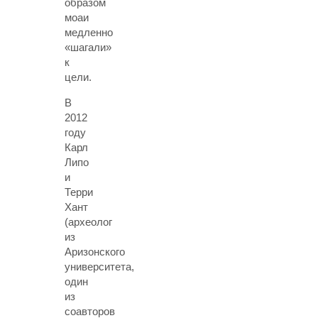
образом
моаи
медленно
«шагали»
к
цели.
В
2012
году
Карл
Липо
и
Терри
Хант
(археолог
из
Аризонского
университета,
один
из
соавторов