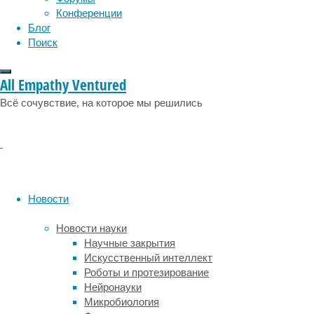
эмоции
эпидемия
и
этология
Конференции
небрежного
Блог
отношения
Поиск
к
природе
All Empathy Ventured
—
своего
Всё сочувствие, на которое мы решились
рода
«экоцида».
Принято
считать,
что
полинезийцы,
Новости
колонизировавшие
Рапа-
Новости науки
Нуи
Научные закрытия
около
Искусственный интеллект
1200
Роботы и протезирование
года,
Нейронауки
слишком
Микробиология
увлеклись