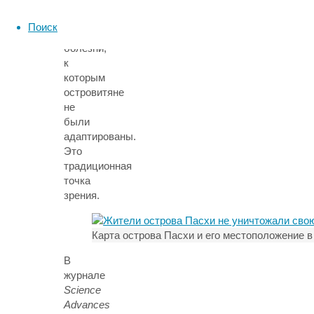
заморские
гости
Поиск
завезли
болезни,
к
которым
островитяне
не
были
адаптированы.
Это
традиционная
точка
зрения.
Карта острова Пасхи и его местоположение в
В
журнале
Science
Advances