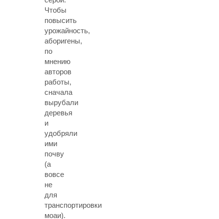
Чтобы
повысить
урожайность,
аборигены,
по
мнению
авторов
работы,
сначала
вырубали
деревья
и
удобряли
ими
почву
(а
вовсе
не
для
транспортировки
моаи).