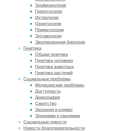
жили
Зоофизиология
за
Герпетология
счет
Ихтиология
рыболовства
Орнитология
(примерно
Приматология
50
Энтомология
процентов
Эволюционная биология
их
Генетика
питания)
Общая генетика
и
Генетика человека
сельского
Генетика животных
хозяйства.
Генетика растений
После
Социальные проблемы
уничтожения
Медицинские проблемы
деревьев,
Доступность
по
Демография
мнению
Сиротство
большинства
Экология и климат
ученых,
Эпидемии и пандемии
почва
Социальные новости
становилась
Новости благотворительности