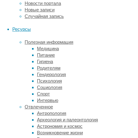
все
Новости портала
беднее,
Новые записи
урожаи
Случайная запись
падали,
люди
Ресурсы
голодали,
отчего
Полезная информация
начали
Медицина
воевать
Питание
между
Гигиена
собой.
Родителям
И
Гендерология
численность
Психология
населения
Социология
предсказуемо
Спорт
сократилась
Интервью
в
Отвлеченное
несколько
Антропология
раз.
Археология и палеонтология
Астрономия и космос
Когда
Возникновение жизни
в