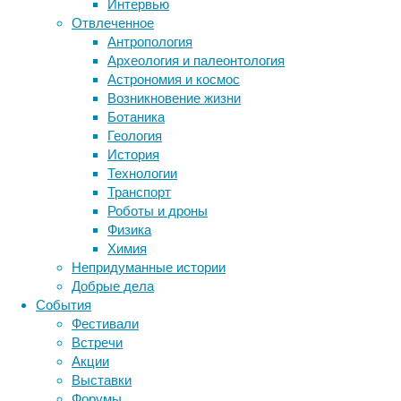
Интервью
не
Отвлеченное
имеет
Метки
Антропология
отношения
биология
Археология и палеонтология
бактерии
к
ДНК
Астрономия и космос
реальности.
биотехнология
вирусы
восприятие
Возникновение жизни
животные
генетика
дети
диагностика
Ботаника
здоровье
знания
иммунитет
Геология
История
инфекции
инструменты и методы
Технологии
исследования
климат
когнитивистика
Транспорт
медицина
Роботы и дроны
метаболизм
лекарства
Физика
Обычно
мозг
Химия
неврология
наука
историю
Непридуманные истории
нейробиология
нейроновости
острова
Добрые дела
нейрофизиология
Пасхи
общество
обучение
События
приводят
питание
онкология
память
палеонтология
Фестивали
как
психология
поведение
психиатрия
Встречи
пример
Акции
социология
социальные проблемы
сон
неэффективного
Выставки
физиология
эволюция
экология
хозяйствования
Форумы