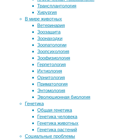
история
,
Трансплантология
Рукоделие как хобби. Какие
культура
Хирургия
просторы открывает творческая
В мире животных
деятельность
Авторы
Ветеринария
GPS поможет предсказывать
нового
Зоозащита
землетрясения
исследования
Зоонаходки
Почему плохой сон усиливает
утверждают,
Зоопатологии
атеросклероз
что
Зоопсихология
Люди высшего социального класса
численность
Зоофизиология
склонны преувеличивать свои
населения
Герпетология
способности
Рапа-
Ихтиология
Нуи
Орнитология
оставалась
Следите за новостями
Приматология
примерно
Энтомология
одинаковой
Эволюционная биология
на
Генетика
протяжении
Общая генетика
веков
Генетика человека
после
Генетика животных
колонизации
Генетика растений
острова.
Социальные проблемы
И