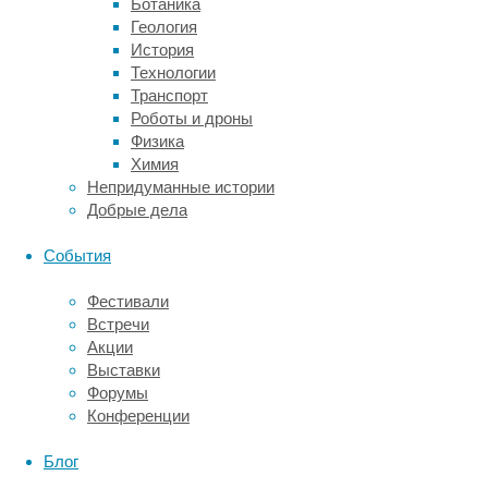
Ботаника
1722
Геология
году
История
на
Технологии
Рапа-
Транспорт
Нуи
Роботы и дроны
появились
Физика
первые
Химия
европейцы,
Непридуманные истории
там
Добрые дела
оставалось
не
События
более
трех
Фестивали
тысяч
Встречи
жителей.
Акции
Потом
Выставки
их
Форумы
стало
Конференции
еще
меньше
Блог
—