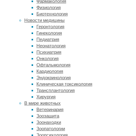
Фармакология
строительством
Физиология
огромных
Биотехнология
статуй
Новости медицины
—
Геронтология
моаи.
Гинекология
Для
Педиатрия
их
Неонатология
возведения
Психиатрия
якобы
Онкология
вырубили
Офтальмология
все
Кардиология
деревья,
Эндокринология
чем
Клиническая токсикология
необратимо
Трансплантология
испортили
Хирургия
экологическую
В мире животных
обстановку
Ветеринария
на
Зоозащита
острове.
Зоонаходки
Сами
Зоопатологии
рапануйцы
Зоопсихология