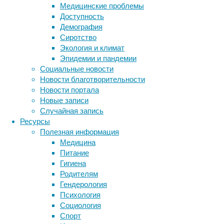
Медицинские проблемы
только
Доступность
прибытие
Демография
европейцев
Сиротство
привело
Экология и климат
к
Эпидемии и пандемии
сокращению
Социальные новости
числа
Новости благотворительности
коренных
Новости портала
жителей.
Новые записи
Из
Случайная запись
этого
Ресурсы
следует,
Полезная информация
что
Медицина
теория
Питание
упадка
Гигиена
местной
Родителям
культуры
Гендерология
из-
Психология
за
Социология
уничтожения
Спорт
лесов