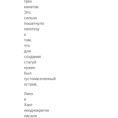
трех
канатов.
Это
сильно
пошатнуло
гипотезу
о
том,
что
для
создания
статуй
нужен
был
густонаселенный
остров.
Липо
и
Хант
неоднократно
писали