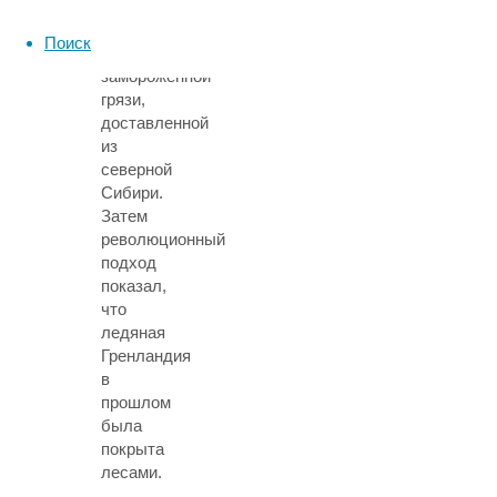
мамонта
в
Поиск
пробе
замороженной
грязи,
доставленной
из
северной
Сибири.
Затем
революционный
подход
показал,
что
ледяная
Гренландия
в
прошлом
была
покрыта
лесами.