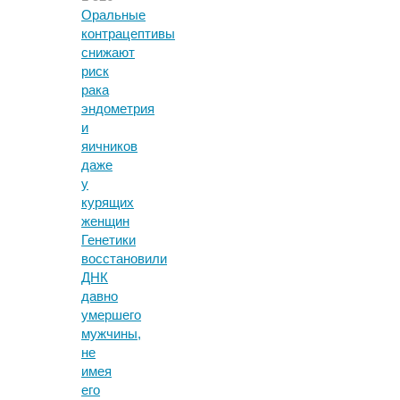
Оральные
контрацептивы
снижают
риск
рака
эндометрия
и
яичников
даже
у
курящих
женщин
Генетики
восстановили
ДНК
давно
умершего
мужчины,
не
имея
его