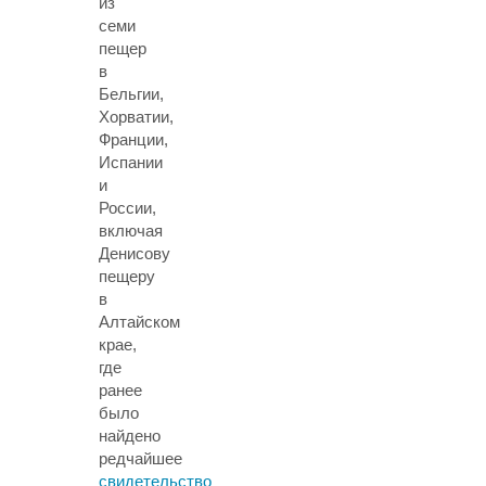
из
семи
пещер
в
Бельгии,
Хорватии,
Франции,
Испании
и
России,
включая
Денисову
пещеру
в
Алтайском
крае,
где
ранее
было
найдено
редчайшее
свидетельство