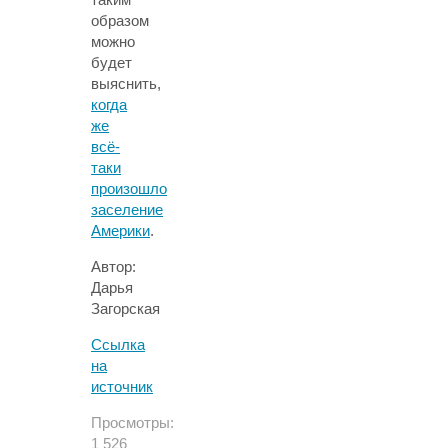
образом
можно
будет
выяснить,
когда
же
всё-
таки
произошло
заселение
Америки
.
Автор:
Дарья
Загорская
Ссылка
на
источник
Просмотры:
1 526