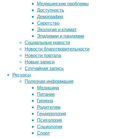
Медицинские проблемы
удачей.
Доступность
Но
Демография
новое
Сиротство
исследование
Экология и климат
показывает,
Эпидемии и пандемии
что
Социальные новости
для
Новости благотворительности
получения
Новости портала
ДНК
Новые записи
древних
Случайная запись
людей
Ресурсы
можно
Полезная информация
обойтись
Медицина
без
Питание
костей
Гигиена
и
Родителям
зубов.
Гендерология
Психология
Выход из пещеры Виндия, где был обнаружен
Социология
Спорт
Международная