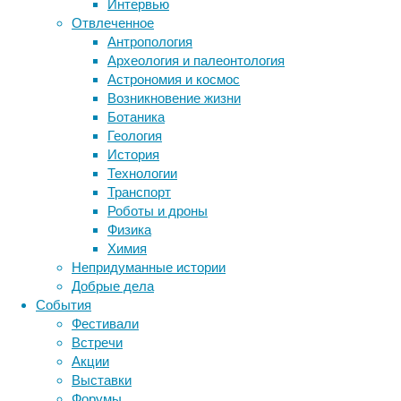
Интервью
команда
Отвлеченное
Метки
исследователей,
Антропология
в
биология
Археология и палеонтология
бактерии
ДНК
которую
Астрономия и космос
биотехнология
вирусы
восприятие
вошли
Возникновение жизни
животные
генетика
дети
также
диагностика
Ботаника
специалисты
здоровье
знания
иммунитет
Геология
из
История
инфекции
инструменты и методы
России,
Технологии
исследования
во
климат
когнитивистика
Транспорт
главе
медицина
Роботы и дроны
с
метаболизм
лекарства
Физика
немецкими
мозг
Химия
неврология
наука
учёными
Непридуманные истории
нейробиология
нейроновости
из
Добрые дела
нейрофизиология
Института
общество
обучение
События
эволюционной
питание
онкология
память
палеонтология
Фестивали
антропологии
психология
поведение
психиатрия
Встречи
Общества
Акции
социология
социальные проблемы
сон
Макса
Выставки
физиология
эволюция
экология
Планка
Форумы