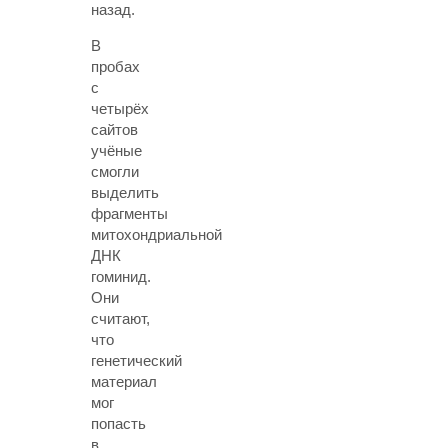
назад.
В
пробах
с
четырёх
сайтов
учёные
смогли
выделить
фрагменты
митохондриальной
ДНК
гоминид.
Они
считают,
что
генетический
материал
мог
попасть
в