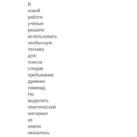
В
новой
работе
учёные
решили
использовать
необычную
технику
для
поиска
следов
пребывания
древних
гоминид.
Но
выделить
генетический
материал
из
земли
оказалось