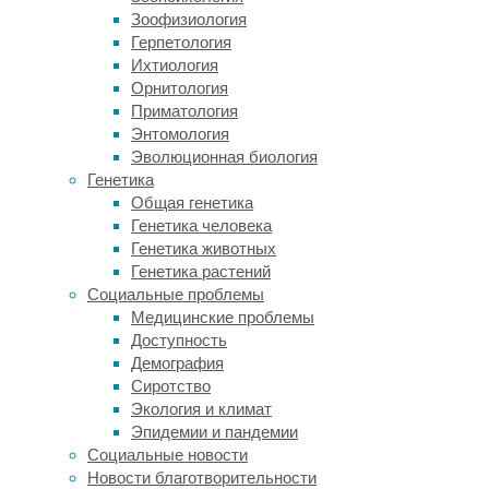
Вивиан
Зоофизиология
Слон
Герпетология
(Viviane
Ихтиология
Slon),
Орнитология
молекулярный
Приматология
биолог
Энтомология
Маттиас
Эволюционная биология
Майер
Генетика
(Matthias
Общая генетика
Meyer)
Генетика человека
и
Генетика животных
их
Генетика растений
коллеги
Социальные проблемы
вновь
Медицинские проблемы
исследовали
Доступность
пробы
Демография
грунта
Сиротство
из
Экология и климат
этой
Эпидемии и пандемии
и
Социальные новости
нескольких
Новости благотворительности