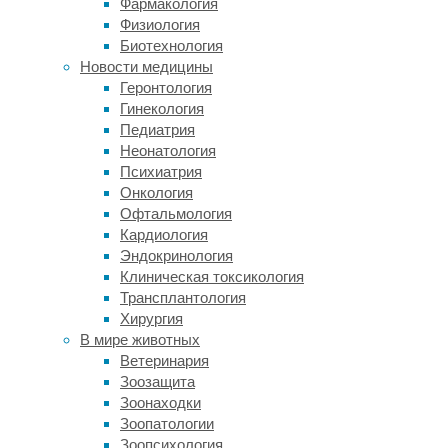
Фармакология
скелет
Физиология
неандертальца,
Биотехнология
из
Новости медицины
которого
Геронтология
впервые
Гинекология
удалось
Педиатрия
выделить
Неонатология
доисторическую
Психиатрия
ДНК,
Онкология
давшую
Офтальмология
ключ
Кардиология
к
Эндокринология
расшифровке
Клиническая токсикология
генома
Трансплантология
исчезнувших
Хирургия
родственников
В мире животных
человека.
Ветеринария
Четыре
Зоозащита
десятилетия
Зоонаходки
спустя
Зоопатологии
генетик
Зоопсихология