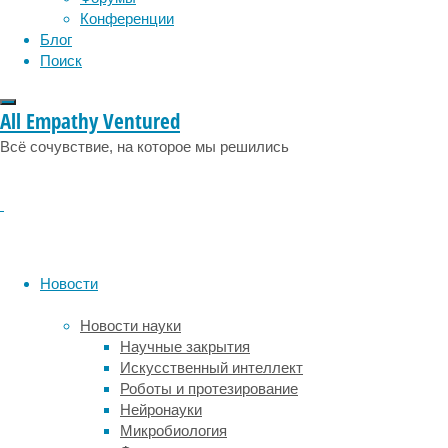
эмоции
эпидемия
выделила
этология
Конференции
ДНК
Блог
неандертальца
Поиск
и
денисовского
All Empathy Ventured
человека
из
Всё сочувствие, на которое мы решились
грунтовых
отложений
пещеры.
В
1974
году
Новости
в
пещере
Новости науки
Виндия
Научные закрытия
на
Искусственный интеллект
севере
Роботы и протезирование
Хорватии
Нейронауки
был
Микробиология
обнаружен