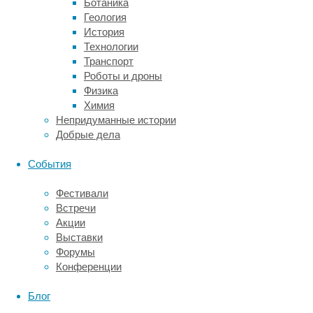
Ботаника
молекулы
Геология
ДНК
История
могут
Технологии
сохранять
Транспорт
свою
Роботы и дроны
структуру
Физика
на
Химия
протяжении
Непридуманные истории
700
Добрые дела
тысяч
лет.
События
В
2003
Фестивали
году
Встречи
исследователи
Акции
из
Выставки
Кембриджского
Форумы
университета
Конференции
впервые
обнаружили
Блог
ДНК