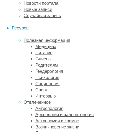
других
Новости портала
пещер,
Новые записи
чтобы
Случайная запись
опробовать
необычный
Ресурсы
метод
сбора
Полезная информация
материалов
Медицина
для
Питание
генетических
Гигиена
исследований.
Родителям
Гендерология
Известно,
Психология
что
Социология
в
Спорт
грунте
Интервью
холодных
Отвлеченное
пещер
Антропология
и
Археология и палеонтология
в
Астрономия и космос
вечной
Возникновение жизни
мерзлоте