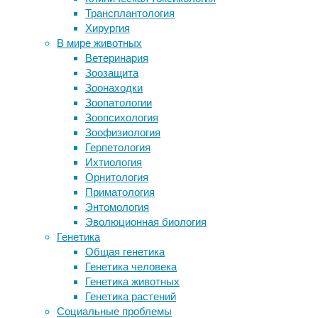
15/07/2024
Трансплантология
глубиной сна
антропология
,
Хирургия
7-минутная процедура МРТ поможет
археология
,
В мире животных
диагностировать инсульт
генетика
,
Ветеринария
Названы породы собак с
ДНК
,
Зоозащита
наименьшим и наибольшим риском
инструменты
Зоонаходки
рака
и
Зоопатологии
Редкие птицы Великобритании не
методы
,
Зоопсихология
захотели жить рядом с дорогами
история
Зоофизиология
Исследователи смогли «увидеть»
Герпетология
настроение
Найти
Ихтиология
останки
Орнитология
вымерших
Следите за новостями
Приматология
видов
Энтомология
людей
Эволюционная биология
с
Генетика
сохранившейся
Общая генетика
генетической
Генетика человека
информацией
Генетика животных
всегда
Генетика растений
считалось
Социальные проблемы
огромной