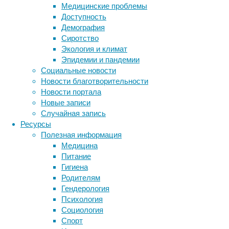
биологи
Медицинские проблемы
соответ
Доступность
проводя
Демография
швейца
Сиротство
Экология и климат
Обычно 
Эпидемии и пандемии
но благ
Социальные новости
транскр
Новости благотворительности
появляе
Новости портала
связанн
Новые записи
воздейс
Случайная запись
европей
Ресурсы
сигарет
Полезная информация
3R4F.
Медицина
Питание
Сначала
Гигиена
электро
Родителям
механиз
Гендерология
органот
Психология
бронхов
Социология
аэрозол
Спорт