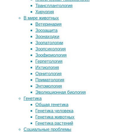
занимаю
Трансплантология
Исчезновение языков связали с
Великоб
Хирургия
высоким уровнем образования и
(ЭСДН) 
В мире животных
строительством дорог
для дос
Ветеринария
Лабораторные тесты для выявления
Зоозащита
Haemophilus ducreyi
Также, 
Зоонаходки
Жаркая погода и озон в воздухе
Управле
Зоопатологии
сделали собак агрессивными
препара
Зоопсихология
Как растения узнают о конце зимы
табака
Зоофизиология
с модиф
Герпетология
Мексик
Ихтиология
качеств
Орнитология
Приматология
Важной 
Энтомология
наличие
Эволюционная биология
этом св
Генетика
токсикол
Общая генетика
В ходе 
Генетика человека
структу
Генетика животных
онлайн-
Генетика растений
сообщес
Социальные проблемы