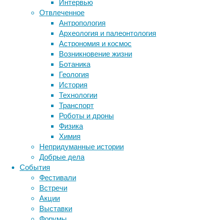
Интервью
«
Экспе
Отвлеченное
свойств
Антропология
концен
Археология и палеонтология
даже пр
Астрономия и космос
100 %-
Возникновение жизни
муцина 
Ботаника
воздуха
Геология
Как пок
История
электро
Технологии
жидкост
Транспорт
сигарет
Роботы и дроны
остаетс
Физика
Химия
Кроме т
Непридуманные истории
поврежд
Добрые дела
молекул
События
Иными с
Фестивали
электро
Встречи
организ
Акции
Выставки
Оценива
Форумы