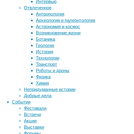
биология
Интервью
CA:
бактерии
ДНК
Отвлеченное
A
биотехнология
вирусы
восприятие
Антропология
Cancer
животные
генетика
дети
диагностика
Археология и палеонтология
Journal
здоровье
знания
иммунитет
Астрономия и космос
for
Возникновение жизни
инфекции
инструменты и методы
Clinicians
.
Ботаника
исследования
климат
когнитивистика
Геология
медицина
История
метаболизм
лекарства
Технологии
мозг
Транспорт
неврология
наука
Роботы и дроны
нейробиология
нейроновости
Физика
нейрофизиология
общество
обучение
Химия
питание
онкология
память
палеонтология
Непридуманные истории
Специалисты
психология
поведение
психиатрия
Добрые дела
Американского
События
социология
социальные проблемы
сон
онкологического
Фестивали
физиология
эволюция
экология
общества
Встречи
(ACS)
эмоции
эпидемия
этология
Акции
оценили
Выставки
показатели
Форумы