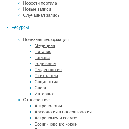
и
Новости портала
шесть
Новые записи
связанных
Случайная запись
с
раком
Ресурсы
инфекций.
Полезная информация
Информация
Медицина
по
Питание
количеству
Гигиена
случаев
Родителям
рака
Гендерология
и
Психология
смертности
Социология
была
Спорт
получена
Интервью
из
Отвлеченное
Центров
Антропология
по
Археология и палеонтология
контролю
Астрономия и космос
и
Возникновение жизни
профилактике