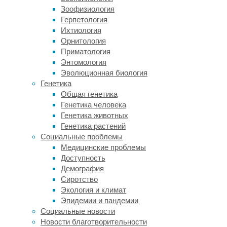
употребление
Зоофизиология
алкоголя,
Герпетология
употребление
Ихтиология
красного
Орнитология
и
Приматология
обработанного
Энтомология
мяса,
Эволюционная биология
низкий
Генетика
уровень
Общая генетика
потребления
Генетика человека
фруктов,
Генетика животных
овощей,
Генетика растений
пищевых
Социальные проблемы
волокон
Медицинские проблемы
и
Доступность
диетического
Демография
кальция,
Сиротство
физическая
Экология и климат
инертность,
Эпидемии и пандемии
ультрафиолетовое
Социальные новости
излучение
Новости благотворительности