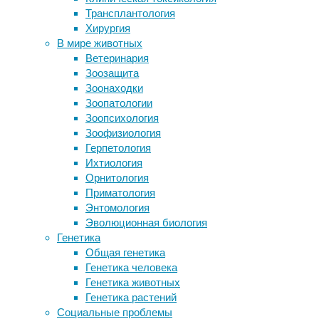
Трансплантология
риска
У нервных клеток нашли неучтенную
Хирургия
активность
В мире животных
Ученые научились находить тромбы
19/12/2017,
Ветеринария
с помощью лазера
18:56
Зоозащита
Дофамин вызвал разные эффекты у
11/11/2019
Зоонаходки
мышей в начале и конце обучения
диагностика
,
Зоопатологии
Картинка дня: чем мы слышим?
здоровье
,
Зоопсихология
медицина
,
Зоофизиология
онкология
,
Следите за новостями
Герпетология
профилактика
,
Ихтиология
социальные
Орнитология
проблемы
Приматология
Энтомология
Более
Эволюционная биология
четырех
Генетика
из
Общая генетика
десяти
Генетика человека
случаев
Генетика животных
рака
Генетика растений
среди
Социальные проблемы
взрослых