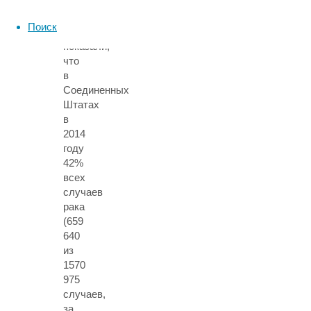
метаанализов.
Поиск
Результаты
показали,
что
в
Соединенных
Штатах
в
2014
году
42%
всех
случаев
рака
(659
640
из
1570
975
случаев,
за