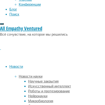
распространенности
Конференции
инвазивного
Блог
рака
Поиск
и
смертности
от
All Empathy Ventured
онкозаболеваний
Всё сочувствие, на которое мы решились
(за
исключением
немеланомного
рака
кожи)
у
взрослых
Новости
пациентов
старше
Новости науки
30
Научные закрытия
лет
Искусственный интеллект
в
Роботы и протезирование
США
Нейронауки
за
Микробиология