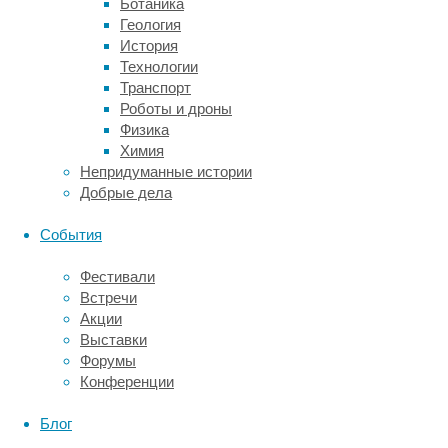
Ботаника
заболеваний
Геология
(CDC)
История
и
Технологии
Национального
Транспорт
института
Роботы и дроны
рака,
Физика
данные
Химия
по
Непридуманные истории
распространенности
Добрые дела
факторов
риска
События
–
из
Фестивали
национальных
Встречи
репрезентативных
Акции
исследований
Выставки
и
Форумы
опубликованных
Конференции
крупномасштабных
анализов
Блог
и