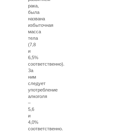
рака,
была
названа
избыточная
масса
тела
(7,8
и
6,5%
соответственно).
За
ним
следует
употребление
алкоголя
–
5,6
и
4,0%
соответственно.