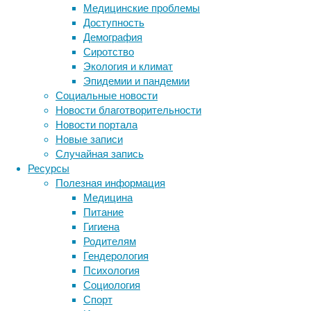
Медицинские проблемы
американцев
Доступность
и
Демография
почти
Сиротство
половина
Экология и климат
смертельных
Эпидемии и пандемии
исходов
Социальные новости
онкозаболеваний
Новости благотворительности
связаны
Новости портала
с
Новые записи
потенциально
Случайная запись
изменяемыми
Ресурсы
факторами
Полезная информация
риска,
Медицина
говорится
Питание
в
Гигиена
исследовании,
Родителям
результаты
Гендерология
которого
Психология
опубликованы
Социология
в
Метки
Спорт
журнале