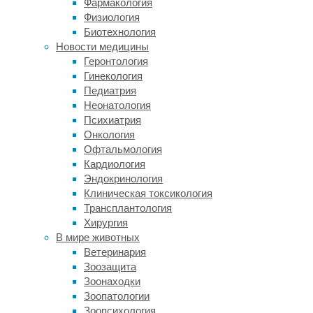
2014
Фармакология
год.
Физиология
Отмечается,
Биотехнология
что
Новости медицины
случаи
Геронтология
развития
Гинекология
онкозаболеваний
Педиатрия
были
Неонатология
связаны
Психиатрия
с
Онкология
потенциально
Офтальмология
модифицируемыми
Кардиология
факторами
Эндокринология
риска,
Клиническая токсикология
такими
Трансплантология
как
Хирургия
табакокурение,
В мире животных
пассивное
Ветеринария
курение,
Зоозащита
избыточная
Зоонаходки
масса
Зоопатологии
тела,
Зоопсихология