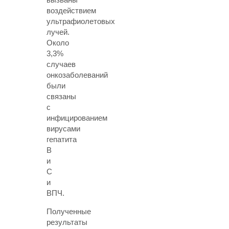
воздействием
ультрафиолетовых
лучей.
Около
3,3%
случаев
онкозаболеваний
были
связаны
с
инфицированием
вирусами
гепатита
В
и
С
и
ВПЧ.
Полученные
результаты