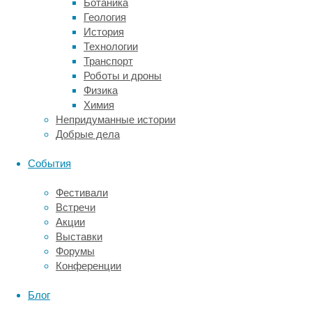
Ботаника
нам
Геология
не
История
приходится
Технологии
расчищать
Транспорт
под
Роботы и дроны
пастбища
Физика
новые
Химия
территории.
Непридуманные истории
С
Добрые дела
другой
стороны,
События
фермы
нередко
Фестивали
обвиняют
Встречи
в
Акции
том,
Выставки
что
Форумы
они
Конференции
просто
загрязняют
Блог
окружающую