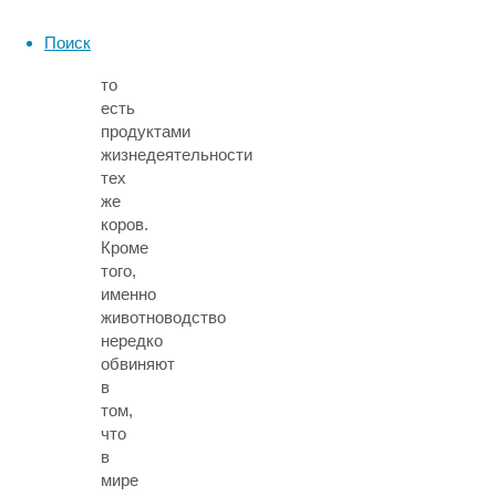
среду
биологическими
Поиск
отходами,
то
есть
продуктами
жизнедеятельности
тех
же
коров.
Кроме
того,
именно
животноводство
нередко
обвиняют
в
том,
что
в
мире