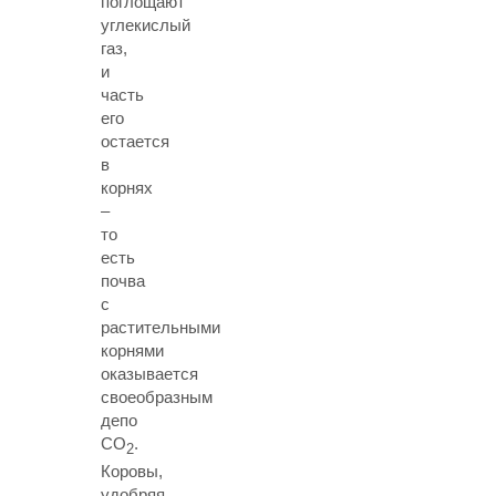
поглощают
углекислый
газ,
и
часть
его
остается
в
корнях
–
то
есть
почва
с
растительными
корнями
оказывается
своеобразным
депо
CO
.
2
Коровы,
удобряя