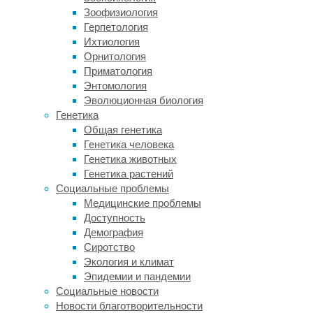
Зоофизиология
по
Герпетология
пастбищам
Ихтиология
и
Орнитология
не
Приматология
ест
Энтомология
свежую
Эволюционная биология
траву
Генетика
–
Общая генетика
их
Генетика человека
держат
Генетика животных
на
Генетика растений
фермах
Социальные проблемы
и
Медицинские проблемы
кормят
Доступность
специальным
Демография
кормом
Сиротство
на
Экология и климат
основе
Эпидемии и пандемии
зерновых
Социальные новости
культур,
Новости благотворительности
сои