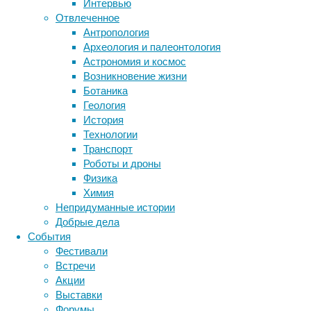
Интервью
причина,
Отвлеченное
по
Антропология
которой
Метки
Археология и палеонтология
о
биология
Астрономия и космос
коровах,
бактерии
ДНК
Возникновение жизни
овцах
биотехнология
вирусы
восприятие
Ботаника
и
животные
генетика
дети
диагностика
Геология
козах
здоровье
знания
иммунитет
История
все
Технологии
инфекции
чаще
инструменты и методы
Транспорт
говорят
исследования
климат
когнитивистика
Роботы и дроны
в
медицина
Физика
контексте
метаболизм
лекарства
Химия
глобального
мозг
Непридуманные истории
потепления
неврология
наука
Добрые дела
–
нейробиология
нейроновости
События
то,
нейрофизиология
общество
обучение
Фестивали
что
питание
онкология
память
палеонтология
Встречи
их
психология
поведение
психиатрия
Акции
становится
Выставки
все
социология
социальные проблемы
сон
Форумы
больше.