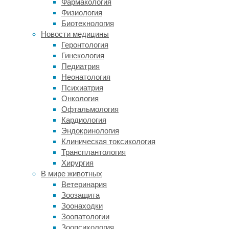
Фармакология
количество
Физиология
потребляемого
Биотехнология
мяса
Новости медицины
на
Геронтология
человека
Гинекология
станет
Педиатрия
в
Неонатология
два
Психиатрия
раза
Онкология
больше,
Офтальмология
чем
Кардиология
сейчас.
Эндокринология
Клиническая токсикология
Не
Трансплантология
секрет,
Хирургия
что
В мире животных
большая
Ветеринария
часть
Зоозащита
коров
Зоонаходки
вовсе
Зоопатологии
не
Зоопсихология
гуляет