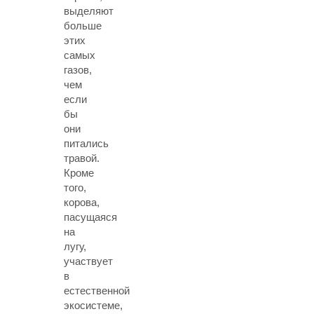
выделяют
больше
этих
самых
газов,
чем
если
бы
они
питались
травой.
Кроме
того,
корова,
пасущаяся
на
лугу,
участвует
в
естественной
экосистеме,