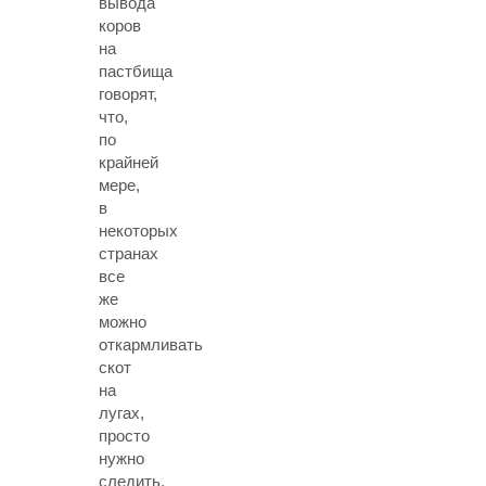
вывода
коров
на
пастбища
говорят,
что,
по
крайней
мере,
в
некоторых
странах
все
же
можно
откармливать
скот
на
лугах,
просто
нужно
следить,