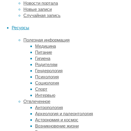
Новости портала
или,
Новые записи
например,
Случайная запись
кукурузы.
С
Ресурсы
одной
стороны,
Полезная информация
держа
Медицина
коров
Питание
на
Гигиена
фермах,
Родителям
мы
Гендерология
сохраняем
Психология
луга
Социология
и
Спорт
леса
Интервью
–
Отвлеченное
скот
Антропология
не
Археология и палеонтология
выедает
Астрономия и космос
траву
Возникновение жизни
и