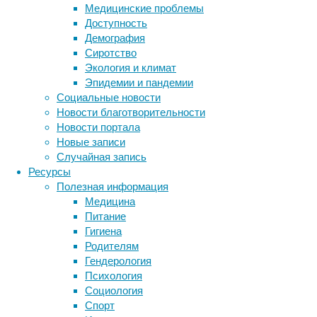
особенности
Медицинские проблемы
пищеварения
Доступность
и
Демография
обмена
Сиротство
веществ:
Экология и климат
среди
Эпидемии и пандемии
газов,
Социальные новости
которые
Новости благотворительности
выделяют
Новости портала
животные,
Новые записи
есть
Случайная запись
и
Ресурсы
метан,
Полезная информация
и
Медицина
углекислый
Питание
газ.
Гигиена
Родителям
Гендерология
Психология
Социология
Спорт
Другая