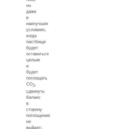
но
даже
в
наилучших
условиях,
когда
пастбище
будет
оставаться
целым
и
будет
поглощать
CО
,
2
сдвинуть
баланс
в
сторону
поглощения
не
выйдет: