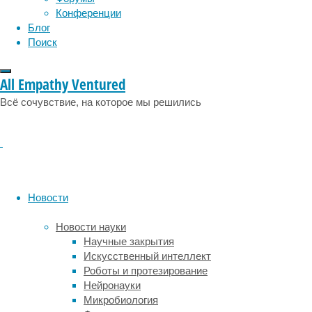
физиология
эволюция
экология
Конференции
Мир
эмоции
эпидемия
этология
Блог
постепенно
Поиск
выбирается
из
бедности,
All Empathy Ventured
и
в
Всё сочувствие, на которое мы решились
развивающихся
странах
люди
едят
все
больше
Новости
мясной
пищи,
Новости науки
и
Научные закрытия
считается,
Искусственный интеллект
что
Роботы и протезирование
к
Нейронауки
2050
Микробиология
году