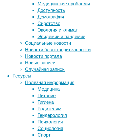
редактирования
Медицинские проблемы
генома.
Доступность
Этот
Демография
метод
Сиротство
будет
Экология и климат
внедрен
Эпидемии и пандемии
для
Социальные новости
лечения
Новости благотворительности
целого
Новости портала
ряда
Новые записи
заболеваний.
Случайная запись
Ресурсы
Полезная информация
Медицина
Питание
Гигиена
Родителям
Гендерология
Психология
Социология
Спорт
«Наша