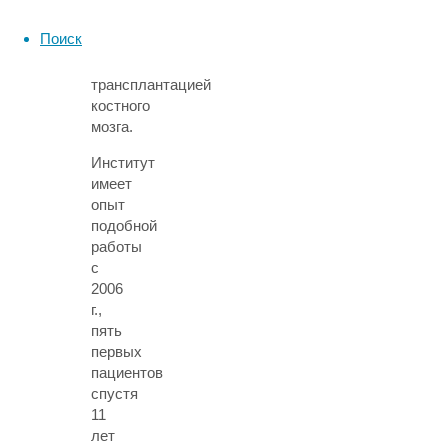
на
высокодозную
Поиск
химиотерапию
с
трансплантацией
костного
мозга.
Институт
имеет
опыт
подобной
работы
с
2006
г.,
пять
первых
пациентов
спустя
11
лет