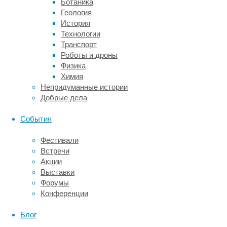
Ботаника
с
Геология
ВИЧ
История
и
Технологии
лимфомами.
Транспорт
Среди
Роботы и дроны
73
Физика
наблюдаемых
Химия
преобладают
Непридуманные истории
больные
Добрые дела
с
агрессивными
События
лимфомами.
Общая
Фестивали
выживаемость
Встречи
этих
Акции
пациентов
Выставки
составляет
Форумы
64%.
Конференции
Предполагается
отбор
Блог
больных