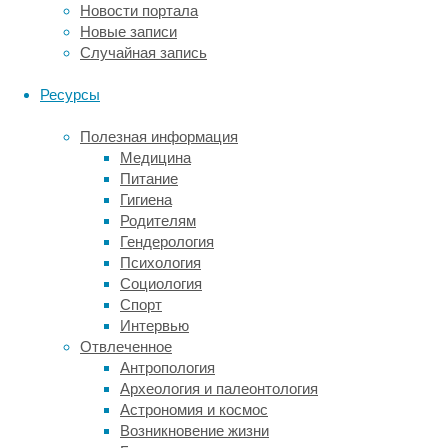
Новости портала
пациентам
Новые записи
требуется
Случайная запись
трансплантация
костного
Ресурсы
мозга.
В
Полезная информация
институте
Медицина
проводится
Питание
ретроспективное
Гигиена
исследование
Родителям
с
Гендерология
участием
Психология
пациентов
Социология
со
Спорт
всей
Интервью
России
Отвлеченное
для
Антропология
анализа
Археология и палеонтология
эффективности
Астрономия и космос
лечения
Возникновение жизни
пациентов