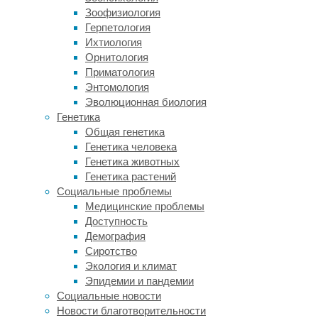
клинических
Зоофизиология
испытаний
Герпетология
медицинских
Ихтиология
изделий».
Орнитология
Приматология
Потребность
Энтомология
в
Эволюционная биология
лечении
Генетика
методом
Общая генетика
целенаправленного
Генетика человека
точечного
Генетика животных
воздействия
Генетика растений
на
Социальные проблемы
ДНК
Медицинские проблемы
в
Доступность
России
Демография
достигает
Сиротство
800
Экология и климат
человек
Эпидемии и пандемии
в
Социальные новости
год;
Новости благотворительности
этим