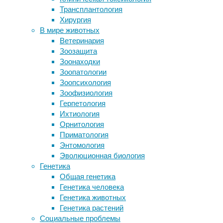
генная
Трансплантология
салоне автомобиля ослабила
инженерия
,
Хирургия
укачивание в ночных поездках
геном
,
В мире животных
Perseverance подтвердил
ДНК
,
Ветеринария
существование древнего озера на
медицина
,
Зоозащита
месте марсианского кратера
онкология
Зоонаходки
Коронавирус, паника и нелепые
Зоопатологии
поступки. Последние новости
Институт
Зоопсихология
эпидемии
детской
Зоофизиология
Опиоид научили действовать только
онкологии,
Герпетология
в месте воспаления
гематологии
Ихтиология
и
Орнитология
Следите за новостями
трансплантологии
Приматология
им.
Энтомология
Р.М.
Эволюционная биология
Горбачевой
Генетика
в
Общая генетика
Петербурге
Генетика человека
создает
Генетика животных
универсальную
Генетика растений
платформу
Социальные проблемы