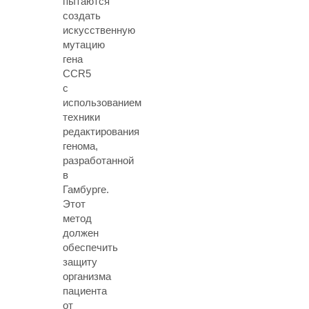
пытаются
создать
искусственную
мутацию
гена
CCR5
с
использованием
техники
редактирования
генома,
разработанной
в
Гамбурге.
Этот
метод
должен
обеспечить
защиту
организма
пациента
от