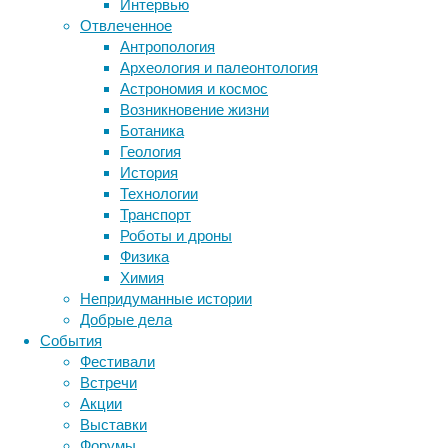
Интервью
клиника
Отвлеченное
проводит
Метки
Антропология
системную
биология
Археология и палеонтология
работу
бактерии
ДНК
Астрономия и космос
по
биотехнология
вирусы
восприятие
Возникновение жизни
оказанию
животные
генетика
дети
диагностика
Ботаника
помощи
здоровье
знания
иммунитет
Геология
пациентам
История
инфекции
инструменты и методы
с
Технологии
ВИЧ
исследования
климат
когнитивистика
Транспорт
и
медицина
Роботы и дроны
лимфомами
метаболизм
лекарства
Физика
и
мозг
Химия
неврология
подготовке
наука
Непридуманные истории
к
нейробиология
нейроновости
Добрые дела
открытию
нейрофизиология
общество
обучение
События
нового
питание
онкология
память
палеонтология
Фестивали
направления
психология
поведение
психиатрия
Встречи
–
Акции
лечения
социология
социальные проблемы
сон
Выставки
физиология
с
эволюция
экология
Форумы
помощью