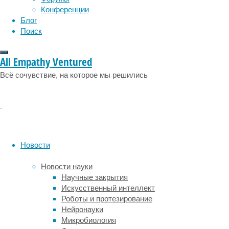
эмоции
эпидемия
этология
Конференции
редактирования
Блог
генов
Поиск
и
трансплантации.
Мы
All Empathy Ventured
отрабатываем
Всё сочувствие, на которое мы решились
универсальную
платформу
для
редактирования
генома
и
лечения
Новости
огромного
количества
Новости науки
заболеваний»,
Научные закрытия
–
Искусственный интеллект
заявила
Роботы и протезирование
старший
Нейронауки
научный
Микробиология
сотрудник