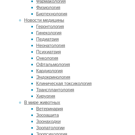
Фармакология
этого
Физиология
института,
Биотехнология
гематолог
Новости медицины
Марина
Геронтология
Попова
.
Гинекология
Она
Педиатрия
выступила
Неонатология
на
Психиатрия
конференции
Онкология
«Актуальные
Офтальмология
вопросы
Кардиология
доклинических
Эндокринология
и
Клиническая токсикология
клинических
Трансплантология
исследований
Хирургия
лекарственных
В мире животных
средств,
Ветеринария
биомедицинских
Зоозащита
клеточных
Зоонаходки
продуктов
Зоопатологии
и
Зоопсихология