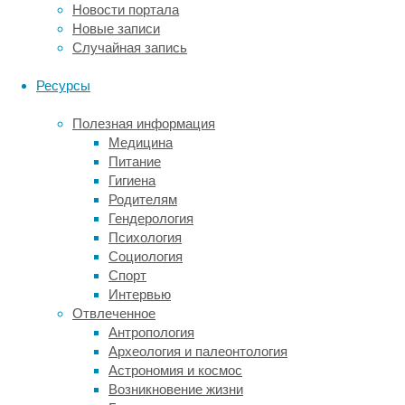
за
Новости портала
распространения
Новые записи
новых
Случайная запись
штаммов
SARS-
Ресурсы
Cov-
2.
Полезная информация
Медицина
Ученые
Питание
выяснили,
Гигиена
что
Родителям
переживаемый
Гендерология
стресс
Психология
потери
Социология
дохода
Спорт
или
Интервью
проблем
Отвлеченное
со
Антропология
здоровьем
Археология и палеонтология
во
Астрономия и космос
время
Возникновение жизни
самоизоляции