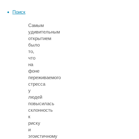
него
эти
Поиск
последствия.
Самым
удивительным
открытием
было
то,
что
на
фоне
переживаемого
стресса
у
людей
повысилась
склонность
к
риску
и
эгоистичному