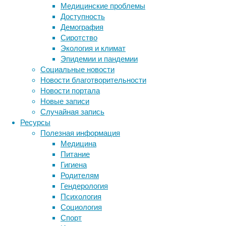
Медицинские проблемы
нанес
Доступность
сокрушительный
Демография
удар
Сиротство
по
Экология и климат
психическому
Эпидемии и пандемии
здоровью
Социальные новости
миллиардов
Новости благотворительности
людей:
Новости портала
по
Новые записи
последним
Случайная запись
данным
,
Ресурсы
каждый
Полезная информация
третий
Медицина
взрослый
Питание
человек
Гигиена
испытывает
Родителям
тяжелый
Гендерология
стресс.
Психология
Ученые
Социология
выявили
Спорт
новые
Метки