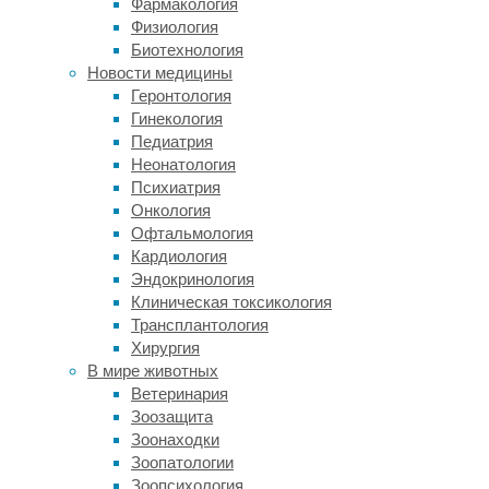
Фармакология
в
Физиология
первую
Биотехнология
и
Новости медицины
вторую
Геронтология
волну
Гинекология
пандемии
Педиатрия
COVID-
Неонатология
19.
Психиатрия
Они
Онкология
провели
Офтальмология
анкетирование
Кардиология
около
Эндокринология
5
Клиническая токсикология
тысяч
Трансплантология
человек
Хирургия
из
В мире животных
Италии,
Ветеринария
Испании
Зоозащита
и
Зоонаходки
Великобритании.
Зоопатологии
В
Зоопсихология