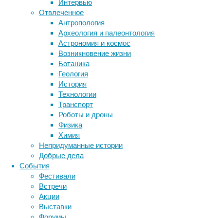
Интервью
«побочные
биология
Отвлеченное
эффекты»
бактерии
ДНК
Антропология
пандемии
биотехнология
вирусы
восприятие
Археология и палеонтология
для
животные
генетика
дети
диагностика
Астрономия и космос
психики,
здоровье
знания
иммунитет
Возникновение жизни
бороться
Ботаника
инфекции
с
инструменты и методы
Геология
которыми
исследования
климат
когнитивистика
История
придется
медицина
Технологии
долгие
метаболизм
лекарства
Транспорт
годы.
мозг
Роботы и дроны
неврология
наука
Физика
нейробиология
нейроновости
Химия
нейрофизиология
общество
обучение
Непридуманные истории
питание
онкология
память
палеонтология
Добрые дела
психология
поведение
психиатрия
События
Фестивали
социология
социальные проблемы
сон
Встречи
физиология
эволюция
экология
Акции
эмоции
эпидемия
этология
Выставки
Форумы