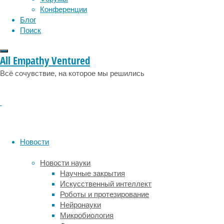
Конференции
Блог
Международная
Поиск
группа
ученых
проанализировала
All Empathy Ventured
и
Всё сочувствие, на которое мы решились
опубликовала
данные
анализа
в
Scientific
Reports
психологические
Новости
последствия
многочисленных
Новости науки
ограничений,
Научные закрытия
которые
Искусственный интеллект
вводились
Роботы и протезирование
в
Нейронауки
разных
Микробиология
странах