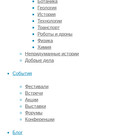
Ботаника
связан
Геология
со
История
снижением
Технологии
когнитивных
Транспорт
способностей
Роботы и дроны
—
Физика
памяти,
Химия
внимания,
Непридуманные истории
способности
Добрые дела
к
обучению.
События
Чем
больше
Фестивали
человек
Встречи
пострадал
Акции
от
Выставки
пандемии,
Форумы
тем
Конференции
сильнее
выражены
Блог
у