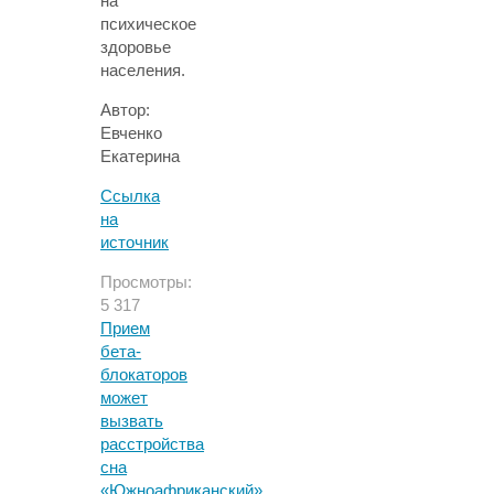
на
психическое
здоровье
населения.
Автор:
Евченко
Екатерина
Ссылка
на
источник
Просмотры:
5 317
Прием
бета-
блокаторов
может
вызвать
расстройства
сна
«Южноафриканский»