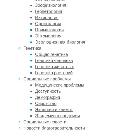
этих
Зоофизиология
странах
Герпетология
до
Ихтиология
сих
Орнитология
пор
Приматология
действуют
Энтомология
жесткие
Эволюционная биология
ограничительные
Генетика
меры,
Общая генетика
которые
Генетика человека
периодически
Генетика животных
усиливаются
Генетика растений
из-
Социальные проблемы
за
Медицинские проблемы
новых
Доступность
всплесков
Демография
заболеваемости,
Сиротство
в
Экология и климат
том
Эпидемии и пандемии
числе
Социальные новости
из-
Новости благотворительности