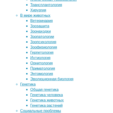
увеличивают
Трансплантология
Сочетание сигарет и вейпов вчетверо
Хирургия
склонность
повысило риск рака легких
В мире животных
Старость проходит вместе со
к
Ветеринария
стрессом
Зоозащита
риску
Протез лодыжки научили
Зоонаходки
справляться с лестницами
Зоопатологии
Могут ли пробиотики быть
17/03/2021,
Зоопсихология
вредными?
14:30
Зоофизиология
17/03/2021
Герпетология
здоровье
,
Следите за новостями
Ихтиология
исследования
,
Орнитология
общество
,
Приматология
психиатрия
,
Энтомология
психология
,
Эволюционная биология
социальные
Генетика
проблемы
,
Общая генетика
стресс
,
Генетика человека
эпидемия
Генетика животных
Генетика растений
COVID-
Социальные проблемы
19