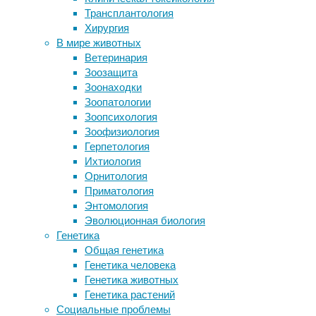
антидеп
Трансплантология
Эпиляцию признали травмоопасной
препара
Хирургия
Браслеты контрольные и виниловые
Проблем
В мире животных
браслеты: как выбрать?
ВВП (не
Ветеринария
Ученые научились сохранять
амбиций
Зоозащита
информацию в пластике
почве п
Зоонаходки
Новые квантовые сенсоры на основе
законом
Зоопатологии
белков
депресс
Зоопсихология
Зоофизиология
Специал
Герпетология
занялис
Ихтиология
опубли
Орнитология
21 064 
Приматология
сообщал
Энтомология
делилис
Эволюционная биология
лет, 56
Генетика
Общая генетика
Генетика человека
Ср
Генетика животных
Генетика растений
По итог
Социальные проблемы
оценива