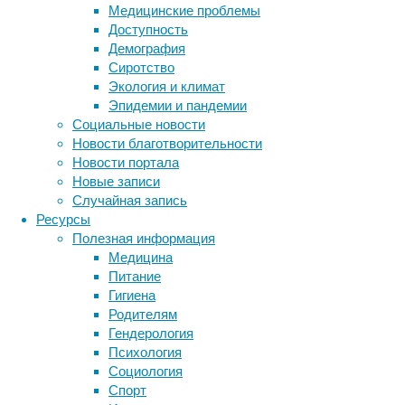
Медицинские проблемы
связаны
Доступность
тенденц
Демография
темпера
Сиротство
достато
Экология и климат
По мнен
Эпидемии и пандемии
расшир
Социальные новости
тела ка
Новости благотворительности
гидрома
Новости портала
способо
Новые записи
потоотд
Случайная запись
Ресурсы
«З
Полезная информация
о
Медицина
ч
Питание
л
Гигиена
и
Родителям
Гендерология
Насколь
Психология
посеще
Социология
рассла
Спорт
достичь