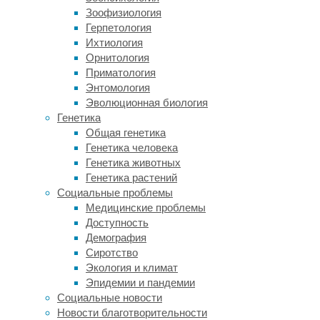
легко.
Зоофизиология
Медики
Герпетология
регулярно
Ихтиология
проверяют
Орнитология
вес,
Приматология
артериальное
Энтомология
давление,
Эволюционная биология
уровень
Генетика
глюкозы
Общая генетика
и
Генетика человека
холестерина.
Генетика животных
Заглянуть
Генетика растений
внутрь
Социальные проблемы
черепа
Медицинские проблемы
намного
Доступность
сложнее.
Демография
Для
Сиротство
этого
Экология и климат
требуются
Эпидемии и пандемии
дорогие
Социальные новости
процедуры
Новости благотворительности
магнитно-