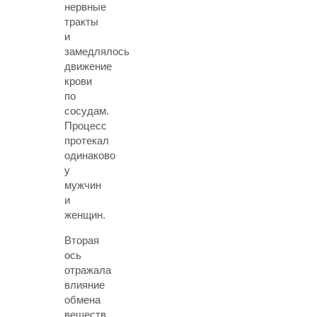
нервные
тракты
и
замедлялось
движение
крови
по
сосудам.
Процесс
протекал
одинаково
у
мужчин
и
женщин.
Вторая
ось
отражала
влияние
обмена
веществ.