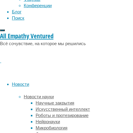
эмоции
эпидемия
этология
Конференции
Блог
Поиск
Тело
и
All Empathy Ventured
головной
Всё сочувствие, на которое мы решились
мозг
стареют
синхронно.
Врачи
десятилетиями
изучали
возрастные
Новости
изменения
нервной
Новости науки
системы
Научные закрытия
и
Искусственный интеллект
давно
Роботы и протезирование
выяснили
Нейронауки
стандартную
Микробиология
траекторию