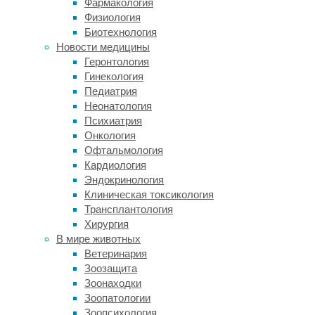
Фармакология
старения.
Физиология
У
Биотехнология
пожилых
Новости медицины
людей
Геронтология
истончается
Гинекология
кора
Педиатрия
мозга,
Неонатология
теряется
Психиатрия
объем
Онкология
белого
Офтальмология
вещества
Кардиология
и
Эндокринология
постепенно
Клиническая токсикология
слабеет
Трансплантология
память.
Хирургия
В мире животных
Базовые
Ветеринария
показатели
Зоозащита
здоровья
Зоонаходки
тела
Зоопатологии
измерить
Зоопсихология