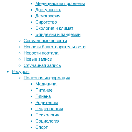
Медицинские проблемы
же
Доступность
сильно,
Демография
как
Сиротство
это
Экология и климат
делает
Эпидемии и пандемии
естественное
Социальные новости
старение.
Новости благотворительности
Анализ
Новости портала
тысяч
Новые записи
томограмм
Случайная запись
показал:
Ресурсы
лишний
Полезная информация
вес
Медицина
и
Питание
высокое
Гигиена
давление
Родителям
бьют
Гендерология
не
Психология
только
Социология
по
Спорт
сердцу,