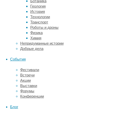
Ботаника
а
Геология
гипертонию
История
—
Технологии
с
Транспорт
локальным
Роботы и дроны
падением
Физика
кровотока.
Химия
Проблема
Непридуманные истории
заключалась
Добрые дела
в
смешивании
События
двух
процессов.
Фестивали
Врачи
Встречи
не
Акции
понимали
Выставки
природу
Форумы
изменений
Конференции
у
пациентов
Блог
с