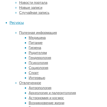
Новости портала
резонансной
Новые записи
томографии.
Случайная запись
Ученые
Ресурсы
уже
находили
Полезная информация
пересечения
Медицина
между
Питание
физическим
Гигиена
здоровьем
Родителям
и
Гендерология
интеллектом.
Психология
К
Социология
примеру,
Спорт
биологи
Интервью
связывали
Отвлеченное
ожирение
Антропология
с
Археология и палеонтология
истончением
Астрономия и космос
лобных
Возникновение жизни
долей,