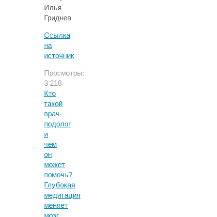
Илья
Гриднев
Ссылка
на
источник
Просмотры:
3 218
Кто
такой
врач-
подолог
и
чем
он
может
помочь?
Глубокая
медитация
меняет
мозг