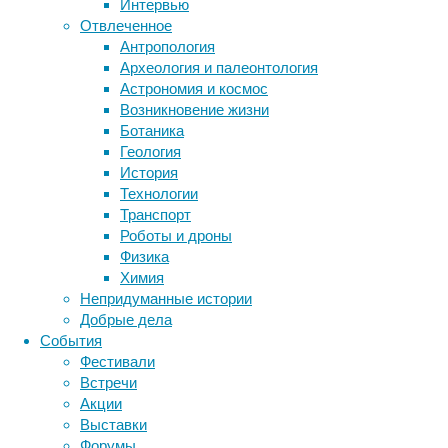
Интервью
но
Отвлеченное
и
Метки
Антропология
заставляют
биология
Археология и палеонтология
нервную
бактерии
ДНК
Астрономия и космос
систему
биотехнология
вирусы
восприятие
Возникновение жизни
физически
животные
генетика
дети
диагностика
Ботаника
«голодать»
здоровье
знания
иммунитет
Геология
в
История
инфекции
инструменты и методы
любом
Технологии
биологическом
исследования
климат
когнитивистика
Транспорт
возрасте,
медицина
Роботы и дроны
ощутимо
метаболизм
лекарства
Физика
снижая
мозг
Химия
неврология
интеллект
наука
Непридуманные истории
человека.
нейробиология
нейроновости
Добрые дела
нейрофизиология
общество
обучение
События
питание
онкология
память
палеонтология
Фестивали
психология
поведение
психиатрия
Встречи
Акции
социология
социальные проблемы
сон
Выставки
физиология
эволюция
экология
Форумы