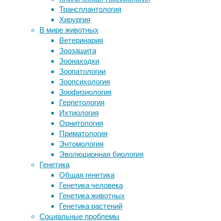
часто з
Трансплантология
нейронам общаться друг с другом
falcipar
Хирургия
Ученые открыли более тысячи
миру, а
В мире животных
новых генов, связанных с
оказало
Ветеринария
интеллектом
примен
Зоозащита
Нейробиологические основы
составл
Зоонаходки
восприятия юмора
иммуни
Зоопатологии
Разработана временная татуировка,
разрабо
Зоопсихология
измеряющая уровень алкоголя в
эффекти
Зоофизиология
крови
испыта
Герпетология
Ихтиология
Ученые 
Орнитология
научно-
Приматология
вакцину
Энтомология
мРНК о
Эволюционная биология
липидну
Генетика
деграда
Общая генетика
генерир
Генетика человека
Генетика животных
Для соз
Генетика растений
от комп
Социальные проблемы
кодирую