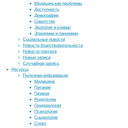
Медицинские проблемы
оптимиз
Доступность
Исследо
Демография
иммуниз
Сиротство
заразил
Экология и климат
интерва
Эпидемии и пандемии
Социальные новости
При схе
Новости благотворительности
основе 
Новости портала
группе 
Новые записи
основе
Случайная запись
эффекти
Ресурсы
процент
Полезная информация
Медицина
Э
Питание
Гигиена
Несмотр
Родителям
говорит
Гендерология
исследо
Психология
При это
Социология
модифиц
Спорт
иммуног